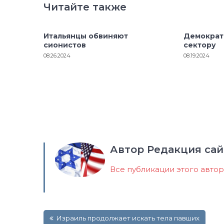
Читайте также
Итальянцы обвиняют
Демократ
сионистов
сектору
08.26.2024
08.19.2024
Автор Редакция сай
Все публикации этого авто
Навигация
Израиль продолжает искать тела павших
по