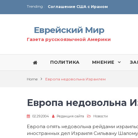
Trending :
Соглашение США с Ираном
Технология Революции в Иране
Еврейский Мир
От Ирана до Ливана и Газы
Газета русскоязычной Америки
ПОЛИТИКА
МНЕНИЕ
ЗА
Home
Европа недовольна Израилем
Европа недовольна 
02.29.2004
Редакция сайта
Новости
Европа опять недовольна рейдами израильс
иностранных дел Израиля Сильвану Шалом