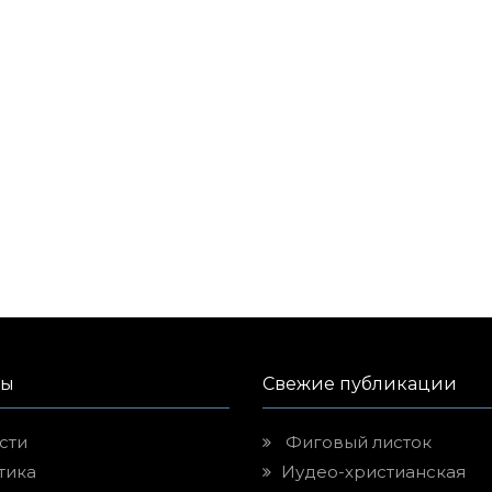
лы
Свежие публикации
сти
Фиговый листок
тика
Иудео-христианская