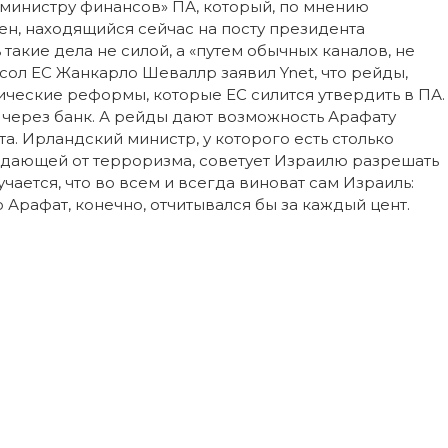
«министру финансов» ПА, который, по мнению
ен, находящийся сейчас на посту президента
акие дела не силой, а «путем обычных каналов, не
сол ЕС Жанкарло Шеваллр заявил Ynet, что рейды,
еские реформы, которые ЕС силится утвердить в ПА.
через банк. А рейды дают возможность Арафату
та. Ирландский министр, у которого есть столько
радающей от терроризма, советует Израилю разрешать
ается, что во всем и всегда виноват сам Израиль:
Арафат, конечно, отчитывался бы за каждый цент.