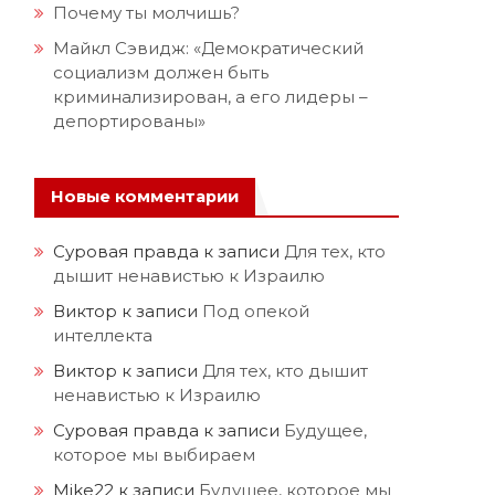
Почему ты молчишь?
Майкл Сэвидж: «Демократический
социализм должен быть
криминализирован, а его лидеры –
депортированы»
Новые комментарии
Суровая правда
к записи
Для тех, кто
дышит ненавистью к Израилю
Виктор
к записи
Под опекой
интеллекта
Виктор
к записи
Для тех, кто дышит
ненавистью к Израилю
Суровая правда
к записи
Будущее,
которое мы выбираем
Mike22
к записи
Будущее, которое мы