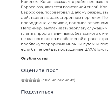
Ковеном. Ковен сказал, что рейды мешают 
Евросоюза, является позитивной силой. Ков
Евросоюза, посоветовал Шалому разрешать т
действовать в одностороннем порядке». По
проводимые Израилем, подрывают экономич
Например, выплачивать зарплату служащим 
платить просто наличными, без всякого отче
печального опыта в собственой стране, ст
проблему терроризма мирным путем! И получ
если бы не рейды, проводимые ЦАХАЛом, то 
Опубликовал:
Оцените пост
(ещё не оценено)
Поделиться