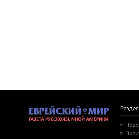
Разде
Ново
Поли