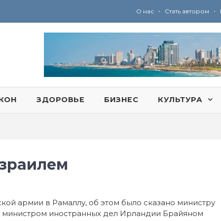
•
•
О нас
Стать автором
Ю
ридические услуги адвокатской коллегии «Эли Гервиц»: полное сопровождение на всех этапах
КОН
ЗДОРОВЬЕ
БИЗНЕС
КУЛЬТУРА
Израилем
кой армии в Рамаллу, об этом было сказано министру
у министром иностранных дел Ирландии Брайяном