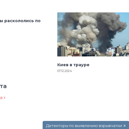
ы раскололись по
Киев в трауре
07.12.2024
та
ра
Детекторы по выявлению взрывчатки