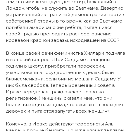
тем, что ими командует дезертир, бежавший в
Лондон, чтобы не служить во Въетнаме. Дезертир,
устраивавший за границей демонстрации против
собственной страны в то время, как во Въетнаме
погибали американские ребята, пытавшиеся
своей грудью преградить распространение
кровавой красной заразы, исходившей из СССР.
В конце своей речи феминистка Хиллари подняла
и женский вопрос: «При Саддаме женщины
ходили в школу, приобретали профессии,
учавствовали в государственных делах, были
бизнесменками, если они не мешали Саддаму. У
них была свобода. Теперь Временный совет в
Ираке переделал гражданское право на
религиозное. Женщины сказали мне, что они
боятся выходить из дома, что сжигают школы для
девочек и пытаются запугать всех женщин».
Конечно, в Ираке действуют террористы Аль-
Кайды и прочие бандиты, но куда клонит Хиллари,