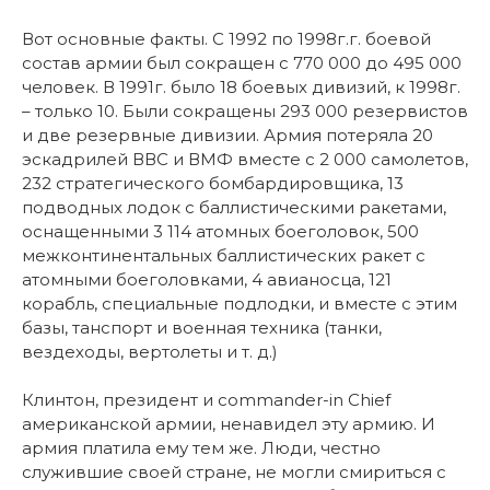
Вот основные факты. С 1992 по 1998г.г. боевой
состав армии был сокращен с 770 000 до 495 000
человек. В 1991г. было 18 боевых дивизий, к 1998г.
– только 10. Были сокращены 293 000 резервистов
и две резервные дивизии. Армия потеряла 20
эскадрилей ВВС и ВМФ вместе с 2 000 самолетов,
232 стратегического бомбардировщика, 13
подводных лодок с баллистическими ракетами,
оснащенными 3 114 атомных боеголовок, 500
межконтинентальных баллистических ракет с
атомными боеголовками, 4 авианосца, 121
корабль, специальные подлодки, и вместе с этим
базы, танспорт и военная техника (танки,
вездеходы, вертолеты и т. д.)
Клинтон, президент и commander-in Chief
американской армии, ненавидел эту армию. И
армия платила ему тем же. Люди, честно
служившие своей стране, не могли смириться с