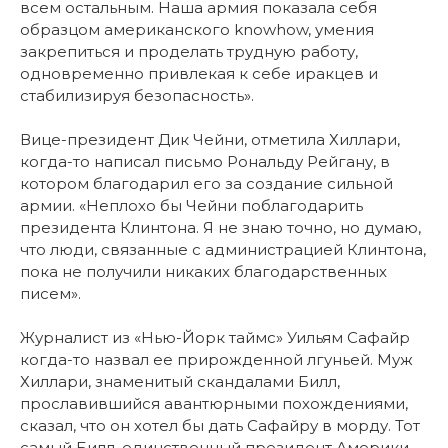
всем остальным. Наша армия показала себя
образцом американского knowhow, умения
закрепиться и проделать трудную работу,
одновременно привлекая к себе иракцев и
стабилизируя безопасность».
Вице-президент Дик Чейни, отметила Хиллари,
когда-то написал письмо Рональду Рейгану, в
котором благодарил его за создание сильной
армии. «Неплохо бы Чейни поблагодарить
президента Клинтона. Я не знаю точно, но думаю,
что люди, связанные с администрацией Клинтона,
пока не получили никаких благодарственных
писем».
Журналист из «Нью-Йорк таймс» Уильям Сафайр
когда-то назвал ее прирожденной лгуньей. Муж
Хиллари, знаменитый скандалами Билл,
прославившийся авантюрными похождениями,
сказал, что он хотел бы дать Сафайру в морду. Тот
самый Билл, единственный президент Америки,