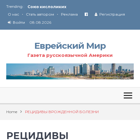
Trending :
Соглашение США с Ираном
•
•
Технология Революции в Иране
О нас
Стать автором
Реклама
Регистрация
Войти
08.08.2026
От Ирана до Ливана и Газы
Еврейский Мир
Газета русскоязычной Америки
Home
РЕЦИДИВЫ ВРОЖДЕННОЙ БОЛЕЗНИ
РЕЦИДИВЫ