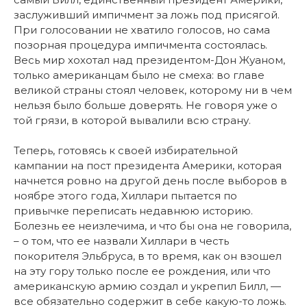
заслуживший импичмент за ложь под присягой.
При голосовании не хватило голосов, но сама
позорная процедура импичмента состоялась.
Весь мир хохотал над президентом-Дон Жуаном,
только американцам было не смеха: во главе
великой страны стоял человек, которому ни в чем
нельзя было больше доверять. Не говоря уже о
той грязи, в которой вывалили всю страну.
Теперь, готовясь к своей избирательной
кампании на пост президента Америки, которая
начнется ровно на другой день после выборов в
ноябре этого года, Хиллари пытается по
привычке переписать недавнюю историю.
Болезнь ее неизлечима, и что бы она не говорила,
– о том, что ее назвали Хиллари в честь
покорителя Эльбруса, в то время, как он взошел
на эту гору только после ее рождения, или что
американскую армию создал и укрепил Билл, —
все обязательно содержит в себе какую-то ложь.