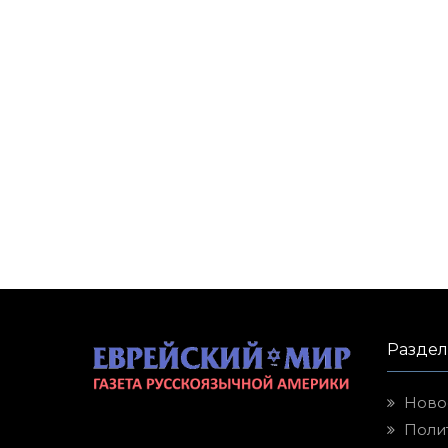
Разде
Ново
Поли