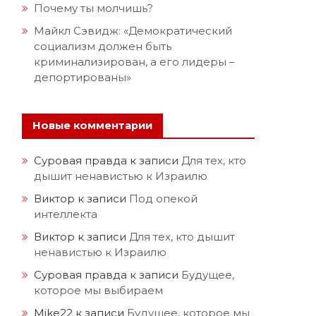
Почему ты молчишь?
Майкл Сэвидж: «Демократический
социализм должен быть
криминализирован, а его лидеры –
депортированы»
Новые комментарии
Суровая правда
к записи
Для тех, кто
дышит ненавистью к Израилю
Виктор
к записи
Под опекой
интеллекта
Виктор
к записи
Для тех, кто дышит
ненавистью к Израилю
Суровая правда
к записи
Будущее,
которое мы выбираем
Mike22
к записи
Будущее, которое мы