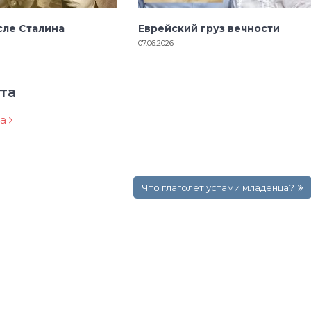
сле Сталина
Еврейский груз вечности
07.06.2026
та
ра
Что глаголет устами младенца?