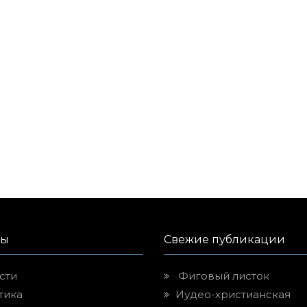
лы
Свежие публикации
сти
Фиговый листок
тика
Иудео-христианская