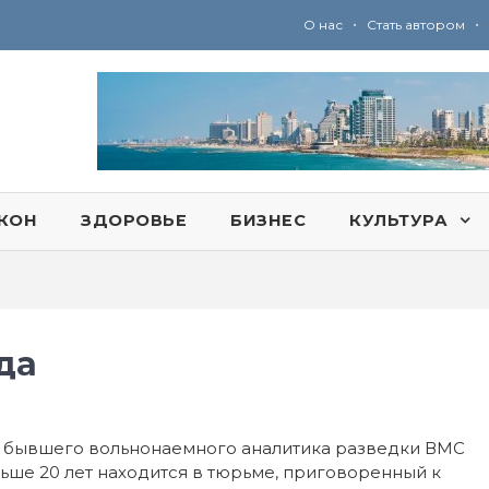
•
•
О нас
Стать автором
Ю
ридические услуги адвокатской коллегии «Эли Гервиц»: полное сопровождение на всех этапах
КОН
ЗДОРОВЬЕ
БИЗНЕС
КУЛЬТУРА
да
 бывшего вольнонаемного аналитика разведки ВМС
ше 20 лет находится в тюрьме, приговоренный к