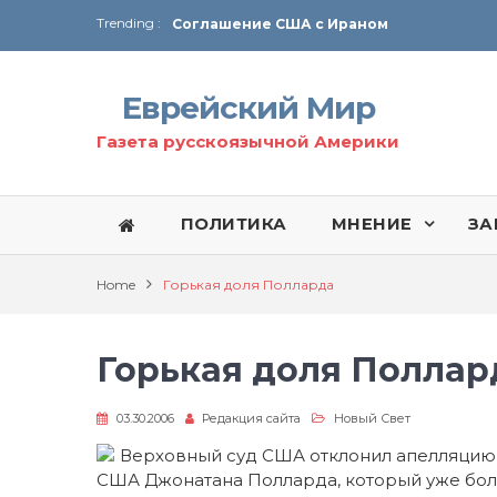
Соглашение США с Ираном
Trending :
Технология Революции в Иране
От Ирана до Ливана и Газы
Еврейский Мир
Газета русскоязычной Америки
ПОЛИТИКА
МНЕНИЕ
ЗА
Home
Горькая доля Полларда
Горькая доля Поллар
03.30.2006
Редакция сайта
Новый Свет
Верховный суд США отклонил апелляцию
США Джонатана Полларда, который уже боль