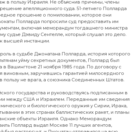
 в пользу Израиля. Не объяснив причины, члены
 решение апелляционного суда. 51-летнего Полларда
ередное прошение о помиловании, которое они
вокаты Полларда попросили суд предоставить им
ументам, включая меморандум тогдашнего министра
 судье Дэвиду Сентелле, который слушал это дело.
 к высшей инстанции.
оль в судьбе Джонатана Полларда, история которого
ьтянам уйму секретных документов, Поллард был
 в Вашингтоне 21 ноября 1985 года. По договору с
бя виновным, заручившись гарантией милосердного
в пользу не врага, а союзника Соединенных Штатов.
ейского государства и руководствуясь подписанным в
ии между США и Израилем. Переданные им сведения
имического и биологического оружия у Сирии, Ирака,
тывании в этих странах баллистических ракет, и планы
анские объекты Израиля. Однако Меморандум
аиль Поллард выдал Москве 11 лучших агентов,
й был расторгнут, и Джонатан отправился на всю