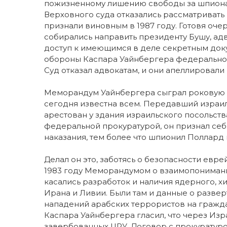
пожизненному лишению свободы за шпионаж
Верховного суда отказались рассматривать
признали виновным в 1987 году. Готовя оч
собирались направить президенту Бушу, ад
доступ к имеющимся в деле секретным док
обороны Каспара Уайнбергера федеральному
Суд отказал адвокатам, и они апеллировали
Меморандум Уайнбергера сыграл роковую р
сегодня известна всем. Передавший израил
арестован у здания израильского посольства
федеральной прокуратурой, он признал се
наказания, тем более что шпионил Поллард 
Делал он это, заботясь о безопасности евр
1983 году Меморандумом о взаимопониман
касались разработок и наличия ядерного, х
Ирана и Ливии. Были там и данные о развер
нападений арабских террористов на гражд
Каспара Уайнбергера гласил, что через Изр
завербованных ЦРУ. Договор с прокуратуро