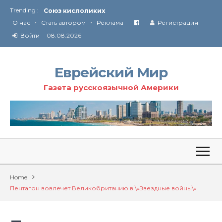
Trending :
Соглашение США с Ираном
•
•
Технология Революции в Иране
О нас
Стать автором
Реклама
Регистрация
Войти
08.08.2026
От Ирана до Ливана и Газы
Еврейский Мир
Газета русскоязычной Америки
Home
Пентагон вовлечет Великобританию в \»Звездные войны\»