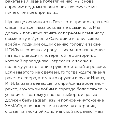
ракеты из Ливана полетят на нас, мы снова
спросим: ведь мы знали о них, почему же мы
ничего не предприняли…
Щупальце осьминога в Газе – это проверка, за ней
следят во все глаза остальные осьминоги. Мы
должны дать ясно понять северному осьминогу,
осьминогу в Иудее и Самарии и израильским
арабам, поднимающим сейчас голову, а также
ИГИЛу и, конечно, Ирану — всем, что нападение
на нас приводит к потере той территории, с
которой проводилась агрессия, а так же к
полному уничтожению руководителей агрессии.
Если мы этого не сделаем, то тогда ждите ливня
ракет с севера, атомного оружия в руках Ирана,
ИГИЛа, завладевающего сирийским арсеналом
ракет, и ужасной войны в гораздо более тяжелых
условиях. Поэтому у нас нет выбора, и целью
должен быть захват Газы и полное уничтожение
ХАМАСа, а не нынешняя ползучая операция,
скованная ложной христианской моралью. Нам