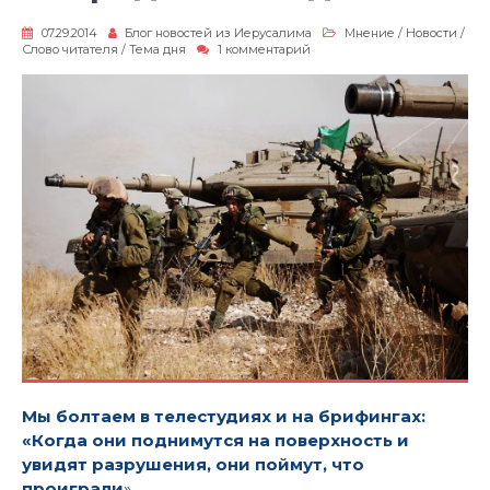
07.29.2014
Блог новостей из Иерусалима
Мнение
/
Новости
/
к
Слово читателя
/
Тема дня
1 комментарий
записи
Вперед
–
к
победе!
Мы болтаем в телестудиях и на брифингах:
«Когда они поднимутся на поверхность и
увидят разрушения, они поймут, что
проиграли
»