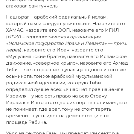
атаковал сам туннель.
Наш враг – арабский радикальный ислам,
который нам и следует уничтожить. Назовите его
ХАМАС, назовите его ООП, назовите его ИГИЛ
(
ИГИЛ – террористическая организация
«Исламское государство Ирака и Леванта» — прим.
перев
), назовите его Иран, назовите его
«Мусульманские братья», назовите его Исламское
движение, «северное крыло», назовите его Ахмад
Тиби – все это разные щупальца одного и того же
осьминога, той же арабской мусульманской
радикальной идеологии, которую Тиби
определил лучше всех: «У нас нет прав на Земле
Израиля – у нас есть право на всю Страну
Израиля». И кто этого до сих пор не понимает, кто
не понимает, где враг, тому не стоит терять
времени – пусть идет на демонстрацию на
площадь Рабина.
Уйдя из сектора Газы, мы превратили сектор в