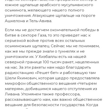
южное щупальце арабского мусульманского
осьминога, желающего нашего полного
уничтожения. Атакующее щупальце на пороге
Ашкелона и Тель-Авива.
Если мы не достигнем окончательной победы в
битве в секторе Газа, то это приведет нас к
серьезной войне против всех остальных
осьминожьих щупалец. Сейчас мы не понимаем,
как же мы прежде знали о туннелях и не
уничтожили их. У Хизбаллы есть на нашей
северной границе 100 тысяч ракет, нацеленных
на нас. За эти ракеты нам надо благодарить
радиостанцию «Решет бет» и работавшую там
Шели Яхимович, которая щедро предоставляла
микрофон общественного вещания «Четырем
матерям», добившимся нашего отступления из
Ливана. Упомянем также профессора,
рассказывающего нам, как важно общественное
вещание для безопасности государства. Когда