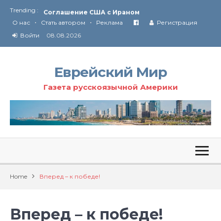
Trending :
Соглашение США с Ираном
•
•
Технология Революции в Иране
О нас
Стать автором
Реклама
Регистрация
Войти
08.08.2026
От Ирана до Ливана и Газы
Еврейский Мир
Газета русскоязычной Америки
Home
Вперед – к победе!
Вперед – к победе!