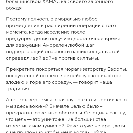
большинством ХАМАС как своего законного
вождя.
Поэтому полностью аморально любое
промедление в расширении операции с того
момента, когда население после
предупреждения получило достаточное время
для эвакуации. Аморален любой шаг,
подвергающий опасности наших солдат в этой
справедливой войне против сил тьмы.
Прекратите покоряться морализаторству Европы,
погруженной по шею в еврейскую кровь. «Горе
злодею и горе его соседу», — говорит наша
традиция.
А теперь вернемся к началу – за что и против кого
мы здесь воюем? Вначале целью было –
прекратить ракетные обстрелы. Сегодня я слышу,
что цель — это уничтожение большинства
известных нам туннелей. Ракета уже не враг, хотя
я не припомню, чтобы меня когда-нибудь