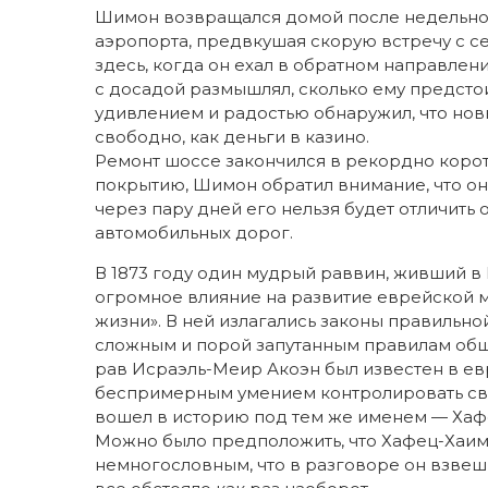
Шимон возвращался домой после недельной
аэропорта, предвкушая скорую встречу с се
здесь, когда он ехал в обратном направлен
с досадой размышлял, сколько ему предстоит
удивлением и радостью обнаружил, что нов
свободно, как деньги в казино.
Ремонт шоссе закончился в рекордно коро
покрытию, Шимон обратил внимание, что о
через пару дней его нельзя будет отличить 
автомобильных дорог.
В 1873 году один мудрый раввин, живший в
огромное влияние на развитие еврейской 
жизни». В ней излагались законы правильно
сложным и порой запутанным правилам обще
рав Исраэль-Меир Акоэн был известен в ев
беспримерным умением контролировать свою
вошел в историю под тем же именем — Хаф
Можно было предположить, что Хафец-Хаим 
немногословным, что в разговоре он взвеш