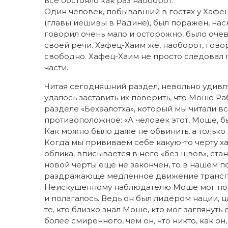
все обстояло как раз наоборот.
Один человек, побывавший в гостях у Хафе
(главы иешивы в Радине), был поражен, нас
говорил очень мало и осторожно, было оче
своей речи. Хафец-Хаим же, наоборот, говор
свободно. Хафец-Хаим не просто следовал 
части.
Читая сегодняшний раздел, невольно удивляе
удалось заставить их поверить, что Моше Ра
разделе «Бехаалотха», который мы читали в
противоположное: «А человек этот, Моше, бы
Как можно было даже не обвинить, а тольк
Когда мы прививаем себе какую-то черту х
облика, вписывается в него «без швов», ст
новой черты еще не закончен, то в нашем 
раздражающе медленное движение транспор
Неискушенному наблюдателю Моше мог пока
и полагалось. Ведь он был лидером нации, ц
те, кто близко знал Моше, кто мог заглянуть
более смиренного, чем он, что никто, как о