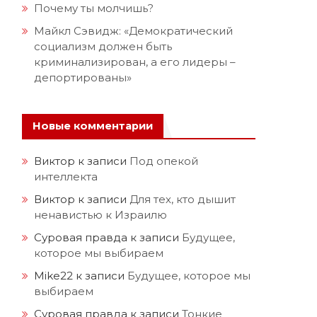
Почему ты молчишь?
Майкл Сэвидж: «Демократический
социализм должен быть
криминализирован, а его лидеры –
депортированы»
Новые комментарии
Виктор
к записи
Под опекой
интеллекта
Виктор
к записи
Для тех, кто дышит
ненавистью к Израилю
Суровая правда
к записи
Будущее,
которое мы выбираем
Mike22
к записи
Будущее, которое мы
выбираем
Суровая правда
к записи
Тонкие