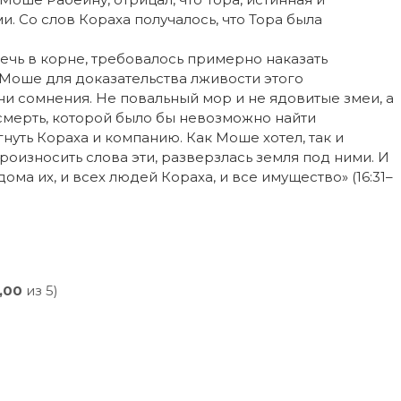
. Со слов Кораха получалось, что Тора была
чь в корне, требовалось примерно наказать
 Моше для доказательства лживости этого
ни сомнения. Не повальный мор и не ядовитые змеи, а
смерть, которой было бы невозможно найти
нуть Кораха и компанию. Как Моше хотел, так и
произносить слова эти, разверзлась земля под ними. И
дома их, и всех людей Кораха, и все имущество» (16:31–
,00
из 5)