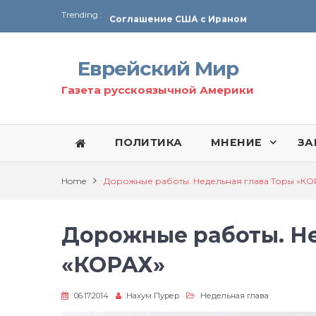
Trending :
Соглашение США с Ираном
Технология Революции в Иране
Еврейский Мир
От Ирана до Ливана и Газы
Газета русскоязычной Америки
ПОЛИТИКА
МНЕНИЕ
ЗА
Home
Дорожные работы. Недельная глава Торы «КО
Дорожные работы. Не
«КОРАХ»
06.17.2014
Нахум Пурер
Недельная глава