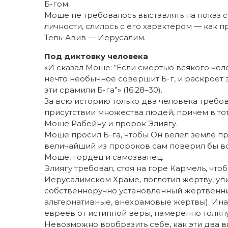
Б-гом.
Моше не требовалось выставлять на показ с
личности, слилось с его характером — как
Тель-Авив — Иерусалим.
Под диктовку человека
«И сказал Моше: “Если смертью всякого чело
нечто необычное совершит Б-г, и раскроет зе
эти срамили Б-га”» (16:28–30).
За всю историю только два человека требов
присутствии множества людей, причем в тот
Моше Рабейну и пророк Элиягу.
Моше просил Б-га, чтобы Он велел земле п
величайший из пророков сам поверил бы во
Моше, гордец и самозванец.
Элиягу требовал, стоя на горе Кармель, чтоб
Иерусалимском Храме, поглотил жертву, упи
собственноручно установленный жертвенни
альтернативные, внехрамовые жертвы). Иначе
евреев от истинной веры, намеренно толкну
Невозможно вообразить себе, как эти два