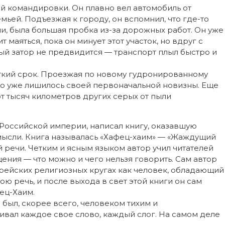
 командировки. Он плавно вел автомобиль от
мьей. Подъезжая к городу, он вспомнил, что где-то
ии, была большая пробка из-за дорожных работ. Он уже
 маяться, пока он минует этот участок, но вдруг с
ый затор не предвидится — транспорт плыл быстро и
ткий срок. Проезжая по новому гудронированному
но уже лишилось своей первоначальной новизны. Еще
от тысяч километров других серых от пыли
 Российской империи, написал книгу, оказавшую
мысли. Книга называлась «Хафец-хаим» — «Жаждущий
й речи. Четким и ясным языком автор учил читателей
ния — что можно и чего нельзя говорить. Сам автор
рейских религиозных кругах как человек, обладающий
 речь, и после выхода в свет этой книги он сам
ец-Хаим.
был, скорее всего, человеком тихим и
ивал каждое свое слово, каждый слог. На самом деле