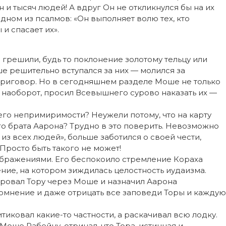
 и тысяч людей! А вдруг Он не откликнулся бы на их
 одном из псалмов: «Он выполняет волю тех, кто
и спасает их».
 грешили, будь то поклонение золотому тельцу или
е решительно вступался за них — молился за
приговор. Но в сегодняшнем разделе Моше не только
 а наоборот, просил Всевышнего сурово наказать их —
его непримиримости? Неужели потому, что на карту
его брата Аарона? Трудно в это поверить. Невозможно
из всех людей», больше заботился о своей чести,
Просто быть такого не может!
бражениями. Его беспокоило стремление Кораха
ние, на котором зиждилась целостность иудаизма.
даровал Тору через Моше и назначил Аарона
сомнение и даже отрицать все заповеди Торы и каждую
тиковал какие-то частности, а раскачивал всю лодку.
 Моше Рабейну, отрицал, что Тора, истинная и