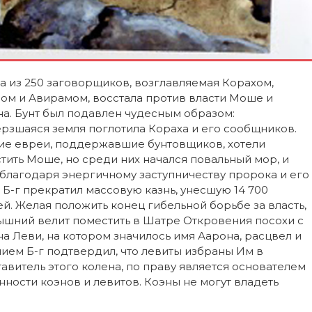
а из 250 заговорщиков, возглавляемая Корахом,
ом и Авирамом, восстала против власти Моше и
а. Бунт был подавлен чудесным образом:
рзшаяся земля поглотила Кораха и его сообщников.
ие евреи, поддержавшие бунтовщиков, хотели
тить Моше, но среди них начался повальный мор, и
благодаря энергичному заступничеству пророка и его
 Б-г прекратил массовую казнь, унесшую 14 700
й. Желая положить конец гибельной борьбе за власть,
шний велит поместить в Шатре Откровения посохи с
а Леви, на котором значилось имя Аарона, расцвел и
ием Б-г подтвердил, что левиты избраны Им в
тавитель этого колена, по праву является основателем
ности коэнов и левитов. Коэны не могут владеть