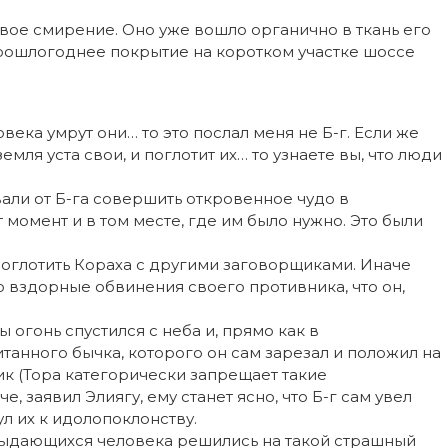
вое смирение. Оно уже вошло органично в ткань его
 прошлогоднее покрытие на коротком участке шоссе
века умрут они… то это послал меня не Б-г. Если же
мля уста свои, и поглотит их… то узнаете вы, что люди
али от Б-га совершить откровенное чудо в
 момент и в том месте, где им было нужно. Это были
роглотить Кораха с другими заговорщиками. Иначе
 вздорные обвинения своего противника, что он,
ы огонь спустился с неба и, прямо как в
танного бычка, которого он сам зарезал и положил на
к (Тора категорически запрещает такие
, заявил Элиягу, ему станет ясно, что Б-г сам увел
л их к идолопоклонству.
 выдающихся человека решились на такой страшный