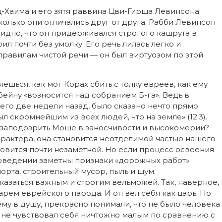
ц-Хаима и его зятя раввина Цви-Гирша Левинсона
колько они отличались друг от друга. Рабби Левинсон
видно, что он придерживался строгого кашрута в
ил почти без умолку. Его речь лилась легко и
правилам чистой речи — он был виртуозом по этой
шься, как мог Корах сбить с толку евреев, как ему
бейну «возносится над собранием Б-га». Ведь в
сего две недели назад, было сказано нечто прямо
л скромнейшим из всех людей, что на земле» (12:3).
о заподозрить Моше в заносчивости и высокомерии?
арактера, она становится неотделимой частью нашего
ановится почти незаметной. Но если процесс освоения
поведении заметны признаки «дорожных работ»:
та, строительный мусор, пыль и шум.
заться важным и строгим вельможей. Так, наверное,
арем еврейского народа. И он вел себя как царь. Но
 ему в душу, прекрасно понимали, что не было человека
н, не чувствовал себя ничтожно малым по сравнению с