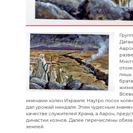
Групп
Датан
Аарон
разве
Мног
отомс
лишь 
брата
жизне
Всевы
именами колен Израиля. Наутро посох колен
дал урожай миндаля. Этим чудесным знамен
качестве служителей Храма, а Аарон, предс
династии коэнов. Далее перечислены обязан
землей.