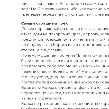
риск — испытывать Б-га перед глазами сотен
зов? Но Б-г откликнулся, ибо, как сказано в
трепещет перед ним; Он слышит их призывы 
Самый страшный грех
До сих пор каждый раз, когда сыны Израиля
отказ идти на покорение Эрец Исраэль, Мош
грешников, убеждая Б-га отменить тяжкий 
не вступился за Кораха и его сторонников,
стереть с лица земли.
Почему Моше так поступил? В чем причина 
были поставлены его личная честь и честь 
представить себе, что Моше, «скромнейший 
нежели о чести Всевышнего?! Нет, конечно. 
Моше руководствовался совсем иными соо
поставить под сомнение Синайское открове
Ведь если Корах отрицал тот факт, что Б-г 
первосвященником, то он мог ставить под 
из них в отдельности.
Корах не разменивался на мелочи, он не кри
Он бросал тень на все, что успел совершить