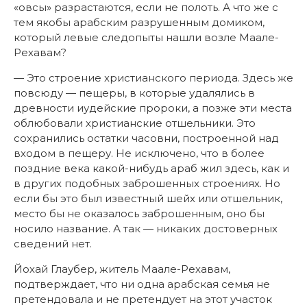
«овсы» разрастаются, если не полоть. А что же с
тем якобы арабским разрушенным домиком,
который левые следопыты нашли возле Маале-
Рехавам?
— Это строение христианского периода. Здесь же
повсюду — пещеры, в которые удалялись в
древности иудейские пророки, а позже эти места
облюбовали христианские отшельники. Это
сохранились остатки часовни, построенной над
входом в пещеру. Не исключено, что в более
поздние века какой-нибудь араб жил здесь, как и
в других подобных заброшенных строениях. Но
если бы это был известный шейх или отшельник,
место бы не оказалось заброшенным, оно бы
носило название. А так — никаких достоверных
сведений нет.
Йохай Глаубер, житель Маале-Рехавам,
подтверждает, что ни одна арабская семья не
претендовала и не претендует на этот участок