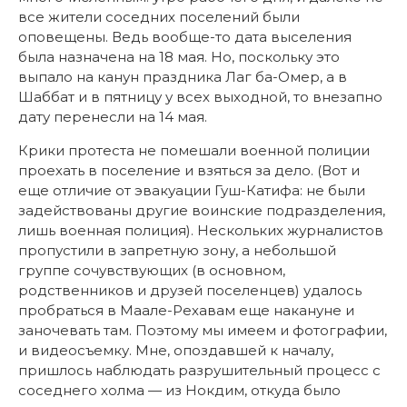
все жители соседних поселений были
оповещены. Ведь вообще-то дата выселения
была назначена на 18 мая. Но, поскольку это
выпало на канун праздника Лаг ба-Омер, а в
Шаббат и в пятницу у всех выходной, то внезапно
дату перенесли на 14 мая.
Крики протеста не помешали военной полиции
проехать в поселение и взяться за дело. (Вот и
еще отличие от эвакуации Гуш-Катифа: не были
задействованы другие воинские подразделения,
лишь военная полиция). Нескольких журналистов
пропустили в запретную зону, а небольшой
группе сочувствующих (в основном,
родственников и друзей поселенцев) удалось
пробраться в Маале-Рехавам еще накануне и
заночевать там. Поэтому мы имеем и фотографии,
и видеосъемку. Мне, опоздавшей к началу,
пришлось наблюдать разрушительный процесс с
соседнего холма — из Нокдим, откуда было