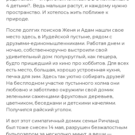
4 детьми?.. Ведь малыши растут, и каждому нужно
пространство. И хотелось жить поближе к
природе.
После долгих поисков Женя и Адам нашли свое
место здесь, в Иудейской пустыне, рядом с
друзьями-единомышленниками. Работая днем и
ночью, собственноручно выстроили свой
удивительный дом: полукруглый, как пещера,
будто пришедший из кино про хоббитов. Для всех
есть место, большая, хорошо устроенная кухня,
печка для зим. Здесь так уютно собирать друзей!
На бесплодном участке пустынного холма они
любовно и заботливо окружили свой домик
зелеными саженцами фруктовых деревьев,
цветником, беседками и детскими качелями.
Получился райский уголок.
И вот этот симпатичный домик семьи Ричланд
был тоже снесен 14 мая, разрушен безжалостным
бульдозером за несколько минут, а вещи —