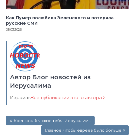
Как Лумер полюбила Зеленского и потеряла
русские СМИ
08.03.2026
Автор Блог новостей из
Иерусалима
Израиль
Все публикации этого автора
Навигация
Крепко забывшие тебя, Иерусалим…
по
записям
Главное, чтобы евреев было больше