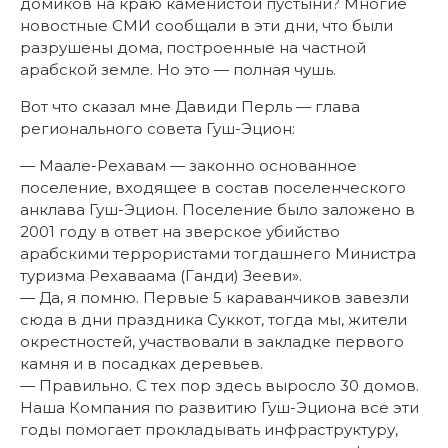
домиков на краю каменистой пустыни? Многие
новостные СМИ сообщали в эти дни, что были
разрушены дома, построенные на частной
арабской земле. Но это — полная чушь.
Вот что сказал мне Давиди Перль — глава
регионального совета Гуш-Эцион:
— Маале-Рехавам — законно основанное
поселение, входящее в состав поселенческого
анклава Гуш-Эцион. Поселение было заложено в
2001 году в ответ на зверское убийство
арабскими террористами тогдашнего Министра
туризма Рехаваама (Ганди) Зееви».
— Да, я помню. Первые 5 караванчиков завезли
сюда в дни праздника Суккот, тогда мы, жители
окрестностей, участвовали в закладке первого
камня и в посадках деревьев.
— Правильно. С тех пор здесь выросло 30 домов.
Наша Компания по развитию Гуш-Эциона все эти
годы помогает прокладывать инфраструктуру,