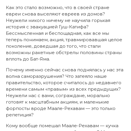
Как это стало возможно, что в своей стране
евреи снова выселяют евреев из домов?
Неужели никого ничему не научила горькая
история с эвакуацией Гуш-Катифа?
Бессмысленная и беспощадная, как все мы
теперь понимаем, акция, травмировавшая целое
поколение, доведшая до того, что стали
возможны ракетные обстрелы половины страны
вплоть до Бат-Яма.
Почему именно сейчас снова поднялась у нас эта
волна саморазрушения? Что затеяло наше
правительство, которое считалось до недавнего
времени самым «правым» из всех предыдущих?
Неужели нас с вами, сограждане, морально
готовят к масштабным акциям, и маленькие
форпосты вроде Маале-Рехавам — это только
репетиция?
Кому вообще помешал Маале-Рехавам — кучка