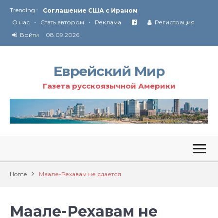
Trending :
Соглашение США с Ираном
•
•
Технология Революции в Иране
О нас
Стать автором
Реклама
Регистрация
Войти
08.09.2026
От Ирана до Ливана и Газы
Еврейский Мир
Газета русскоязычной Америки
Home
Маале-Рехавам не сдается
Маале-Рехавам не