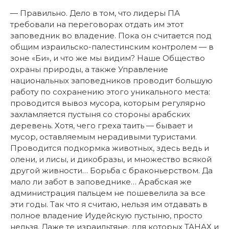
— Правильно. Дело в том, что лидеры ПА
требовали на переговорах отдать им этот
заповедник во владение. Пока он считается под
общим израильско-палестинским контролем — в
зоне «Би», и что же мы видим? Наше Общество
охраны природы, а также Управление
национальных заповедников проводит большую
работу по сохранению этого уникального места:
проводится вывоз мусора, которым регулярно
захламляется пустыня со стороны арабских
деревень. Хотя, чего греха таить — бывает и
мусор, оставляемым нерадивыми туристами.
Проводится подкормка животных, здесь ведь и
олени, и лисы, и дикобразы, и множество всякой
другой живности… Борьба с браконьерством. Да
мало ли забот в заповеднике… Арабская же
администрация пальцем не пошевелила за все
эти годы. Так что я считаю, нельзя им отдавать в
полное владение Иудейскую пустыню, просто
нельзя. Даже те израильтяне, для которых ТАНАХ и