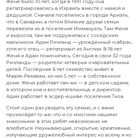
Жене было 10 лет, когда в 1991 году она
репатриировались в Израиль вместе с мамой и
дедушкой. Сначала поселились в городе Ариэль,
что в Самарии, а потом близкие друзья семьи
перевезли их в поселение Иммануэль. Там Женя
и выросла, там же подружилась с соседским
мальчиком. Адам Ричланд — урожденный «сабра»,
хотя его отец — репатриант из Англии. В 18 лет
Женя и Адам поженились. Сегодня в свои 32 года
Ричланды — родители четверых очаровательных
детей. Последние 6 лет семейство живет в
Маале-Рехавам, из них 5 лет — в собственном
доме. Женя работает там же — в детском садике,
в котором она и воспитательница, и директор.
Адам работает в эсдер-ешиве поселения Ткоа.
Стоит один раз увидеть эту семью, и с вами
произойдет то же, что и со многими нашими
знакомыми: в этих ребят невозможно не
влюбиться. Неунывающие, открытые, креативные,
излучающие дружелюбный интерес ко всему и ко