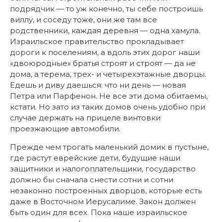
подрядчик — то уж конечно, ты себе построишь
виллу, и соседу тоже, они же там все
родственники, каждая деревня — одна хамула.
Израильское правительство прокладывает
дороги к поселениям, а вдоль этих дорог наши
«двоюродные» братья строят и строят — да не
дома, а терема, трех- и четырехэтажные дворцы.
Едешь и диву даешься: что ни день — новая
Петра или Парфенон. Не все эти дома обитаемы,
кстати. Но зато из таких домов очень удобно при
случае держать на прицеле винтовки
проезжающие автомобили.
Прежде чем трогать маленький домик в пустыне,
где растут еврейские дети, будущие наши
защитники и налогоплательщики, государство
должно бы сначала снести сотни и сотни
незаконно построенных дворцов, которые есть
даже в Восточном Иерусалиме. Закон должен
быть один для всех. Пока наше израильское