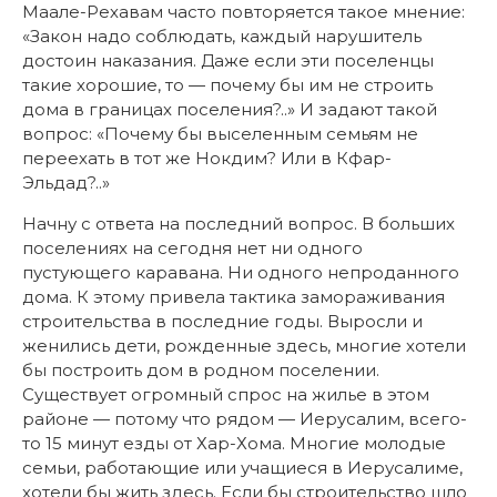
Маале-Рехавам часто повторяется такое мнение:
«Закон надо соблюдать, каждый нарушитель
достоин наказания. Даже если эти поселенцы
такие хорошие, то — почему бы им не строить
дома в границах поселения?..» И задают такой
вопрос: «Почему бы выселенным семьям не
переехать в тот же Нокдим? Или в Кфар-
Эльдад?..»
Начну с ответа на последний вопрос. В больших
поселениях на сегодня нет ни одного
пустующего каравана. Ни одного непроданного
дома. К этому привела тактика замораживания
строительства в последние годы. Выросли и
женились дети, рожденные здесь, многие хотели
бы построить дом в родном поселении.
Существует огромный спрос на жилье в этом
районе — потому что рядом — Иерусалим, всего-
то 15 минут езды от Хар-Хома. Многие молодые
семьи, работающие или учащиеся в Иерусалиме,
хотели бы жить здесь. Если бы строительство шло