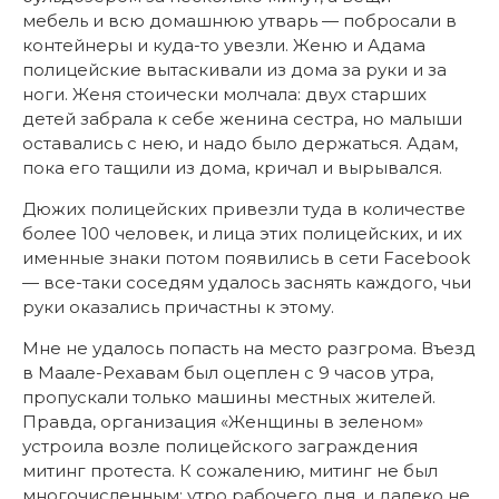
мебель и всю домашнюю утварь — побросали в
контейнеры и куда-то увезли. Женю и Адама
полицейские вытаскивали из дома за руки и за
ноги. Женя стоически молчала: двух старших
детей забрала к себе женина сестра, но малыши
оставались с нею, и надо было держаться. Адам,
пока его тащили из дома, кричал и вырывался.
Дюжих полицейских привезли туда в количестве
более 100 человек, и лица этих полицейских, и их
именные знаки потом появились в сети Facebook
— все-таки соседям удалось заснять каждого, чьи
руки оказались причастны к этому.
Мне не удалось попасть на место разгрома. Въезд
в Маале-Рехавам был оцеплен с 9 часов утра,
пропускали только машины местных жителей.
Правда, организация «Женщины в зеленом»
устроила возле полицейского заграждения
митинг протеста. К сожалению, митинг не был
многочисленным: утро рабочего дня, и далеко не