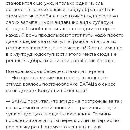
становится еще уже, и только одна мысль
остается в голове: а как я поеду обратно? При
этом местные ребята лихо гоняют туда-сюда на
своих запыленных и видавших виды субару и
фордах. Я вообще считаю, что людям, которые
каждый день проделывают этот путь, надо просто
давать медаль за отвагу. Награждать надо этих
героических ребят, а не выселять! Кстати, именно
в силу труднодоступности этого места сюда не
решился добраться ни один арабский феллах.
Возвращаюсь к беседе с Давиди Перлем:
— Но раз поселение построено законно, то
откуда взялось постановление БАГАЦа о сносе
семи домов? Кому они помешали?
— БАГАЦ посчитал, что эти дома построены за так
называемой «синей линией», ограничивающей
существующую площадь поселения. Границу
поселения за эти годы переносили на картах по
нескольку раз. Потому что «синяя линия»