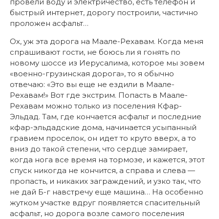
провели воду и электричество, есть телефон и
быстрый интернет, дорогу построили, частично
проложен асфальт…
Ох, уж эта дорога на Маале-Рехавам. Когда меня
спрашивают гости, не боюсь ли я гонять по
новому шоссе из Иерусалима, которое мы зовем
«военно-грузинская дорога», то я обычно
отвечаю: «Это вы еще не ездили в Маале-
Рехавам!» Вот где экстрим. Попасть в Маале-
Рехавам можно только из поселения Кфар-
Эльдад. Там, где кончается асфальт и последние
кфар-эльдадские дома, начинается усыпанный
гравием проселок, он идет то круто вверх, а то
вниз до такой степени, что сердце замирает,
когда нога все время на тормозе, и кажется, этот
спуск никогда не кончится, а справа и слева —
пропасть, и никаких заграждений, и узко так, что
не дай Б-г навстречу еще машина… На особенно
жутком участке вдруг появляется спасительный
асфальт, но дорога возле самого поселения