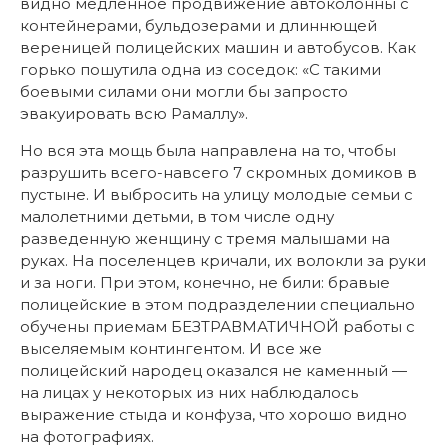
видно медленное продвижение автоколонны с
контейнерами, бульдозерами и длиннющей
вереницей полицейских машин и автобусов. Как
горько пошутила одна из соседок: «С такими
боевыми силами они могли бы запросто
эвакуировать всю Рамаллу».
Но вся эта мощь была направлена на то, чтобы
разрушить всего-навсего 7 скромных домиков в
пустыне. И выбросить на улицу молодые семьи с
малолетними детьми, в том числе одну
разведенную женщину с тремя малышами на
руках. На поселенцев кричали, их волокли за руки
и за ноги. При этом, конечно, не били: бравые
полицейские в этом подразделении специально
обучены приемам БЕЗТРАВМАТИЧНОЙ работы с
выселяемым контингентом. И все же
полицейский народец оказался не каменный —
на лицах у некоторых из них наблюдалось
выражение стыда и конфуза, что хорошо видно
на фотографиях.