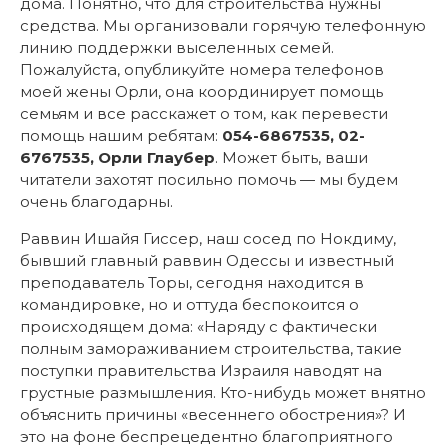
дома. Понятно, что для строительства нужны
средства. Мы организовали горячую телефонную
линию поддержки выселенных семей.
Пожалуйста, опубликуйте номера телефонов
моей жены Орли, она координирует помощь
семьям и все расскажет о том, как перевести
помощь нашим ребятам:
054-6867535, 02-
6767535, Орли Глаубер
. Может быть, ваши
читатели захотят посильно помочь — мы будем
очень благодарны.
Раввин Ишайя Гиссер, наш сосед по Нокдиму,
бывший главный раввин Одессы и известный
преподаватель Торы, сегодня находится в
командировке, но и оттуда беспокоится о
происходящем дома: «Наряду с фактически
полным замораживанием строительства, такие
поступки правительства Израиля наводят на
грустные размышления. Кто-нибудь может внятно
объяснить причины «весеннего обострения»? И
это на фоне беспрецедентно благоприятного