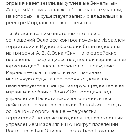
ограничивает земли, выкупленные Земельным
Фондом Израиля, а также обозначает те участки,
на которых не существует записи о владельцах в
реестре Иорданского королевства.
Ты объясни вашим читателям, что после
соглашений Осло все контролируемые Израилем
территории в Иудее и Самарии были поделены
на три зоны: А, B, С. Зона «Си» — это еврейские
поселения, находящиеся под полной израильской
юрисдикцией, здесь все жители — граждане
Израиля — платят налоги и выплачивают
ипотечную ссуду за построенные дома, так
называемую «машканту», которую предоставляют
израильские банки. Зона «Эй» передана под
управление Палестинской автономии, и там
действуют законы автономии. Зона «Би» — это, в
основном, дороги, а еще — те участки
территорий, которые находятся под совместным
управлением Израиля и ПА. Вокруг поселений
Восточного Гуш-Эциона — а это Ткоа, Нокдим,