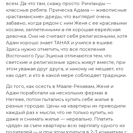
всем. Да что там, скажу просто: Ричланды —
классные ребята. Прическа Адама — живописные
«растаманские» дреды, что выглядит очень
забавно, когда рядом с ним Женя с ее красивыми
косами, заплетенными а-ля хорошая еврейская
девочка. Они не считают себя религиозными, хотя
Адам хорошо знает ТАНАХ и учился в ешиве.
Здесь нужно отметить, что все поселения
Восточного Гуш-Эциона отличаются тем, что
светские и религиозные здесь живут вместе, при
этом уважая друг друга, и никому не мешает, кто
как одет, и кто в какой мере соблюдает традиции.
До того, как осесть в Маале-Рехавам, Женя и
Адам поработали на нескольких фермах в
Негеве, потом пытались купить себе жилье в
разных городах. Цены на квартиры их приводили
каждый раз к мысли, что не только купить, но
даже и снимать жилье — нереально. Платить
«дяде» за съем квартиры всю зарплату одного из
родителей — и при этом ютиться в 2-3 комнатках с