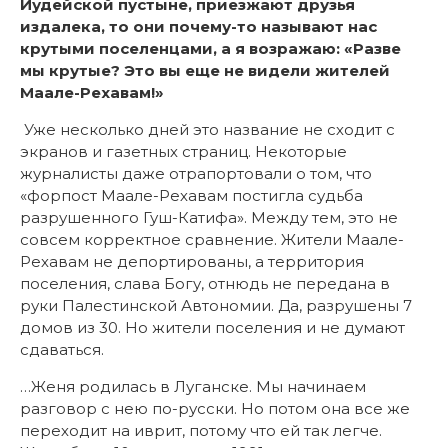
Иудейской пустыне, приезжают друзья
издалека, то они почему-то называют нас
крутыми поселенцами, а я возражаю: «Разве
мы крутые? Это вы еще не видели жителей
Маале-Рехавам!»
Уже несколько дней это название не сходит с
экранов и газетных страниц. Некоторые
журналисты даже отрапортовали о том, что
«форпост Маале-Рехавам постигла судьба
разрушенного Гуш-Катифа». Между тем, это не
совсем корректное сравнение. Жители Маале-
Рехавам не депортированы, а территория
поселения, слава Богу, отнюдь не передана в
руки Палестинской Автономии. Да, разрушены 7
домов из 30. Но жители поселения и не думают
сдаваться.
…Женя родилась в Луганске. Мы начинаем
разговор с нею по-русски. Но потом она все же
переходит на иврит, потому что ей так легче.