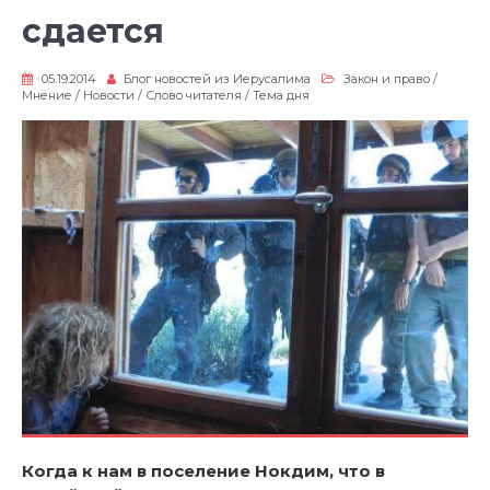
сдается
05.19.2014
Блог новостей из Иерусалима
Закон и право
/
Мнение
/
Новости
/
Слово читателя
/
Тема дня
Когда к нам в поселение Нокдим, что в