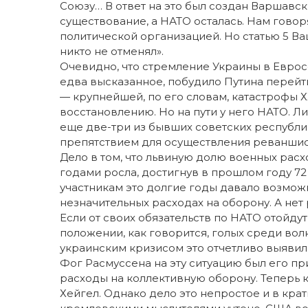
Союзу… В ответ на это был создан Варшавс
существование, а НАТО осталась. Нам говор
политической организацией. Но статью 5 В
никто не отменял».
Очевидно, что стремление Украины в Евросою
едва высказанное, побудило Путина перейт
— крупнейшей, по его словам, катастрофы 
восстановлению. Но на пути у него НАТО. Лит
еще две-три из бывших советских республи
препятствием для осуществления реваншист
Дело в том, что львиную долю военных расх
годами росла, достигнув в прошлом году 72
участникам это долгие годы давало возмож
незначительных расходах на оборону. А нет
Если от своих обязательств по НАТО отойду
положении, как говорится, голых среди вол
украинским кризисом это отчетливо выявил
Фог Расмуссена на эту ситуацию был его пр
расходы на коллективную оборону. Теперь 
Хейгел. Однако дело это непростое и в кра