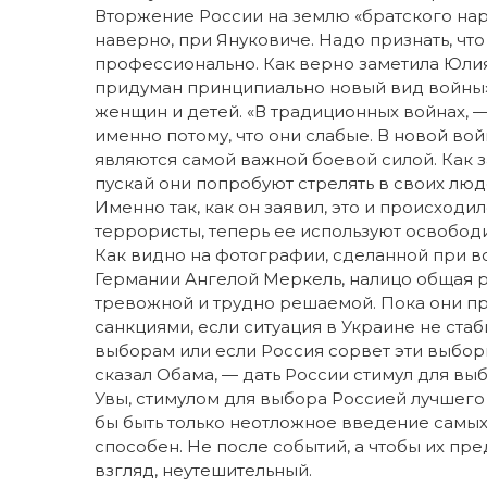
Вторжение России на землю «братского нар
наверно, при Януковиче. Надо признать, чт
профессионально. Как верно заметила Юли
придуман принципиально новый вид войны»
женщин и детей. «В традиционных войнах, 
именно потому, что они слабые. В новой во
являются самой важной боевой силой. Как 
пускай они попробуют стрелять в своих люде
Именно так, как он заявил, это и происход
террористы, теперь ее используют освобод
Как видно на фотографии, сделанной при 
Германии Ангелой Меркель, налицо общая 
тревожной и трудно решаемой. Пока они п
санкциями, если ситуация в Украине не ста
выборам или если Россия сорвет эти выборы
сказал Обама, — дать России стимул для выб
Увы, стимулом для выбора Россией лучшего 
бы быть только неотложное введение самых
способен. Не после событий, а чтобы их пре
взгляд, неутешительный.