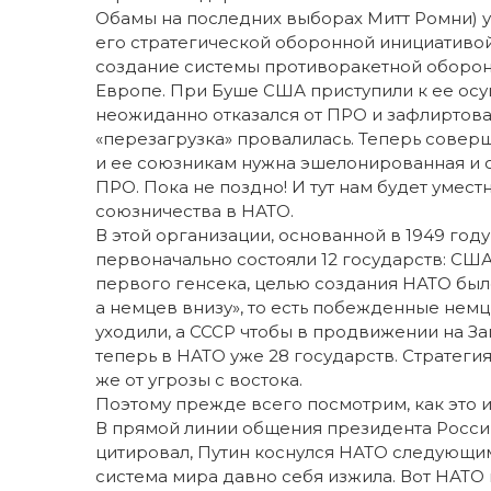
Обамы на последних выборах Митт Ромни) 
его стратегической оборонной инициативой,
создание системы противоракетной обороны
Европе. При Буше США приступили к ее осу
неожиданно отказался от ПРО и зафлиртовал
«перезагрузка» провалилась. Теперь соверш
и ее союзникам нужна эшелонированная и 
ПРО. Пока не поздно! И тут нам будет умес
союзничества в НАТО.
В этой организации, основанной в 1949 год
первоначально состояли 12 государств: США
первого генсека, целью создания НАТО был
а немцев внизу», то есть побежденные немц
уходили, а СССР чтобы в продвижении на Зап
теперь в НАТО уже 28 государств. Стратеги
же от угрозы с востока.
Поэтому прежде всего посмотрим, как это 
В прямой линии общения президента Росси
цитировал, Путин коснулся НАТО следующим
система мира давно себя изжила. Вот НАТО