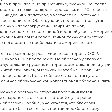
ушла в прошлое еще при Рейгане, сменившись тогда
 которая позже конкретизировалась в ПРО, то есть в
 на дальних подступах, в частности в Восточной
ществлению, но Обама, уловив недовольство Путина,
 с ним «перезагрузкой». Флирт не помог,
енно ясно, что в свете явной военной угрозы Америке
оснащенная самой совершенной техникой система
тно поговорить о проблематике американского
у для отражения угрозы Европе со стороны СССР,
, Канада и 10 европейских. По образному слову ее
о «удержание русских в стороне, американцев внутри,
ы чтоб слушались, американцы чтоб из Европы не
ад остановить. Цель в общем была достигнута, а
я альянса обозначена как коллективная оборона. Опять
именно с восточной стороны воспринимается.
и с народом, фрагменты которой я уже ранее
 образом: «Вообще, мне кажется, что блоковая
 когда-то была создана в противовес Советскому