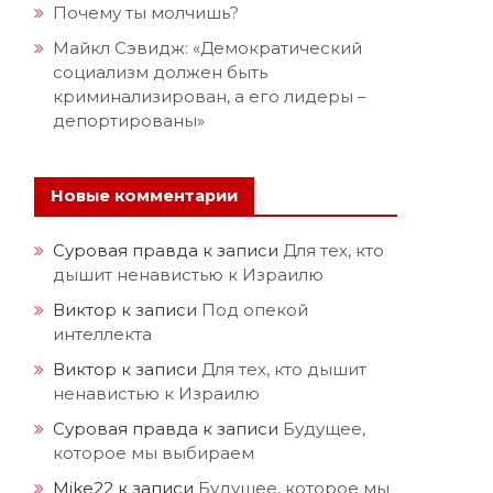
Почему ты молчишь?
Майкл Сэвидж: «Демократический
социализм должен быть
криминализирован, а его лидеры –
депортированы»
Новые комментарии
Суровая правда
к записи
Для тех, кто
дышит ненавистью к Израилю
Виктор
к записи
Под опекой
интеллекта
Виктор
к записи
Для тех, кто дышит
ненавистью к Израилю
Суровая правда
к записи
Будущее,
которое мы выбираем
Mike22
к записи
Будущее, которое мы