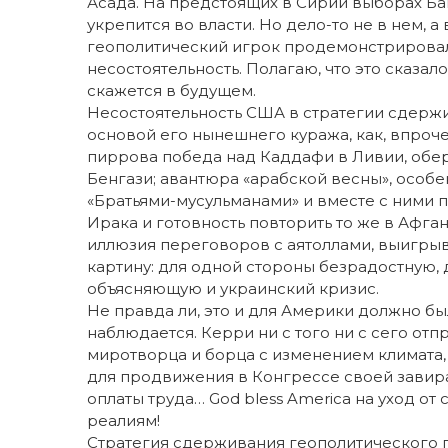
Асада. На предстоящих в Сирии выборах Б
укрепится во власти. Но дело-то не в нем, а
геополитический игрок продемонстрировал
несостоятельность. Полагаю, что это сказа
скажется в будущем.
Несостоятельность США в стратегии сдерж
основой его нынешнего куража, как, впроч
пиррова победа над Каддафи в Ливии, обер
Бенгази; авантюра «арабской весны», особе
«Братьями-мусульманами» и вместе с ними п
Ирака и готовность повторить то же в Афга
иллюзия переговоров с аятоллами, выигр
картину: для одной стороны безрадостную, 
объясняющую и украинский кризис.
Не правда ли, это и для Америки должно бы
наблюдается. Керри ни с того ни с сего от
миротворца и борца с изменением климата
для продвижения в Конгрессе своей зави
оплаты труда… God bless America на уход о
реалиям!
Стратегия сдерживания геополитического 