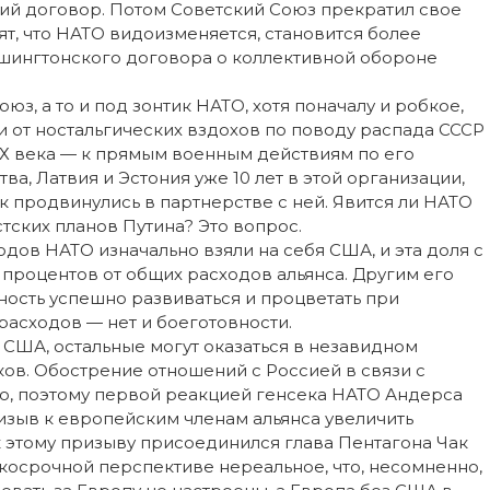
кий договор. Потом Советский Союз прекратил свое
ят, что НАТО видоизменяется, становится более
ашингтонского договора о коллективной обороне
з, а то и под зонтик НАТО, хотя поначалу и робкое,
и от ностальгических вздохов по поводу распада СССР
ХХ века — к прямым военным действиям по его
ва, Латвия и Эстония уже 10 лет в этой организации,
к продвинулись в партнерстве с ней. Явится ли НАТО
ских планов Путина? Это вопрос.
одов НАТО изначально взяли на себя США, и эта доля с
 процентов от общих расходов альянса. Другим его
ность успешно развиваться и процветать при
 расходов — нет и боеготовности.
т США, остальные могут оказаться в незавидном
ков. Обострение отношений с Россией в связи с
о, поэтому первой реакцией генсека НАТО Андерса
изыв к европейским членам альянса увеличить
к этому призыву присоединился глава Пентагона Чак
ткосрочной перспективе нереальное, что, несомненно,