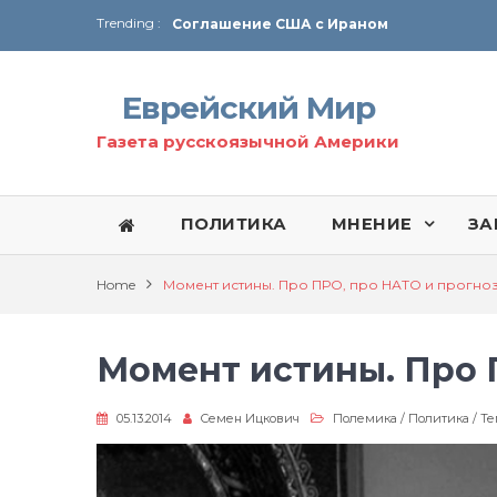
Trending :
Соглашение США с Ираном
Технология Революции в Иране
Еврейский Мир
От Ирана до Ливана и Газы
Газета русскоязычной Америки
ПОЛИТИКА
МНЕНИЕ
ЗА
Home
Момент истины. Про ПРО, про НАТО и прогно
Момент истины. Про 
05.13.2014
Семен Ицкович
Полемика
/
Политика
/
Те