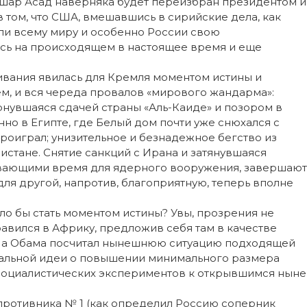
ашар Асад наверняка будет переизбран президентом и
 в том, что США, вмешавшись в сирийские дела, как
и всему миру и особенно России свою
лось на происходящем в настоящее время и еще
ивания явилась для Кремля моментом истины и
ем, и вся череда провалов «мирового жандарма»:
нувшаяся сдачей страны «Аль-Каиде» и позором в
нно в Египте, где Белый дом почти уже снюхался с
роиграл; унизительное и безнадежное бегство из
нистане. Снятие санкций с Ирана и затянувшаяся
ывающими время для ядерного вооружения, завершают
для другой, напротив, благоприятную, теперь вполне
ло бы стать моментом истины? Увы, прозрения не
правился в Африку, предложив себя там в качестве
, а Обама посчитал нынешнюю ситуацию подходящей
ральной идеи о повышении минимального размера
т социалистических экспериментов к открывшимся ныне
противника № 1 (как определил Россию соперник