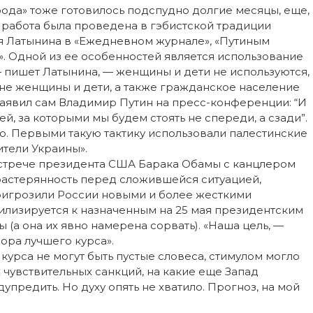
ода» тоже готовилось подспудно долгие месяцы, еще,
о работа была проведена в гэбистской традиции
я Латынина в «Ежедневном журнале», «Путиным
. Одной из ее особенностей является использование
— пишет Латынина, — женщины и дети не используются,
йне женщины и дети, а также гражданское население
заявил сам Владимир Путин на пресс-конференции: “И
й, за которыми мы будем стоять не спереди, а сзади”.
ило. Первыми такую тактику использовали палестинские
ители Украины».
встрече президента США Барака Обамы с канцлером
растерянность перед сложившейся ситуацией,
ригрозили России новыми и более жесткими
билизируется к назначенным на 25 мая президентским
 (а она их явно намерена сорвать). «Наша цель, —
ора лучшего курса».
курса не могут быть пустые словеса, стимулом могло
 чувствительных санкций, на какие еще Запад
дупредить. Но духу опять не хватило. Прогноз, на мой