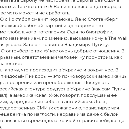
вать за Европу не настроены, а Европа без США в
ться. Так что статья 5 Вашингтонского договора, о
ае чего может и не сработать.
О с 1 октября сменит норвежец Йенс Столтенберг,
рвежской рабочей партии) и одновременно
е глобального потепления. Судя по биографии,
 его назначением, по мнению, высказанному в The Wall
ая угроза. Зато он нравится Владимиру Путину,
Столтенберге так: «У нас очень добрые отношения. В
ерьезный, ответственный человек, ну посмотрим, как
качестве».
к тому, что происходит в Украине и вокруг нее. В
я пиндосы!» Пиндосы — это по-новорусски американцы.
ды, презрения или пренебрежения. Послушать
оссийская агентура орудует в Украине (как сам Путин
л), а американская. Уже, говорят, подслушаны ее
, и, представьте себе, на английском. Ложь,
осударственных СМИ (к сожалению, транслируемая
рецедентна по наглости, несравнима даже с былой
 что лилась во время «дела врачей-отравителей», когда
.