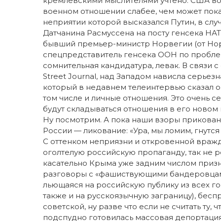
кремлевскими мыслителями учтено. США вое
военном отношении слабее, чем может показа
неприятии которой высказался Путин, в случ
Датчанина Расмуссена на посту генсека НАТ
бывший премьер-министр Норвегии (от Но
спецпредставитель генсека ООН по проблем
сомнительная кандидатура, левак. В связи с
Street Journal, над Западом нависла серьезн
который в недавнем телеинтервью сказал о 
том числе и личные отношения. Это очень с
будут складываться отношения в его новом 
Ну посмотрим. А пока наши взоры прикованы 
России — ликование: «Ура, мы ломим, гнутс
C оттенком неприязни и откровенной враж
оголтелую российскую пропаганду, так не р
касательно Крыма уже задним числом призна
разговоры с «фашиствующими бандеровцами»
льющаяся на российскую публику из всех г
также и на русскоязычную заграницу), бесп
советской, ну разве что если не считать ту,
подспудно готовилась массовая депортация