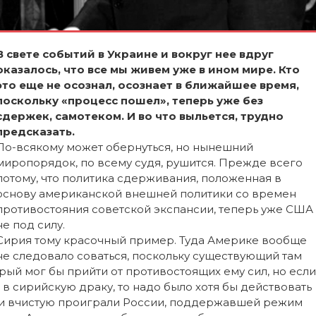
В свете событий в Украине и вокруг нее вдруг
оказалось, что все мы живем уже в ином мире. Кто
это еще не осознал, осознает в ближайшее время,
поскольку «процесс пошел», теперь уже без
сдержек, самотеком. И во что выльется, трудно
предсказать.
По-всякому может обернуться, но нынешний
миропорядок, по всему судя, рушится. Прежде всего
потому, что политика сдерживания, положенная в
основу американской внешней политики со времен
противостояния советской экспансии, теперь уже США
не под силу.
Сирия тому красочный пример. Туда Америке вообще
не следовало соваться, поскольку существующий там
рый мог бы прийти от противостоящих ему сил, но если
в сирийскую драку, то надо было хотя бы действовать
рии вчистую проиграли России, поддержавшей режим