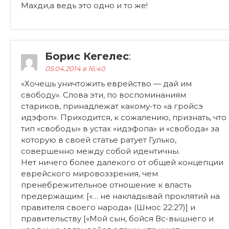
Махди,а ведь это одно и то же!
Борис Кегелес
:
05.04.2014 в 16:40
«Хочешь уничтожить еврейство — дай им
свободу». Слова эти, по воспоминаниям
стариков, принадлежат какому-то «а гройсэ
идэфоп». Приходится, к сожалению, признать, что
тип «свободы» в устах «идэфопа» и «свобода» за
которую в своей статье ратует Гулько,
совершенно между собой идентичны.
Нет ничего более далекого от общей концепции
еврейского мировоззрения, чем
пренебрежительное отношение к власть
предержащим: [«… не накладывай проклятий на
правителя своего народа» (Шмос 22:27)] и
правительству [«Мой сын, бойся Вс-вышнего и