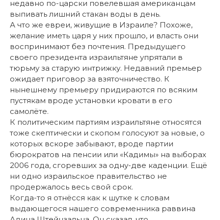
недавно по-царски повелевшая американцам
выпивать лишний стакан воды в день.
А что же евреи, живущие в Израиле? Похоже,
желание иметь царя у них прошло, и власть они
воспринимают без почтения. Предыдущего
своего президента израильтяне упрятали в
тюрьму за старую интрижку. Недавний премьер
ожидает приговор за взяточничество. К
нынешнему премьеру придираются по всяким
пустякам вроде установки кровати в его
самолёте.
К политическим партиям израильтяне относятся
тоже скептически и скопом голосуют за новые, о
которых вскоре забывают, вроде партии
бюрократов на пенсии или «Кадимы» на выборах
2006 года, сгоревших за одну-две каденции. Ещё
ни одно израильское правительство не
продержалось весь свой срок.
Когда-то я отнёсся как к шутке к словам
выдающегося нашего современника раввина
Адина Штейнзальца. Он сказал, что