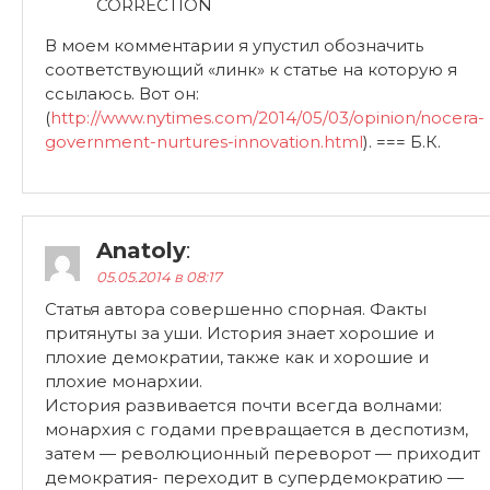
CORRECTION
В моем комментарии я упустил обозначить
соответствующий «линк» к статье на которую я
ссылаюсь. Вот он:
(
http://www.nytimes.com/2014/05/03/opinion/nocera-
government-nurtures-innovation.html
). === Б.К.
Anatoly
:
05.05.2014 в 08:17
Статья автора совершенно спорная. Факты
притянуты за уши. История знает хорошие и
плохие демократии, также как и хорошие и
плохие монархии.
История развивается почти всегда волнами:
монархия с годами превращается в деспотизм,
затем — революционный переворот — приходит
демократия- переходит в супердемократию —