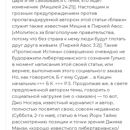
царя и не связывайся с теми, кто ищет
изменения. (Мишлей 24:21)]. Настоящим и
грозным предупреждением против
пропагандируемой автором этой статьи «блажи»
служит также известная Мишна в Пиркей Авос:
[«Молитесь за благополучие правительства,
потому что без страха к нему люди будут глотать
друг друга живьем. (Пиркей Авос 3:2)]. Такие
«Прописные Истины» совершенно очевидно не
будоражили либертарианского сознания Гулько
в момент написания этой своей статьи, или
вернее, выполнения этого социального заказа.
Но, как говорится, Б-г ему Судья … а Кацин
начальник.=== Б.К. === P.S. Продолжая же, в свете
предложенной автором темы, говорить о
социальной нагрузке (не о «заказе») — то вот,
Джо Носэра, известный журналист и автор,
полностью посвятил свою, совсем недавнюю
(Суббота, 2-го мая), статью в Нью Йорк Таймс
рассмотрению позиции и точки зрения Джима
Манзи, «хорошо известного либертарианско/