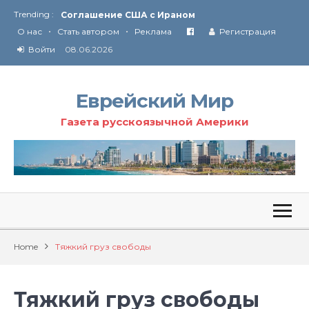
Trending :
Соглашение США с Ираном
•
•
Технология Революции в Иране
О нас
Стать автором
Реклама
Регистрация
Войти
08.06.2026
От Ирана до Ливана и Газы
Еврейский Мир
Газета русскоязычной Америки
Home
Тяжкий груз свободы
Тяжкий груз свободы