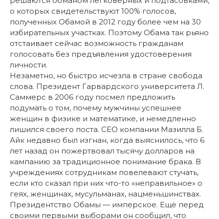
решаются обманом легковерных и подтасовками,
о которых свидетельствуют 100% голосов,
полученных Обамой в 2012 году более чем на 30
избирательных участках. Поэтому Обама так рьяно
отстаивает сейчас возможность гражданам
голосовать без предъяв­ления удостоверения
личности.
Незаметно, но быстро исчезла в стране свобода
слова. Президент Гарвардского университета Л.
Саммерс в 2006 году посмел предложить
подумать о том, почему мужчины успешнее
женщин в физике и математике, и немедленно
лишился своего поста. СЕО компании Мазилла Б.
Айк недавно был изгнан, когда выяснилось, что 6
лет назад он пожертвовал тысячу долларов на
кампанию за традиционное понимание брака. В
учреждениях сотрудникам повелевают стучать,
если кто сказал при них что-то «неправильное» о
геях, женщинах, мусульманах, нацменьшинствах.
Президентство Обамы — имперское. Ещё перед
своими первыми выборами он сообщил, что