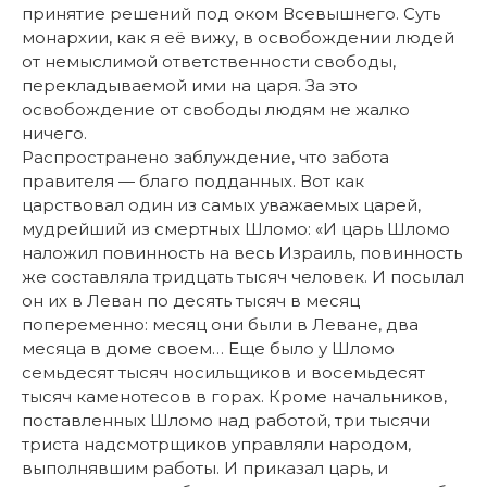
принятие решений под оком Всевышнего. Суть
монархии, как я её вижу, в освобождении людей
от немыслимой ответственности свободы,
перекладываемой ими на царя. За это
освобождение от свободы людям не жалко
ничего.
Распространено заблуждение, что забота
правителя — благо подданных. Вот как
царствовал один из самых уважаемых царей,
мудрейший из смертных Шломо: «И царь Шломо
наложил повинность на весь Израиль, повинность
же составляла тридцать тысяч человек. И посылал
он их в Леван по десять тысяч в месяц
попеременно: месяц они были в Леване, два
месяца в доме своем… Еще было у Шломо
семьдесят тысяч носильщиков и восемьдесят
тысяч каменотесов в горах. Кроме начальников,
поставленных Шломо над работой, три тысячи
триста надсмотрщиков управляли народом,
выполнявшим работы. И приказал царь, и