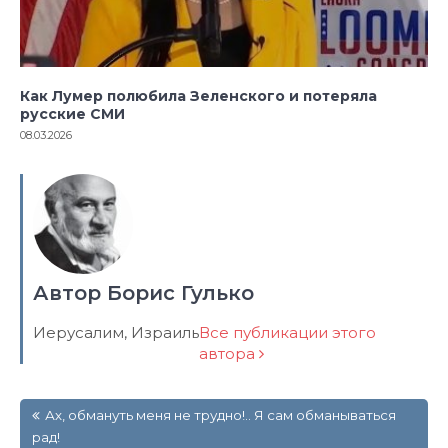
Как Лумер полюбила Зеленского и потеряла
русские СМИ
08.03.2026
Автор Борис Гулько
Иерусалим, Израиль
Все публикации этого
автора
Навигация
Ах, обмануть меня не трудно!.. Я сам обманываться
по
рад!