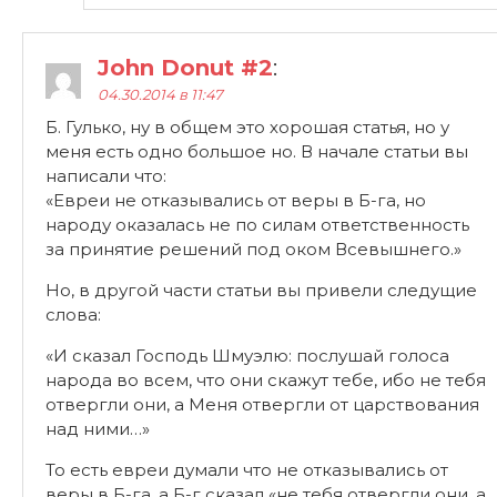
John Donut #2
:
04.30.2014 в 11:47
Б. Гулько, ну в общем это хорошая статья, но у
меня есть одно большое но. В начале статьи вы
написали что:
«Евреи не отказывались от веры в Б-га, но
народу оказалась не по силам ответственность
за принятие решений под оком Всевышнего.»
Но, в другой части статьи вы привели следущие
слова:
«И сказал Господь Шмуэлю: послушай голоса
народа во всем, что они скажут тебе, ибо не тебя
отвергли они, а Меня отвергли от царствования
над ними…»
То есть евреи думали что не отказывались от
веры в Б-га, а Б-г сказал «не тебя отвергли они, а