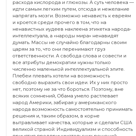
расхода кислорода и глюкозы. А суть человека —
идти самым легким путем, отсюда и нежелание
напрягать мозги. Возможно ненависть к евреям
и кроется среди прочего в том, что на
ненавистных иудеев наклеена этикетка народа-
интеллектуала, а «народы мира» ненавидят
думать. Массы не случайно благодарны своим
царям за то, что они перенимают груз
ответственности. А свобода слова и совести и
все атрибуты демократии нужны только
численно маленькой интеллектуальной элите.
Плебеи плевать хотели на возможность
свободно выразить свои идеи. Их у них просто
нет, поэтому не за что бороться. Поэтому, вне
всяких сомнений, Обама умело растлевает
народ Америки, забирая у американского
народа возможность самостоятельно принимать
решения и, таким образом, в корне
вытравливает качества, которые и сделали США
великой страной: Индивидуализм и способность
принятия предпринимательских решений.