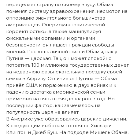
переделает страну по своему вкусу. Обама
поменял систему здравоохранения, несмотря на
оппозицию значительного большинства
американцев. Оперируя «политической
корректностью», а также манипулируя
фискальными органами и органами
безопасности, он лишает граждан свободы
мнений. Роскошь личной жизни Обамы, как у
Путина — царская. Так, он может спокойно
потратить 100 миллионов государственных денег
на недавнюю развлекательную поездку своей
семьи в Африку. Отличие от Путина — Обама
привёл США к поражению в двух войнах и к
падению достатка американской семьи
примерно на пять тысяч долларов в год. Но
последний фактор, как замечалось, на
популярность царя не влияет.
В Америке уже образовались царские династии.
К следующим выборам готовятся Хиллари
Клинтон и Джеб Буш. На подходе Мишель Обама,