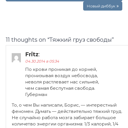
записям
Новый диббук
11 thoughts on “
Тяжкий груз свободы
”
Fritz
:
04.30.2014 в 05:34
По крови проникая до корней,
пронизывая воздух небосвода,
неволя растлевает нас сильней,
чем самая беспутная свобода.
Губерман
То, о чем Вы написали, Борис, — интерестный
феномен. Думать — действительно тяжкий труд.
Не случайно работа мозга забирает большое
количетво энергии организма: 1/3 калорий, 1/4