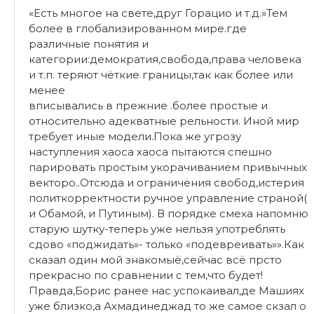
«Есть многое на свете,друг Горацио и т.д.»Тем
более в глобализированном мире.где
различные понятия и
категории:демократия,свобода,права человека
и т.п. теряют чёткие границы,так как более или
менее
вписывались в прежние .более простые и
относительно адекватные рельности. Иной мир
требует иные модели.Пока же угрозу
наступления хаоса хаоса пытаются спешно
парировать простым укорачиванием привычных
векторо..Отсюда и ограничения свобод,истерия
политкорректности ручное управление страной(
и Обамой, и Путиным). В порядке смеха напомню
старую шутку-теперь уже нельзя употреблять
сдово «поджидать»- только «подевреивать»».Как
сказал один мой знакомыё,сейчас всё прсто
прекрасно по сравнении с тем,что будет!
Правда,Борис ранее нас успокаивал,де Машиях
уже близко,а Ахмадинеджад то же самое скзал о