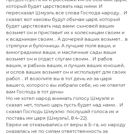
который будет царствовать над ними. И
пересказал Шмуэль все слова Господа народу… И
сказал: вот каковы будут обычаи царя, который
будет царствовать над вами: сыновей ваших
возьмет он и приставит их к колесницам своим и
к всадникам своим… А дочерей ваших возьмет… в
стряпухи и булочницы. А лучшие поля ваши, и
виноградники ваши, и масличные сады ваши
возьмет он и отдаст слугам своим… И рабов
ваших, и рабынь ваших, и лучших ваших юношей,
и ослов ваших возьмет он и использует для своих
работ… И возо­пите вы в тот день из-за царя
вашего, которого вы избрали себе, но не ответит
вам Господь в тот день».
Но не хотел народ внимать голосу Шмуэля и
сказал: нет, только царь пусть будет над нами… И
сказал Господь Шмуэлю: послушай голоса их и
поставь им царя (Шмуэль1, 8:4–22).
Евреи не отказывались от веры в Б-га, но народу
оказалась не по силам ответственность за