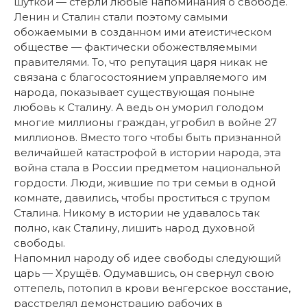
шуткой — стёрли любые напоминания о свободе.
Ленин и Сталин стали поэтому самыми
обожаемыми в созданном ими атеистическом
обществе — фактически обожествляемыми
правителями. То, что репутация царя никак не
связана с благосостоянием управляемого им
народа, показывает существующая поныне
любовь к Сталину. А ведь он уморил голодом
многие миллионы граждан, угробил в войне 27
миллионов. Вместо того чтобы быть признанной
величайшей катастрофой в истории народа, эта
война стала в России предметом национальной
гордости. Люди, жившие по три семьи в одной
комнате, давились, чтобы проститься с трупом
Сталина. Никому в истории не удавалось так
полно, как Сталину, лишить народ духовной
свободы.
Напомнил народу об идее свободы следующий
царь — Хрущёв. Одумавшись, он свернул свою
оттепель, потопил в крови венгерское восстание,
расстрелял демонстрацию рабочих в