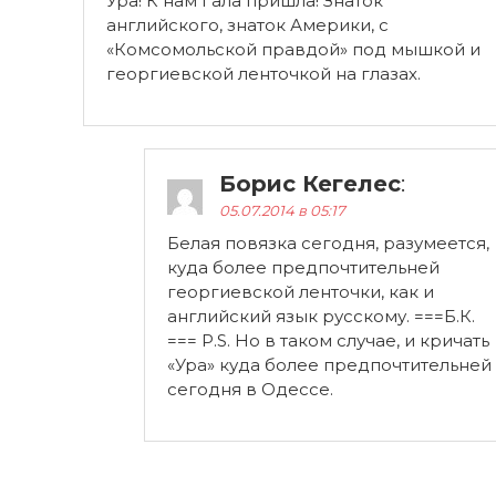
Ура! К нам Гала пришла! Знаток
английского, знаток Америки, с
«Комсомольской правдой» под мышкой и
георгиевской ленточкой на глазах.
Борис Кегелес
:
05.07.2014 в 05:17
Белая повязка сегодня, разумеется,
куда более предпочтительней
георгиевской ленточки, как и
английский язык русскому. ===Б.К.
=== P.S. Но в таком случае, и кричать
«Ура» куда более предпочтительней
сегодня в Одессе.