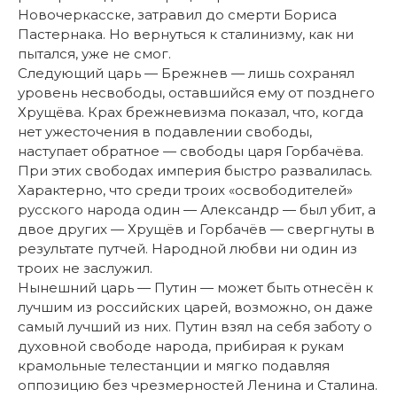
Новочеркасске, затравил до смерти Бориса
Пастернака. Но вернуться к сталинизму, как ни
пытался, уже не смог.
Следующий царь — Брежнев — лишь сохранял
уровень несвободы, оставшийся ему от позднего
Хрущёва. Крах брежневизма показал, что, когда
нет ужесточения в подавлении свободы,
наступает обратное — свободы царя Горбачёва.
При этих свободах империя быстро развалилась.
Характерно, что среди троих «освободителей»
русского народа один — Александр — был убит, а
двое других — Хрущёв и Горбачёв — свергнуты в
результате путчей. Народной любви ни один из
троих не заслужил.
Нынешний царь — Путин — может быть отнесён к
лучшим из российских царей, возможно, он даже
самый лучший из них. Путин взял на себя заботу о
духовной свободе народа, прибирая к рукам
крамольные телестанции и мягко подавляя
оппозицию без чрезмерностей Ленина и Сталина.