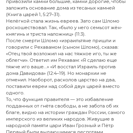
привозили камни большие, камни дорогие, чтобы
заложить основание дома из тесаных камней
(Книга царей 1, 5:27–31).
Нелёгкой стала жизнь евреев. Зато сам Шломо
роскошествовал. Так, «было у него семьсот жён-
княгинь и триста наложниц» (11:3).
После смерти Шломо «израильтяне пришли и
говорили с Рехавамом (сыном Шломо), сказав:
«Отец твой возложил на нас тяжкое иго, ты же
облегчи». Ответил им Рехавам: «Я сделаю еще
тяжче иго ваше…» «И восстал Израиль против
дома Давидова» (12:4–19). Но монархии не
отменил. Наоборот, расколов царство на два,
поставили евреи над собой двух царей вместо
одного.
То, что функция правителя — это избавление
подданных от гнёта свободы, а не забота об их
благе, видно на истории граждан России, самого
имперского из великих народов. Живущие в
народной памяти цари Иван Грозный и Пётр
Первый были выдающимися деспотами,