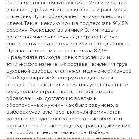
Растёт благосостояние россиян. Увеличивается
влияние церкви. Выигрывая войны и расширяя
империю, Путин объединяет нацию имперской
идеей. Так, аннексию Крыма поддержали 91,45%
россиян. Роскошество зимней Олимпиады и
богатство многочисленных дворцов Путина
соответствуют царскому величию. Популярность
Путина на конец марта составляла 82,3%.
В результате прихода новых поколений и
этнического изменения состава населения груз
духовной свободы стал тяжёл и для американцев.
С той демократией, которую создали отцы-
основатели, покончили, отменив установленные
создателями страны цензы. Теперь вместо
образованных, достаточно зрелых и
обеспеченных мужчин, как было задумано, в
выборах участвуют все, включая феминисток,
которых волнуют только бесплатные аборты и
противозачаточные средства, граждан, живущих
на пособия, и неопытных юнцов. Выборы