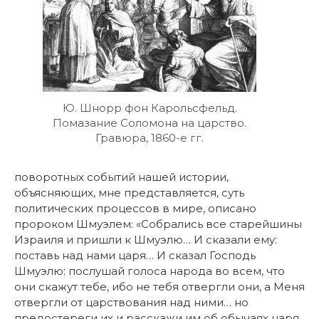
Ю. Шнорр фон Карольсфельд.
Помазание Соломона на царство.
Гравюра, 1860-е гг.
поворотных событий нашей истории,
объясняющих, мне представляется, суть
политических процессов в мире, описано
пророком Шмуэлем: «Собрались все старейшины
Израиля и пришли к Шмуэлю… И сказали ему:
поставь над нами царя… И сказал Господь
Шмуэлю: послушай голоса народа во всем, что
они скажут тебе, ибо не тебя отвергли они, а Меня
отвергли от царствования над ними… но
предостереги их и расскажи им об обычаях царя,