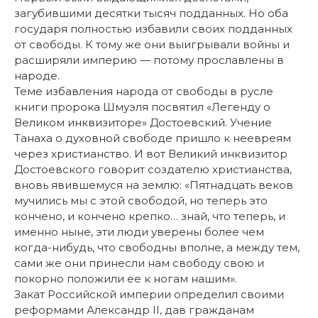
загубившими десятки тысяч подданных. Но оба
государя полностью избавили своих подданных
от свободы. К тому же они выигрывали войны и
расширяли империю — потому прославлены в
народе.
Теме избавления народа от свободы в русле
книги пророка Шмуэля посвятил «Легенду о
Великом инквизиторе» Достоевский. Учение
Танаха о духовной свободе пришло к неевреям
через христианство. И вот Великий инквизитор
Достоевского говорит создателю христианства,
вновь явившемуся на землю: «Пятнадцать веков
мучились мы с этой свободой, но теперь это
кончено, и кончено крепко… знай, что теперь, и
именно ныне, эти люди уверены более чем
когда-нибудь, что свободны вполне, а между тем,
сами же они принесли нам свободу свою и
покорно положили ее к ногам нашим».
Закат Российской империи определил своими
реформами Александр II, дав гражданам