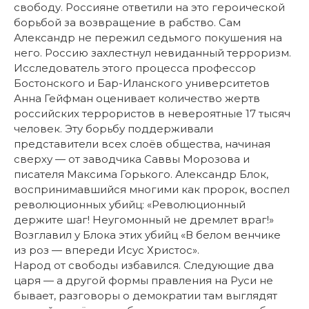
свободу. Россияне ответили на это героической
борьбой за возвращение в рабство. Сам
Александр не пережил седьмого покушения на
него. Россию захлестнул невиданный терроризм.
Исследователь этого процесса профессор
Бостонского и Бар-Иланского университетов
Анна Гейфман оценивает количество жертв
российских террористов в невероятные 17 тысяч
человек. Эту борьбу поддерживали
представители всех слоёв общества, начиная
сверху — от заводчика Саввы Морозова и
писателя Максима Горького. Александр Блок,
воспринимавшийся многими как пророк, воспел
революционных убийц: «Революционный
держите шаг! Неугомонный не дремлет враг!»
Возглавил у Блока этих убийц «В белом венчике
из роз — впереди Исус Христос».
Народ от свободы избавился. Следующие два
царя — а другой формы правления на Руси не
бывает, разговоры о демократии там выглядят