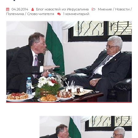
04.26.2014
Блог новостей из Иерусалима
Мнение
/
Новости
/
к
Полемика
/
Слово читателя
1 комментарий
записи
Брехня…