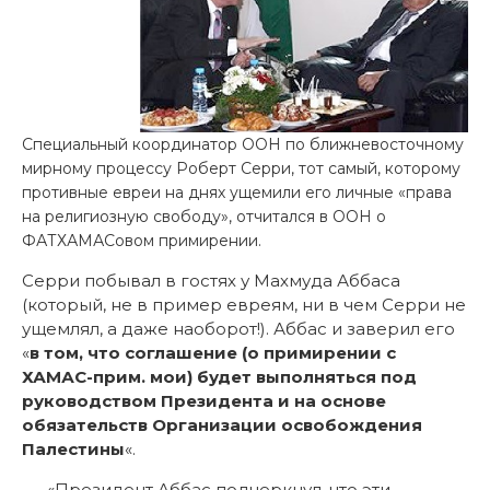
Специальный координатор ООН по ближневосточному
мирному процессу Роберт Серри, тот самый, которому
противные евреи на днях ущемили его личные «права
на религиозную свободу», отчитался в ООН о
ФАТХАМАСовом примирении.
Серри побывал в гостях у Махмуда Аббаса
(который, не в пример евреям, ни в чем Серри не
ущемлял, а даже наоборот!). Аббас и заверил его
«
в том, что соглашение (о примирении с
ХАМАС-прим. мои) будет выполняться под
руководством Президента и на основе
обязательств Организации освобождения
Палестины
«.
«Президент Аббас подчеркнул, что эти