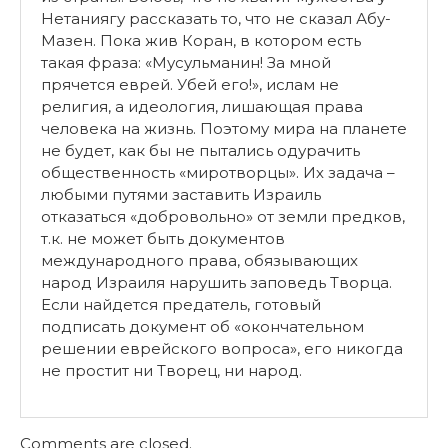
Нетаниягу рассказать то, что не сказал Абу-
Мазен. Пока жив Коран, в котором есть
такая фраза: «Мусульманин! За мной
прячется еврей. Убей его!», ислам не
религия, а идеология, лишающая права
человека на жизнь. Поэтому мира на планете
не будет, как бы не пытались одурачить
общественность «миротворцы». Их задача –
любыми путями заставить Израиль
отказаться «добровольно» от земли предков,
т.к. не может быть документов
международного права, обязывающих
народ Израиля нарушить заповедь Творца.
Если найдется предатель, готовый
подписать документ об «окончательном
решении еврейского вопроса», его никогда
не простит ни Творец, ни народ.
Comments are closed.