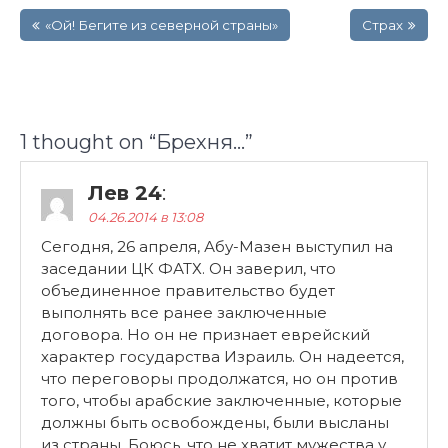
Навигация
«Ой! Бегите из северной страны»
Страх
по
записям
1 thought on “
Брехня…
”
Лев 24
:
04.26.2014 в 13:08
Сегодня, 26 апреля, Абу-Мазен выступил на
заседании ЦК ФАТХ. Он заверил, что
объединенное правительство будет
выполнять все ранее заключенные
договора. Но он не признает еврейский
характер государства Израиль. Он надеется,
что переговоры продолжатся, но он против
того, чтобы арабские заключенные, которые
должны быть освобождены, были высланы
из страны. Боюсь, что не хватит мужества у