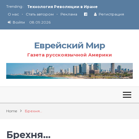
Trending :
Технология Революции в Иране
•
•
О нас
Стать автором
Реклама
Регистрация
От Ирана до Ливана и Газы
Войти
08.09.2026
Еврейский Мир
Газета русскоязычной Америки
Home
Брехня…
Брехня…