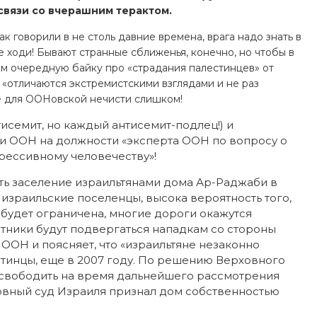
связи со вчерашним терактом.
ак говорили в не столь давние времена, врага надо знать в
не ходи! Бывают странные сближенья, конечно, но чтобы в
ам очередную байку про «страдания палестинцев» от
 «отличаются экстремистскими взглядами и не раз
е для ООНовской нечисти слишком!
исемит, но каждый антисемит-подлец!) и
 ООН на должности «эксперта ООН по вопросу о
грессивному человечеству»!
ть заселение израильтянами дома Ар-Раджаби в
 израильские поселенцы, высока вероятность того,
будет ограничена, многие дороги окажутся
тники будут подвергаться нападкам со стороны
 ООН и поясняет, что «израильтяне незаконно
стинцы, еще в 2007 году. По решению Верховного
 освободить на время дальнейшего рассмотрения
ховный суд Израиля признал дом собственностью