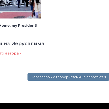
ome, my President!
й из Иерусалима
ого автора
Переговоры с террористами не работают