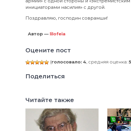
армии» с одной стороны и «экстремистским
инициаторами насилия» с другой.
Поздравляю, господин соврамши!
Автор —
lilo
feia
Оцените пост
(
голосовало: 4
, средняя оценка:
Поделиться
Читайте также