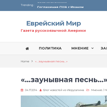
Trending :
Соглашение США с Ираном
Технология Революции в Иране
Еврейский Мир
От Ирана до Ливана и Газы
Газета русскоязычной Америки
ПОЛИТИКА
МНЕНИЕ
ЗА
Home
«…заунывная песнь…»
«…заунывная песнь…
04.17.2014
Блог новостей из Иерусалима
Мнение
/
Н