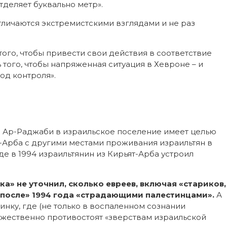
отделяет буквально метр».
тличаются экстремистскими взглядами и не раз
ого, чтобы привести свои действия в соответствие
того, чтобы напряженная ситуация в Хевроне – и
од контроля».
 Ар-Раджаби в израильское поселение имеет целью
-Арба с другими местами проживания израильтян в
е в 1994 израильтянин из Кирьят-Арба устроил
ка» не уточнил, сколько евреев, включая «стариков,
 «после» 1994 года «страдающими палестинцами».
А
инку, где (не только в воспаленном сознании
жественно противостоят «зверствам израильской