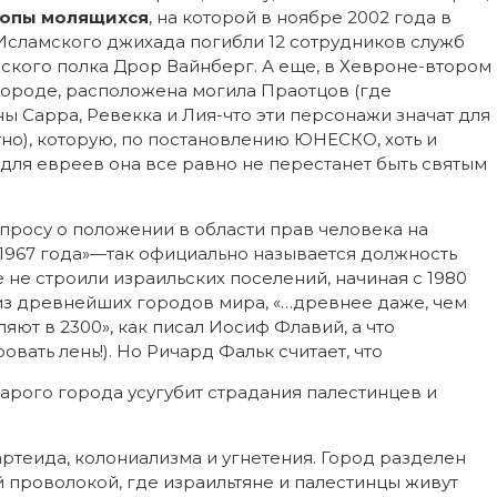
опы молящихся
, на которой в ноябре 2002 года в
Исламского джихада погибли 12 сотрудников служб
нского полка Дрор Вайнберг. А еще, в Хевроне-втором
городе, расположена могила Праотцов (где
ы Сарра, Ревекка и Лия-что эти персонажи значат для
ятно), которую, по постановлению ЮНЕСКО, хоть и
для евреев она все равно не перестанет быть святым
просу о положении в области прав человека на
 1967 года»—так официально называется должность
 не строили израильских поселений, начиная с 1980
 из древнейших городов мира, «…древнее даже, чем
яют в 2300», как писал Иосиф Флавий, а что
вать лень!). Но Ричард Фальк считает, что
арого города усугубит страдания палестинцев и
ртеида, колониализма и угнетения. Город разделен
 проволокой, где израильтяне и палестинцы живут