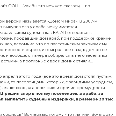
айт ООН… (как бы это нежнее сказать) … по
ой версии называется «Домом мира». В 2007-м
 выкупил его у араба, чему имеются
раильским судом-а как БАГАЦ относится к
о позже, продавший дом араб, при поддержке крайне
шав, вспомнил, что по палестинским законам ему
бственности еврею, и отыграл все назад: дом он не
е, и вообще, он вчера собирался в него заселиться,
 детьми», а противные евреи домик отняли…
о апреля этого года (все это время дом стоял пустым,
ами, то поселенцами, которых, с завидным усердием,
), включающая апелляцию и прочие премудрости.
Ц решил спор в пользу поселенцев, а араба, за
л выплатить судебные издержки, в размере 30 тыс.
 сошлось? Во-первых, потому, что платили. Во-вторых,