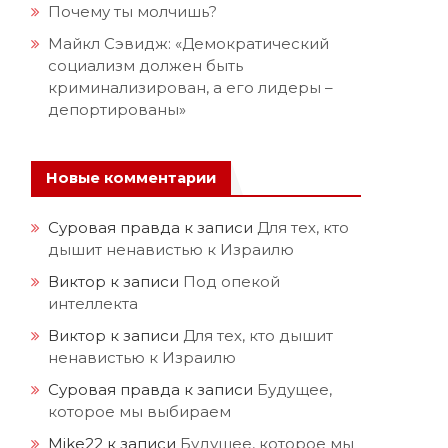
Почему ты молчишь?
Майкл Сэвидж: «Демократический
социализм должен быть
криминализирован, а его лидеры –
депортированы»
Новые комментарии
Суровая правда
к записи
Для тех, кто
дышит ненавистью к Израилю
Виктор
к записи
Под опекой
интеллекта
Виктор
к записи
Для тех, кто дышит
ненавистью к Израилю
Суровая правда
к записи
Будущее,
которое мы выбираем
Mike22
к записи
Будущее, которое мы