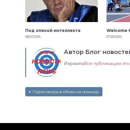
Под опекой интеллекта
Welcome H
08.03.2026
07.28.2026
Автор Блог новосте
Израиль
Все публикации эт
Навигация
Переговоры в обмен на границы
по
записям