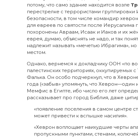
потому, что само здание находится возле
Тр
перестрелке с террористами группировки 
безопасности, в том числе командир хевро
для евреев по святости после Иерусалима 
похоронены Авраам, Исаак и Иаков и их жён
еврея, думаю, объяснять не надо, и так пон
надлежит называть «мечетью Ибрагима», но 
местом.
Однако, вернемся к докладчику ООН «по во
палестинских территориях, оккупируемых с
Фалька. Он особо подчеркнул, что в Хевроне
года («забыв» упомянуть, что Хеврон—один
Мемфис в Египте, ибо число его лет определ
рассказывает про город Библия, даже цитиро
«появление поселения в самом центре ст
может привести к вспышке насилия».
«Хеврон воплощает наихудшие черты апа
пропускными пунктами, стенами, колючей