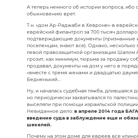
А теперь немного об истории вопроса, ибо с
обыкновению врет.
Т.н. «дом Ар-Раджаби в Хевроне»-в еврейск
еврейский филантроп за 700 тысяч долларов
подтверждающие документы (признанные из
поселенцам, знают все). Однако, нескольк
левой правозащитной организации Шалом Ах
грозит, как минимум, тюрьма за продажу со
продавал, документы на дом у него в порядк
«вместе с тремя женами и двадцатью двумя
Бедненький…
Ну, и началась судебная тяжба, длившаяся д
но периодически захватывался то палестинц
выселяли при помощи израильской полиции
Невиданное дело:
в апреле 2014 года БАГА
введение суда в заблуждение еще и обяза
шекелей.
Почему на этом доме для евреев все клином