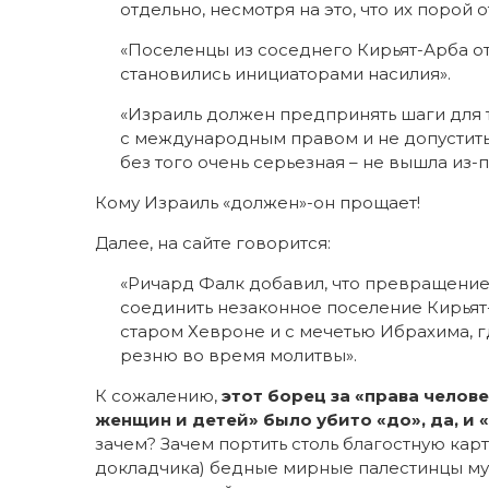
отдельно, несмотря на это, что их порой 
«Поселенцы из соседнего Кирьят-Арба о
становились инициаторами насилия».
«Израиль должен предпринять шаги для т
с международным правом и не допустить 
без того очень серьезная – не вышла из-п
Кому Израиль «должен»-он прощает!
Далее, на сайте говорится:
«Ричард Фалк добавил, что превращение
соединить незаконное поселение Кирьят
старом Хевроне и с мечетью Ибрахима, гд
резню во время молитвы».
К сожалению,
этот борец за «права челове
женщин и детей» было убито «до», да, и
зачем? Зачем портить столь благостную карт
докладчика) бедные мирные палестинцы му