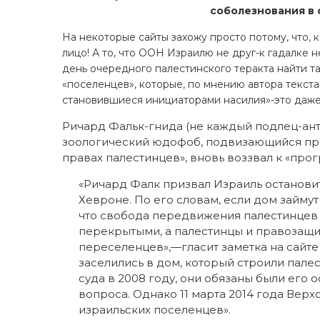
соболезнования в 
На некоторые сайты захожу просто потому, что, к
лицо! А то, что ООН Израилю не друг-к гадалке 
день очередного палестинского теракта найти т
«поселенцев», которые, по мнению автора текста
становившиеся инициаторами насилия»-это даж
Ричард Фальк-гнида (не каждый подлец-ант
зоологический юдофоб, подвизающийся при
правах палестинцев», вновь воззвал к «про
«Ричард Фалк призвал Израиль останови
Хевроне. По его словам, если дом займут
что свобода передвижения палестинцев 
перекрытыми, а палестинцы и правозащи
переселенцев»,—гласит заметка на сайте
заселились в дом, который строили пале
суда в 2008 году, они обязаны были его
вопроса. Однако 11 марта 2014 года Вер
израильских поселенцев».