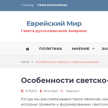
Trending :
Соглашение США с Ираном
Технология Революции в Иране
Еврейский Мир
От Ирана до Ливана и Газы
Газета русскоязычной Америки
ПОЛИТИКА
МНЕНИЕ
ЗА
Home
Особенности светско-советских евреев
Особенности светско
02.18.2014
Меир Брук
Традиции
Когда мы рассматриваем такое явление, как
которые привели к формированию светской