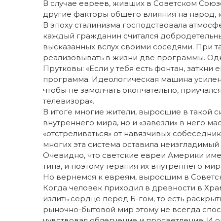
В случае евреев, живших в Советском Союзе
другие факторы общего влияния на народ, 
В эпоху сталинизма господствовала атмосф
каждый гражданин считался добродетельны
высказанных вслух своими соседями. При т
реализовывать в жизни две программы. Одн
Прутковы: «Если у тебя есть фонтан, заткни 
программа. Идеологическая машина усиленн
чтобы не замолчать окончательно, приучалс
телевизора».
В итоге многие жители, выросшие в такой с
внутреннего мира, но и «завезли» в него м
«отстреливаться» от навязчивых собеседник
многих эта система оставила неизгладимый 
Очевидно, что светские евреи Америки и
типа, и поэтому терапия их внутреннего ми
Но вернемся к евреям, выросшим в Советс
Когда человек приходил в древности в Храм
излить сердце перед Б-гом, то есть раскрыт
рыночно-бытовой мир этому не всегда спос
чувствовал облегчение и просветление. И он