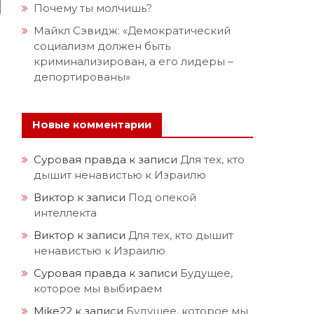
Почему ты молчишь?
Майкл Сэвидж: «Демократический
социализм должен быть
криминализирован, а его лидеры –
депортированы»
Новые комментарии
Суровая правда
к записи
Для тех, кто
дышит ненавистью к Израилю
Виктор
к записи
Под опекой
интеллекта
Виктор
к записи
Для тех, кто дышит
ненавистью к Израилю
Суровая правда
к записи
Будущее,
которое мы выбираем
Mike22
к записи
Будущее, которое мы