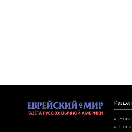
Разде
Ново
Поли