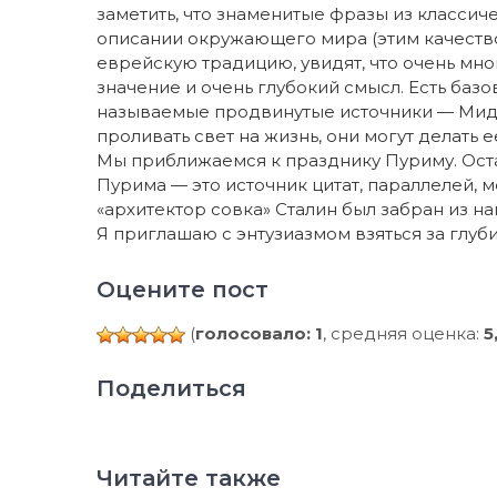
заметить, что знаменитые фразы из класси
описании окружающего мира (этим качеством 
еврейскую традицию, увидят, что очень мн
значение и очень глубокий смысл. Есть базов
называемые продвинутые источники — Мидр
проливать свет на жизнь, они могут делать 
Мы приближаемся к празднику Пуриму. Оста
Пурима — это источник цитат, параллелей, м
«архитектор совка» Сталин был забран из н
Я приглашаю с энтузиазмом взяться за глуб
Оцените пост
(
голосовало: 1
, средняя оценка:
5
Поделиться
Читайте также