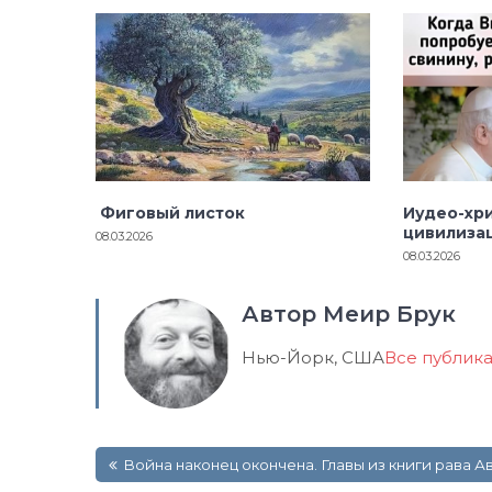
Фиговый листок
Иудео-хр
цивилиза
08.03.2026
08.03.2026
Автор Меир Брук
Нью-Йорк, США
Все публик
Навигация
Война наконец окончена. Главы из книги рава
по