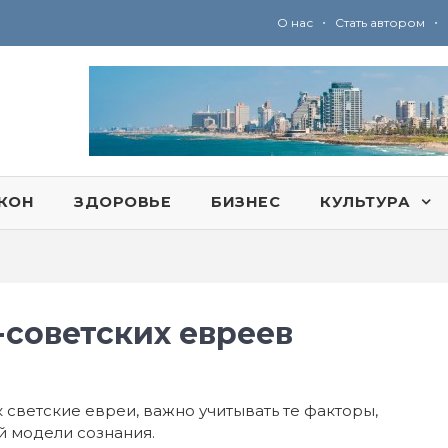
•
•
О нас
Стать автором
Ю
ридические услуги адвокатской коллегии «Эли Гервиц»: полное сопровождение на всех этапах
КОН
ЗДОРОВЬЕ
БИЗНЕС
КУЛЬТУРА
-советских евреев
 светские евреи, важно учитывать те факторы,
 модели сознания.