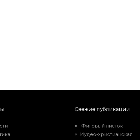
лы
Свежие публикации
сти
Фиговый листок
тика
Иудео-христианская