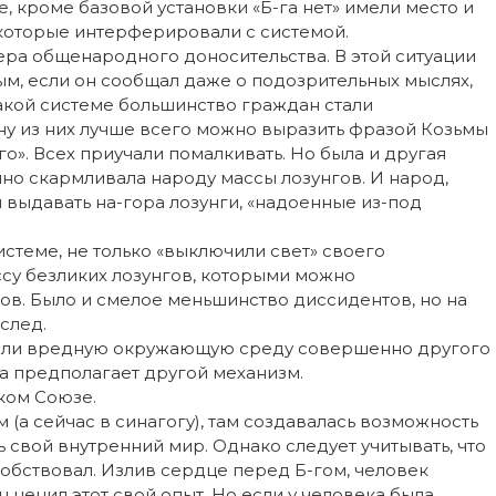
, кроме базовой установки «Б-га нет» имели место и
которые интерферировали с системой.
ера общенародного доносительства. В этой ситуации
м, если он сообщал даже о подозрительных мыслях,
акой системе большинство граждан стали
у из них лучше всего можно выразить фразой Козьмы
его». Всех приучали помалкивать. Но была и другая
о скармливала народу массы лозунгов. И народ,
я выдавать на-гора лозунги, «надоенные из-под
истеме, не только «выключили свет» своего
ассу безликих лозунгов, которыми можно
ов. Было и смелое меньшинство диссидентов, но на
след.
мели вредную окружающую среду совершенно другого
ра предполагает другой механизм.
ком Союзе.
 (а сейчас в синагогу), там создавалась возможность
ь свой внутренний мир. Однако следует учитывать, что
обствовал. Излив сердце перед Б-гом, человек
 ценил этот свой опыт. Но если у человека была