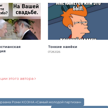
истианская
Тонкие намёки
ция
07.28.2026
ации этого автора
 Авраама Роми КОЭНА «Самый молодой партизан»