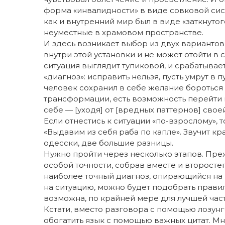
форма «инвалидности» в виде совковой сист
как и внутренний мир был в виде «заткнутог
неуместные в храмовом пространстве.
И здесь возникает выбор из двух вариантов
внутри этой установки и не может отойти в с
ситуация выглядит тупиковой, и срабатывае
«диагноз»: исправить нельзя, пусть умрут в 
человек сохранил в себе желание бороться з
трансформации, есть возможность перейти 
себе — [уходя] от [вредных паттернов] своей
Если отнестись к ситуации «по-взрослому»,
«Выдавим из себя раба по капле». Звучит кр
одесски, две большие разницы.
Нужно пройти через несколько этапов. Пре
особой точности, собрав вместе и второст
наиболее точный диагноз, опирающийся на 
на ситуацию, можно будет подобрать прави
возможна, по крайней мере для лучшей час
Кстати, вместо разговора с помощью лозун
обогатить язык с помощью важных цитат. Мн