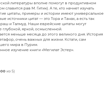
ческой литературы вполне помогут в продуктивном
славится рав М. Гитик). А те, кто начнет изучать
огие цитаты, примеры и истории имеют универсальное
ые источники цитат — это Тора и Танах, а есть так
аш и Талмуд. Наши еврейские цитаты могут
ее глубокой, яркой, осмысленной.
ется меньше месяца до этого великого дня. История
етафор, очень важных для жизни. Кстати, сам
ашего мира в Пурим.
инное изучение книги «Мегилат Эстер».
,00
из 5)