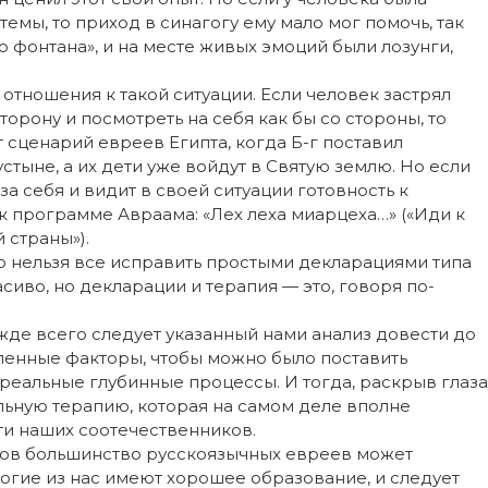
емы, то приход в синагогу ему мало мог помочь, так
о фонтана», и на месте живых эмоций были лозунги,
 отношения к такой ситуации. Если человек застрял
торону и посмотреть на себя как бы со стороны, то
т сценарий евреев Египта, когда Б-г поставил
пустыне, а их дети уже войдут в Святую землю. Но если
а себя и видит в своей ситуации готовность к
к программе Авраама: «Лех леха миарцеха…» («Иди к
 страны»).
 то нельзя все исправить простыми декларациями типа
асиво, но декларации и терапия — это, говоря по-
жде всего следует указанный нами анализ довести до
епенные факторы, чтобы можно было поставить
реальные глубинные процессы. И тогда, раскрыв глаза
льную терапию, которая на самом деле вполне
ти наших соотечественников.
гов большинство русскоязычных евреев может
огие из нас имеют хорошее образование, и следует