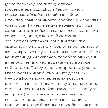
(дело происходило летом), а также —
госсекретарь США Джон Керри, тоже, к
несчастью, облюбовавший наши берега.
С тех пор, сами понимаете, проблем у Израиля не
убавилось. Я имею в виду не только полчища
саранчи, вторгшейся на наши поля и плантации
совсем недавно, с которой фермерам,
сельскохозяйственной авиации пришлось
сражаться не на шутку, чтобы эти прожорливые
жесткокрылые не уничтожили все урожаи. И не о
нашествии диких кабанов, перебегающих улицы
в неположенных местах даже у нас в Хайфе,
пойдет речь. Покруче есть вопросы, на уровне
классических «Как быть?» и «Что делать?».
Я — об африканских нелегалах, которые
многотысячными толпами атакуют наши города,
стены Кнессета и требуют (заметьте — требуют, а
не просят), чтобы им, искателям счастья,
незаконно пересекающим наши границы,
присвоили статус беженцев и вообще, как всех