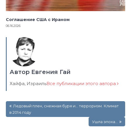
Соглашение США с Ираном
06.16.2026
Автор Евгения Гай
Хайфа, Израиль
Все публикации этого автора
Навигация
Ледовый плен, снежная буря и… терроризм. Климат
по
в 2014 году
записям
Ушла эпоха…