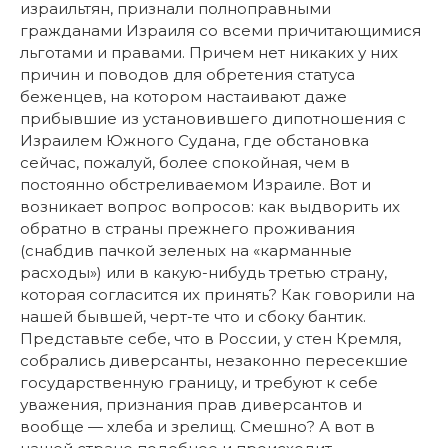
израильтян, признали полноправными
гражданами Израиля со всеми причитающимися
льготами и правами. Причем нет никаких у них
причин и поводов для обретения статуса
беженцев, на котором настаивают даже
прибывшие из установившего дипотношения с
Израилем Южного Судана, где обстановка
сейчас, пожалуй, более спокойная, чем в
постоянно обстреливаемом Израиле. Вот и
возникает вопрос вопросов: как выдворить их
обратно в страны прежнего проживания
(снабдив пачкой зеленых на «карманные
расходы») или в какую-нибудь третью страну,
которая согласится их принять? Как говорили на
нашей бывшей, черт-те что и сбоку бантик.
Представьте себе, что в России, у стен Кремля,
собрались диверсанты, незаконно пересекшие
государственную границу, и требуют к себе
уважения, признания прав диверсантов и
вообще — хлеба и зрелищ. Смешно? А вот в