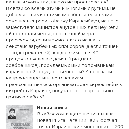
ваш альтруизм так далеко не простирается?
В связи со всеми этими и многими другими, не
добавляющими оптимизма обстоятельствами
осмелюсь спросить Фаину Киршенбаум, нашего
заместителя министра внутренних дел: неужели
ей представляется достаточной мера
пресечения, если можно так это назвать,
действия зарубежных спонсоров (а если точней
— подстрекателей), когда взимается 40
процентов налога с денег (тридцати
сребреников), посылаемых ими подрывникам
израильской государственности? А нельзя ли
напрочь запретить всем левакам-
правозащитничкам, организаторам «враждебных
вихрей» в Израиле, получать гонорар за свою
грязную работу?
Новая книга
В хайфском издательстве вышла
новая книга Евгении Гай «Горячая
точка. Израильские монологи» — 200