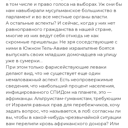
в том числе и право голоса на выборах. Уж они бы
нам навыбирали мусульманское большинство в
парламент и во все местные органы власти.
А остальные аспекты? И сейчас, когда у них нет
равноправного гражданства в нашей стране,
многие из них ведут себя отнюдь не как
скромные пришельцы. Не зря соседствующие с
ними в Южном Тель-Авиве израильтяне боятся
выпускать своих младших домочадцев на улицу
уже в сумерки…
При этом только фарисействующие леваки
делают вид, что не существует еще один
немаловажный аспект. Есть неопровержимые
сведения, что наибольший процент населения,
инфицированного СПИДом на планете, это —
африканцы. Альтруистам-гуманистам, требующим
от Израиля равных прав для перебежчиков, хочу
задать вопрос, что называется, в лоб: согласны ли
вы, чтобы в какой-нибудь чрезвычайной ситуации
вам перелили кровь африканского донора? Или