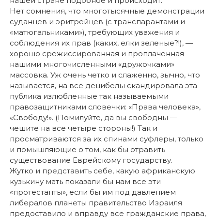
нашей стране подобное и происходит.
Нет сомнения, что многотысячные демонстрации
суданцев и эритрейцев (с транспарантами и
«матюгальниками»), требующих уважения и
соблюдения их прав (каких, елки зеленые?!), —
хорошо срежиссированная и проплаченная
нашими многочисленными «дружочками»
массовка. Уж очень четко и слаженно, зычно, что
называется, на все децибелы скандировала эта
публика излюбленные так называемыми
правозащитниками словечки: «Права человека»,
«Свободу!». (Помилуйте, да вы свободны —
чешите на все четыре стороны!) Так и
просматриваются за их спинами суфлеры, только
и помышляющие о том, как бы отравить
существование Еврейскому государству.
Жутко и представить себе, какую африканскую
кузькину мать показали бы нам все эти
«протестанты», если бы им под давлением
либералов планеты правительство Израиля
предоставило и вправду все гражданские права,