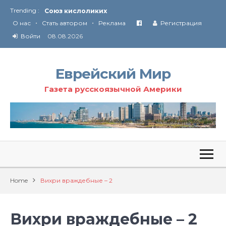
Trending :
Соглашение США с Ираном
•
•
Технология Революции в Иране
О нас
Стать автором
Реклама
Регистрация
Войти
08.08.2026
От Ирана до Ливана и Газы
Еврейский Мир
Газета русскоязычной Америки
Home
Вихри враждебные – 2
Вихри враждебные – 2