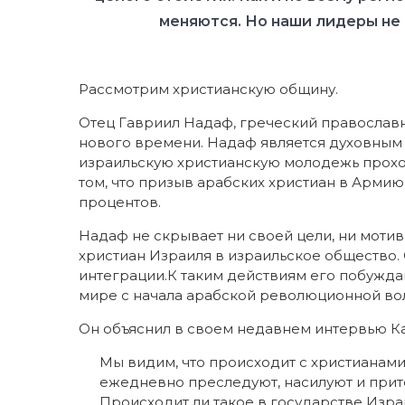
меняются. Но наши лидеры не
Рассмотрим христианскую общину.
Отец Гавриил Надаф, греческий православн
нового времени. Надаф является духовным
израильскую христианскую молодежь проход
том, что призыв арабских христиан в Арми
процентов.
Надаф не скрывает ни своей цели, ни мотив
христиан Израиля в израильское общество.
интеграции.К таким действиям его побужда
мире с начала арабской революционной вол
Он объяснил в своем недавнем интервью Ка
Мы видим, что происходит с христианами 
ежедневно преследуют, насилуют и прите
Происходит ли такое в государстве Израи