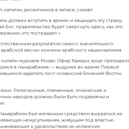
капитан десантников в запасе, сказал:
ль должен вступить в армию и защищать эту страну,
дай Бог, правительство будет свергнуто здесь, как это
ервыми, кто пострадает «.
 естественным результатом самого значительного
арабской весны: кончины арабского национализма.
в онлайн-журнале Mosaic Офир Хаиври, вице-президен
одился в панарабизме — выдумке во время Первой
ившихся наделить пост-османский Ближний Восток
язык. Религиозные, племенные, этнические и
чных народов должны были быть подавлены и
ю.
панарабизм был желанным средством вырваться из-
ваивающих немусульманам, живущим под властью
 выживающих к удовольствию их исламских