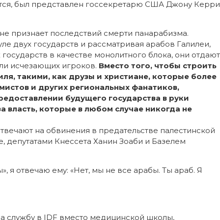
ается, был представлен госсекретарю США Джону Керри
 не признает последствий смерти панарабизма.
е двух государств и рассматривая арабов Галилеи,
государств в качестве монолитного блока, они отдают
или исчезающих игроков.
Вместо того, чтобы строить
ля, такими, как друзы и христиане, которые более
мистов и других региональных фанатиков,
предоставлении будущего государства в руки
а власть, которые в любом случае никогда не
твечают на обвинения в предательстве палестинской
е, депутатами Кнессета Ханин Зоаби и Базелем
, я отвечаю ему: «Нет, мы не все арабы. Ты араб. Я
а службу в IDF вместо медицинской школы,