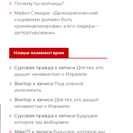
Почему ты молчишь?
Майкл Сэвидж: «Демократический
социализм должен быть
криминализирован, а его лидеры –
депортированы»
Новые комментарии
Суровая правда
к записи
Для тех, кто
дышит ненавистью к Израилю
Виктор
к записи
Под опекой
интеллекта
Виктор
к записи
Для тех, кто дышит
ненавистью к Израилю
Суровая правда
к записи
Будущее,
которое мы выбираем
Mike22
к записи
Будущее, которое мы