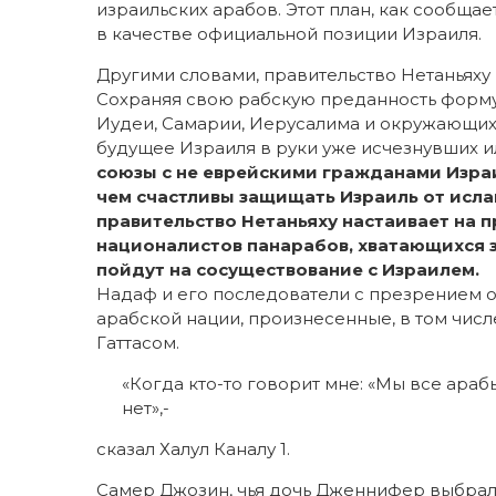
израильских арабов. Этот план, как сообщ
в качестве официальной позиции Израиля.
Другими словами, правительство Нетаньяху
Сохраняя свою рабскую преданность формул
Иудеи, Самарии, Иерусалима и окружающих 
будущее Израиля в руки уже исчезнувших 
союзы с не еврейскими гражданами Израи
чем счастливы защищать Израиль от исла
правительство Нетаньяху настаивает на 
националистов панарабов, хватающихся з
пойдут на сосуществование с Израилем.
Надаф и его последователи с презрением о
арабской нации, произнесенные, в том числ
Гаттасом.
«Когда кто-то говорит мне: «Мы все арабы»
нет»,-
сказал Халул Каналу 1.
Самер Джозин, чья дочь Дженнифер выбрал