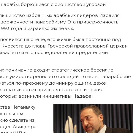
анарабы, борющиеся с сионистской угрозой.
ольшинство избранных арабских лидеров Израиля
иверженности панарабизму. Эта приверженность
993 года и израильских левых.
 появился на сцене, его жизнь была постоянно под
ов Кнессета до главы Греческой православной церкви
зывая его и его последователей предателями
 их понимание входит стратегическое бессилие
сть умиротворения его соседей. То есть, панарабские
маться по-прежнему доминирующими, даже
 отказываются признавать стратегические
которых возникли инициативы Надафа.
ства Нетаньяху,
оятельном
но сделать из
х дел Авигдора