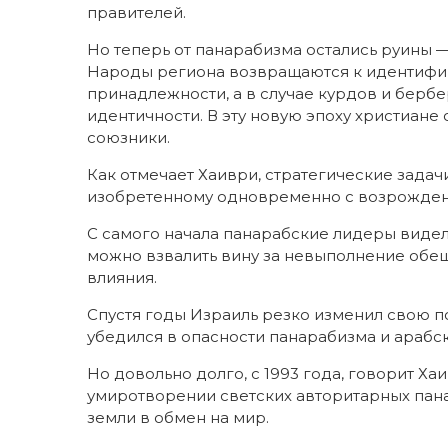
правителей.
Но теперь от панарабизма остались руины 
Народы региона возвращаются к идентифик
принадлежности, а в случае курдов и бербе
идентичности. В эту новую эпоху христиане
союзники.
Как отмечает Хаиври, стратегические задач
изобретенному одновременно с возрожден
С самого начала панарабские лидеры видел
можно взвалить вину за невыполнение обе
влияния.
Спустя годы Израиль резко изменил свою по
убедился в опасности панарабизма и арабс
Но довольно долго, с 1993 года, говорит Х
умиротворении светских авторитарных пан
земли в обмен на мир.