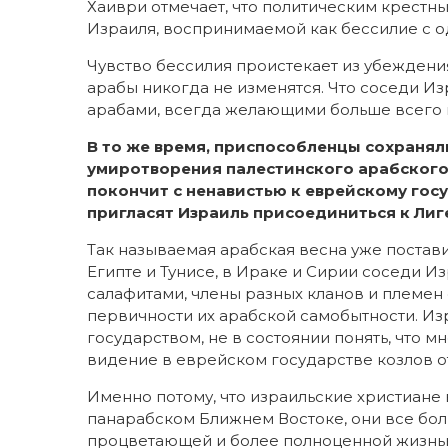
Хаиври отмечает, что политическим крестн
Израиля, воспринимаемой как бессилие с о
Чувство бессилия проистекает из убеждения
арабы никогда не изменятся. Что соседи Из
арабами, всегда желающими больше всего н
В то же время, приспособленцы сохраняли
умиротворения палестинского арабского
покончит с ненавистью к еврейскому госу
пригласят Израиль присоединиться к Лиг
Так называемая арабская весна уже постав
Египте и Тунисе, в Ираке и Сирии соседи И
салафитами, члены разных кланов и племен
первичности их арабской самобытности. И
государством, не в состоянии понять, что 
видение в еврейском государстве козлов о
Именно потому, что израильские христиане 
панарабском Ближнем Востоке, они все бол
процветающей и более полноценной жизнью