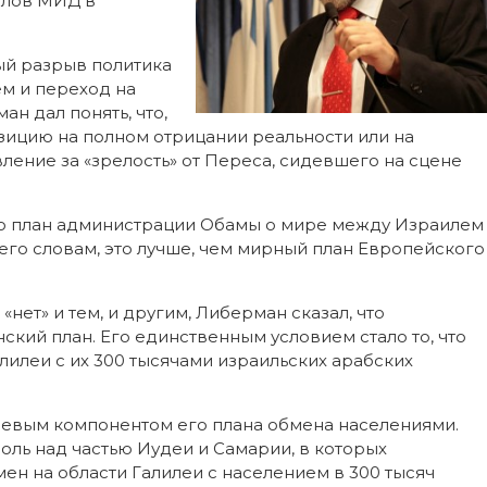
слов МИД в
ый разрыв политика
ем и переход на
н дал понять, что,
озицию на полном отрицании реальности или на
вление за «зрелость» от Переса, сидевшего на сцене
то план администрации Обамы о мире между Израилем
 его словам, это лучше, чем мирный план Европейского
нет» и тем, и другим, Либерман сказал, что
кий план. Его единственным условием стало то, что
лилеи с их 300 тысячами израильских арабских
чевым компонентом его плана обмена населениями.
роль над частью Иудеи и Самарии, в которых
ен на области Галилеи с населением в 300 тысяч