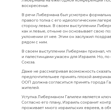
Либермана на ежегодной конференции по
воскресенье.
В речи Либермана был усмотрен формальн
правого толка с его идеологическим лагер
сторону левых. В своем выступлении Либерма
как и левые, отныне он основывает свою п
уклонении от нее. Этим он заслужил поздра
рядом с ним.
В своем выступлении Либерман признал, ч
и палестинцами ужасен для Израиля. Но, по
Союза.
Даже не рассматривая возможность сказать «
предпочтительнее принять плохой американс
ООП должна согласиться принять города Га
жителей.
Уступка Либерманом Галилеи является клю
Согласно его плану, Израиль сохранит конт
проживает много израильских евреев, в обм