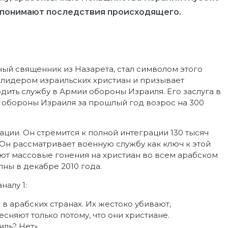
панарабизма
 понимают последствия происходящего.
ый священник из Назарета, стал символом этого
 лидером израильских христиан и призывает
ить службу в Армии обороны Израиля. Его заслуга в
ю обороны Израиля за прошлый год возрос на 300
ации. Он стремится к полной интеграции 130 тысяч
 Он рассматривает военную службу как ключ к этой
ют массовые гонения на христиан во всем арабском
ны в декабре 2010 года.
налу 1:
в арабских странах. Их жестоко убивают,
сняют только потому, что они христиане.
ль? Нет».