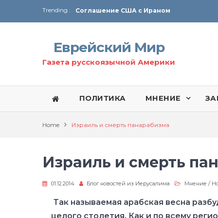
Trending :
Соглашение США с Ираном
Технология Революции в Иране
Еврейский Мир
От Ирана до Ливана и Газы
Газета русскоязычной Америки
ПОЛИТИКА
МНЕНИЕ
ЗА
Home
Израиль и смерть панарабизма
Израиль и смерть па
01.12.2014
Блог новостей из Иерусалима
Мнение
/
Н
Так называемая арабская весна разб
целого столетия. Как и по всему рег