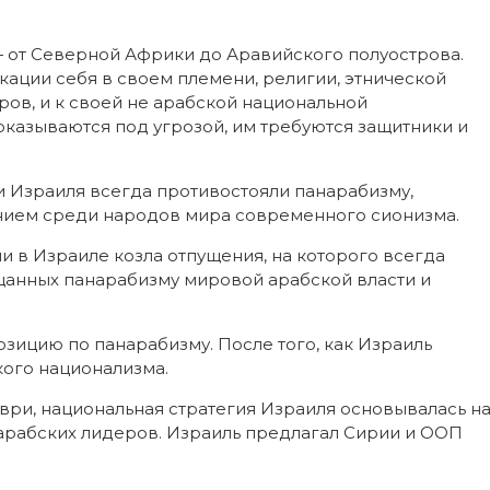
— от Северной Африки до Аравийского полуострова.
ации себя в своем племени, религии, этнической
ров, и к своей не арабской национальной
 оказываются под угрозой, им требуются защитники и
и Израиля всегда противостояли панарабизму,
ием среди народов мира современного сионизма.
и в Израиле козла отпущения, на которого всегда
щанных панарабизму мировой арабской власти и
зицию по панарабизму. После того, как Израиль
кого национализма.
аиври, национальная стратегия Израиля основывалась н
арабских лидеров. Израиль предлагал Сирии и ООП