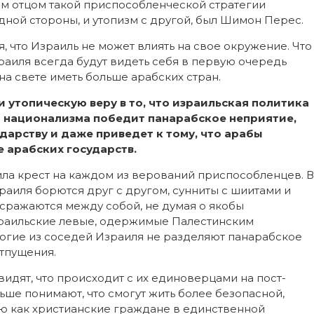
ым отцом такой приспособленческой стратегии
дной стороны, и утопизм с другой, был Шимон Перес.
, что Израиль не может влиять на свое окружение. Что
раиля всегда будут видеть себя в первую очередь
а свете иметь больше арабских стран.
 утопическую веру в то, что израильская политика
 национализма победит панарабское неприятие,
дарству и даже приведет к тому, что арабы
е арабских государств.
ила крест на каждом из верований приспособленцев. В
зраиля борются друг с другом, сунниты с шиитами и
 сражаются между собой, не думая о якобы
зраильские левые, одержимые Палестинским
многие из соседей Израиля не разделяют панарабское
тпущения.
видят, что происходит с их единоверцами на пост-
ьше понимают, что смогут жить более безопасной,
 как христианские граждане в единственной