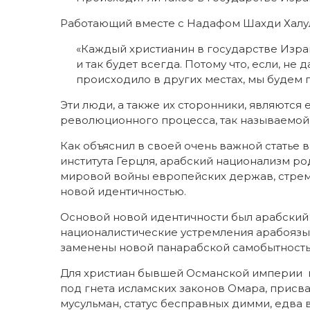
Работающий вместе с Надафом Шахди Халул, 
«Каждый христианин в государстве Израи
и так будет всегда. Потому что, если, не 
происходило в других местах, мы будем п
Эти люди, а также их сторонники, являются
революционного процесса, так называемой 
Как объяснил в своей очень важной статье 
института Герцля, арабский национализм р
мировой войны европейских держав, стрем
новой идентичностью.
Основой новой идентичности был арабский 
националистические устремления арабоязы
заменены новой панарабской самобытность
Для христиан бывшей Османской империи 
под гнета исламских законов Омара, прис
мусульман, статус бесправных димми, едва