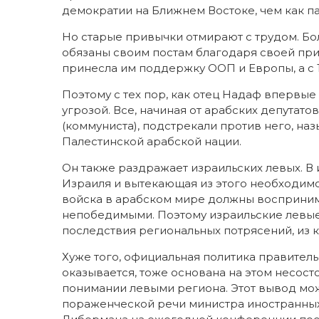
демократии на Ближнем Востоке, чем как п
Но старые привычки отмирают с трудом. Б
обязаны своим постам благодаря своей пр
принесла им поддержку ООП и Европы, а с 1
Поэтому с тех пор, как отец Надаф впервые
угрозой. Все, начиная от арабских депутат
(коммуниста), подстрекали против него, на
Палестинской арабской нации.
Он также раздражает израильских левых. В
Израиля и вытекающая из этого необходимо
войска в арабском мире должны восприни
непобедимыми. Поэтому израильские левые
последствия региональных потрясений, из 
Хуже того, официальная политика правитель
оказывается, тоже основана на этом несост
понимании левыми региона. Этот вывод мож
пораженческой речи министра иностранны