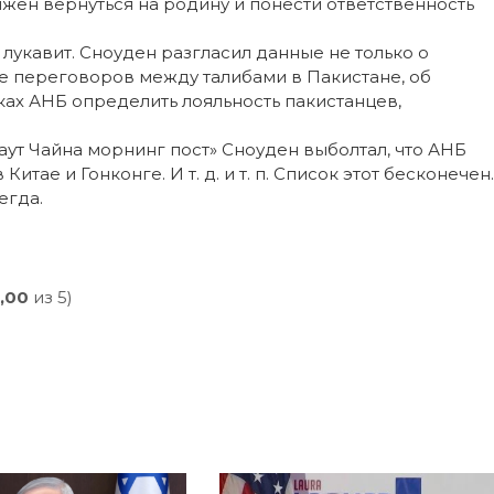
олжен вернуться на родину и понести ответственность
лукавит. Сноуден разгласил данные не только о
те переговоров между талибами в Пакистане, об
ках АНБ определить лояльность пакистанцев,
аут Чайна морнинг пост» Сноуден выболтал, что АНБ
тае и Гонконге. И т. д. и т. п. Список этот бесконечен.
егда.
,00
из 5)