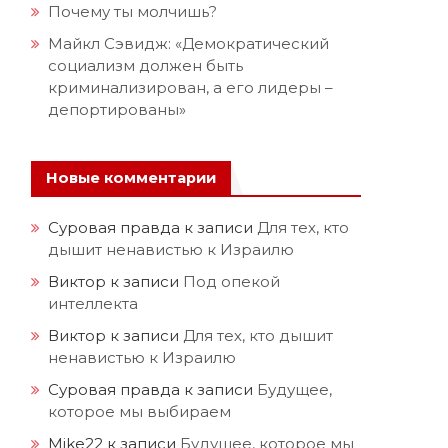
Почему ты молчишь?
Майкл Сэвидж: «Демократический
социализм должен быть
криминализирован, а его лидеры –
депортированы»
Новые комментарии
Суровая правда
к записи
Для тех, кто
дышит ненавистью к Израилю
Виктор
к записи
Под опекой
интеллекта
Виктор
к записи
Для тех, кто дышит
ненавистью к Израилю
Суровая правда
к записи
Будущее,
которое мы выбираем
Mike22
к записи
Будущее, которое мы