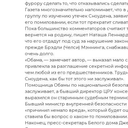
фурору сделать то, что отказывались сделать
Газета многозначительно напоминает, что 
группу по изучению утечек Сноудена, заяви
его помиловании, если тот прекратит слива
Пока большинство комментаторов считают 
вернется на родину, пишет Наташа Леннард 
что его отдадут под суд за нарушение зако
прежде Брэдли (Челси) Мэннинга, снабжавш
очень долго.
«Обама, — замечает автор, — выказал мало
привлекла за разглашение секретной инфо
чем любой из его предшественников. Трудн
Сноудена, как бы тот этого ни заслуживал».
Помощница Обамы по национальной безопасн
заслуживает, а бывший директор ЦРУ консер
выразился он старинным судебным термином
Бывший министр внутренней безопасности 
«причинил немало вреда», который будет ощ
ставила бы вопрос о каком-то помиловании.
Наконец, пресс-секретарь Белого дома Дже