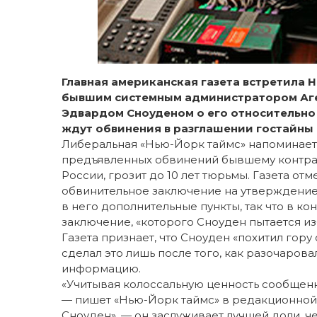
Главная американская газета встретила 
бывшим системным администратором Аге
Эдвардом Сноуденом о его относительно 
ждут обвинения в разглашении гостайны
Либеральная «Нью-Йорк таймс» напоминает в
предъявленных обвинений бывшему контра
России, грозит до 10 лет тюрьмы. Газета отм
обвинительное заключение на утверждение
в него дополнительные пункты, так что в к
заключение, «которого Сноуден пытается изб
Газета признает, что Сноуден «похитил гору
сделал это лишь после того, как разочарова
информацию.
«Учитывая колоссальную ценность сообщен
— пишет «Нью-Йорк таймс» в редакционной 
Сноуден», — он заслуживает лучшей доли, че