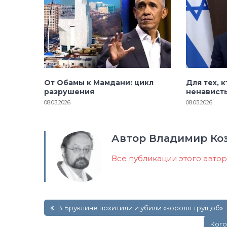
От Обамы к Мамдани: цикл
Для тех, 
разрушения
ненавист
08.03.2026
08.03.2026
Автор Владимир Ко
Все публикации этого авто
Навигация
В Бруклине похитили и убили «короля трущоб»
по
записям
Кого