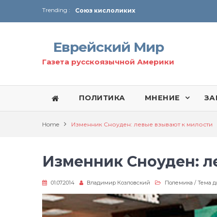
Trending :
Соглашение США с Ираном
Технология Революции в Иране
Еврейский Мир
От Ирана до Ливана и Газы
Газета русскоязычной Америки
ПОЛИТИКА
МНЕНИЕ
ЗА
Home
Изменник Сноуден: левые взывают к милости
Изменник Сноуден: л
01.07.2014
Владимир Козловский
Полемика
/
Тема д