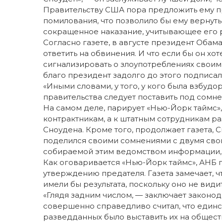
Правительству США пора предложить ему п
помилования, что позволило бы ему вернуть
сокращенное наказание, учитывающее его 
Согласно газете, в августе президент Обама
ответить на обвинения. И что если бы он хот
сигнализировать о злоупотреблениях своим 
благо президент задолго до этого подписал
«Иными словами, у того, у кого была взбудор
правительства следует поставить под сомн
На самом деле, парирует «Нью-Йорк таймс», 
контрактникам, а к штатным сотрудникам ра
Сноудена. Кроме того, продолжает газета, С
поделился своими сомнениями с двумя сво
собираемой этим ведомством информации, 
Как оговаривается «Нью-Йорк таймс», АНБ 
утверждению предателя. Газета замечает, ч
имели бы результата, поскольку оно не вид
«Глядя задним числом, — заключает законо
совершенно справедливо считал, что един
разведданных было выставить их на общес