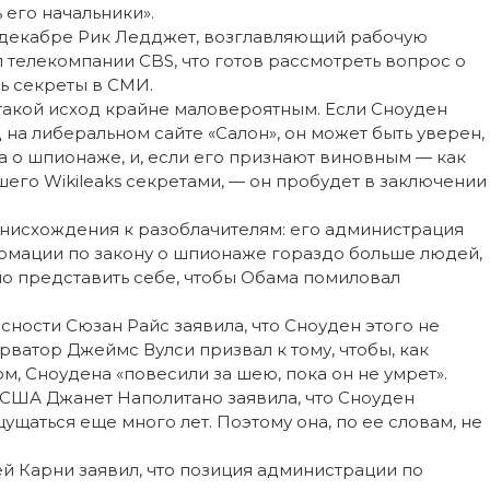
 его начальники».
в декабре Рик Ледджет, возглавляющий рабочую
л телекомпании CBS, что готов рассмотреть вопрос о
ть секреты в СМИ.
такой исход крайне маловероятным. Если Сноуден
на либеральном сайте «Салон», он может быть уверен,
на о шпионаже, и, если его признают виновным — как
его Wikileaks секретами, — он пробудет в заключении
 снисхождения к разоблачителям: его администрация
рмации по закону о шпионаже гораздо больше людей,
о представить себе, чтобы Обама помиловал
ости Сюзан Райс заявила, что Сноуден этого не
ватор Джеймс Вулси призвал к тому, чтобы, как
, Сноудена «повесили за шею, пока он не умрет».
США Джанет Наполитано заявила, что Сноуден
ущаться еще много лет. Поэтому она, по ее словам, не
й Карни заявил, что позиция администрации по