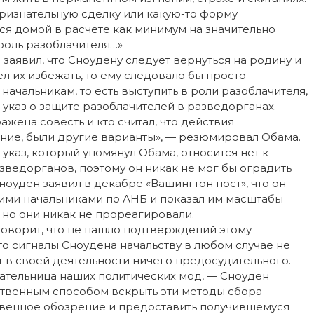
ризнательную сделку или какую-то форму
ся домой в расчете как минимум на значительно
роль разоблачителя…»
 заявил, что Сноудену следует вернуться на родину и
ел их избежать, то ему следовало бы просто
начальникам, то есть выступить в роли разоблачителя,
 указ о защите разоблачителей в разведорганах.
ажена совесть и кто считал, что действия
ение, были другие варианты», — резюмировал Обама.
указ, который упомянул Обама, относится нет к
зведорганов, поэтому он никак не мог бы оградить
ноуден заявил в декабре «Вашингтон пост», что он
ими начальниками по АНБ и показал им масштабы
но они никак не прореагировали.
говорит, что не нашло подтверждений этому
то сигналы Сноудена начальству в любом случае не
ит в своей деятельности ничего предосудительного.
дательница наших политических мод, — Сноуден
ственным способом вскрыть эти методы сбора
твенное обозрение и предоставить получившемуся