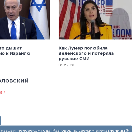
кто дышит
Как Лумер полюбила
ью к Израилю
Зеленского и потеряла
русские СМИ
08.03.2026
зловский
ра
 назовут человеком года. Разговор по свежим впечатлениям