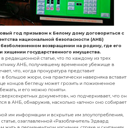
Новый год призывом к Белому дому договориться с
нтства национальной безопасности (АНБ)
безболезненном возвращении на родину, где его
 и хищении государственного имущества.
 редакционной статье, что по каждому из трех
ктнику АНБ, получившему временное убежище в
ечает, что, когда прокуратура представит
 в большое жюри, она практически наверняка вставит
онце концов беглецу может грозить и пожизненное
ежать, и его можно понять».
 сверхсекретных документов», но подчеркивает, что он
лся в АНБ, обнаружив, насколько «алчно» оно собирает
ной им информации и вскрытые им злоупотребления,
статье, озаглавленной «Разоблачитель Эдвард
м жить в перманентном изгнании, страхе и скитаниях.