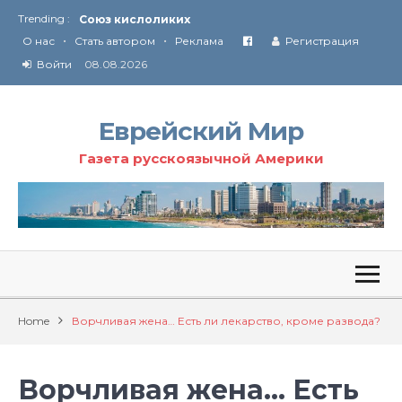
Trending :
Соглашение США с Ираном
•
•
Технология Революции в Иране
О нас
Стать автором
Реклама
Регистрация
Войти
08.08.2026
От Ирана до Ливана и Газы
Еврейский Мир
Газета русскоязычной Америки
Home
Ворчливая жена… Есть ли лекарство, кроме развода?
Ворчливая жена… Есть