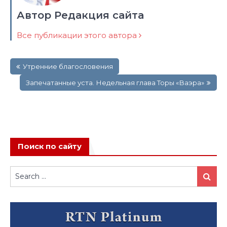
Автор Редакция сайта
Все публикации этого автора
Навигация
Утренние благословения
по
записям
Запечатанные уста. Недельная глава Торы «Ваэра»
Поиск по сайту
Search
Search
for: