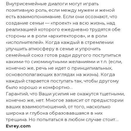
Внутрисемейные диалоги могут играть
позитивную роль, если между мужем и женой
есть взаимопонимание. Если они осознают, что
создание семьи — «проект» на всю жизнь, над
реализацией которого ежедневно трудятся обе
стороны и в роли «архитекторов», и в роли
«исполнителей». Когда каждый в стремлении
улучшить атмосферу в семье и упрочить
семейный союз готов ради другого поступиться
какими-то сиюминутными желаниями и т.п. (если,
конечно же, речь не идет о принципиальных,
основополагающих взглядах на жизнь). Когда
каждый старается поступать так, чтобы другому
было хорошо и комфортно…
Гарантий, что Ваши усилия не окажутся тщетными,
конечно же, нет. Многое зависит от предыстории
ваших взаимоотношений, от того, насколько
широка и глубока образовавшаяся в них
трещина. Но попытаться в любом случае стоит…
Evrey.com