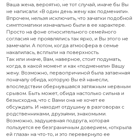
Ваша жена, вероятно, не тот случай, иначе бы Вы
не написали: «В один день жену как подменили».
Впрочем, нельзя исключить, что зачатки подобной
симптоматики изначально были в ее характере.
Просто на фоне относительного семейного
согласия не проявлялись так ярко, и Вы этого не
замечали. А потом, когда атмосфера в семье
накалилась, всплыли на поверхность.
Так или иначе, Вам, наверное, стоит подумать,
когда, в какой момент и как «подменили» Вашу
жену. Возможно, первопричиной была затаенная
поначалу обида, которую Вы ей нанесли,
впоследствии обернувшаяся затяжным нервным
срывом. Быть может, обида настолько сильна и
безысходна, что с Вами она не хочет ее
обсуждать. И находит отдушину в разговорах с
родственниками, друзьями, знакомыми.
Возможно, задушевная подруга, которая
пользуется ее безграничным доверием, «открыла
ей глаза» на что-то, и это перевернуло ее