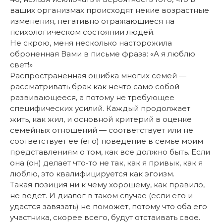
ваших организмах происходят некие возрастные
изменения, негативно отражающиеся на
психологическом состоянии людей.
Не скрою, меня несколько насторожила
оброненная Вами в письме фраза: «А я люблю
свет!»
Распространенная ошибка многих семей —
рассматривать брак как нечто само собой
развивающееся, а потому не требующее
специфических усилий. Каждый продолжает
жить, как жил, и основной критерий в оценке
семейных отношений — соответствует или не
соответствует ее (его) поведение в семье моим
представлениям о том, как все должно быть. Если
она (он) делает что-то не так, как я привык, как я
люблю, это квалифицируется как эгоизм.
Такая позиция ни к чему хорошему, как правило,
не ведет. И диалог в таком случае (если его и
удастся завязать) не поможет, потому что оба его
участника, скорее всего, будут отстаивать свое.