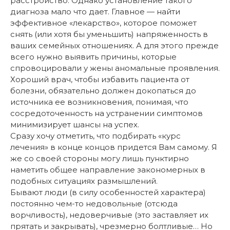
расстройство. Однако установление такого
диагноза мало что дает. Главное — найти
эффективное «лекарство», которое поможет
снять (или хотя бы уменьшить) напряженность в
ваших семейных отношениях. А для этого прежде
всего нужно выявить причины, которые
спровоцировали у жены аномальные проявления.
Хороший врач, чтобы избавить пациента от
болезни, обязательно должен докопаться до
источника ее возникновения, понимая, что
сосредоточенность на устранении симптомов
минимизирует шансы на успех.
Сразу хочу отметить, что подбирать «курс
лечения» в конце концов придется Вам самому. Я
же со своей стороны могу лишь пунктирно
наметить общее направление закономерных в
подобных ситуациях размышлений.
Бывают люди (в силу особенностей характера)
постоянно чем-то недовольные (отсюда
ворчливость), недоверчивые (это заставляет их
прятать и закрывать), чрезмерно болтливые… Но