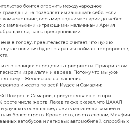
вительство боится огорчить международное
 граждан и не позволяет им защищать себя. Если
а камнеметание, весь мир поднимает крик до небес,
что с маленькими «играющими» мальчиками Армия
обращаются, как с преступниками.
нена в голову, правительство считает, что нужно
 случае полиция будет стараться поймать террористов,
ста.
 и его полиции определить приоритеты. Приоритетом
асности израильтян и евреев. Потому что мы уже
ьство тому – Женевское соглашение.
ерактов и жертв по всей Иудее и Самарии:
ней Шомрон в Самарии, присутствовавшего при
 росте числа жертв. Лахав также сказал, что ЦАХАЛ
и улучшать освещение, ловить метателей камней и
ть их более строго. Кроме того, по его словам, Минфин
ванных автобусов и легковых автомобилей, способных