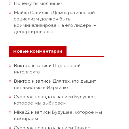
Почему ты молчишь?
Майкл Сэвидж: «Демократический
социализм должен быть
криминализирован, а его лидеры –
депортированы»
Новые комментарии
Виктор
к записи
Под опекой
интеллекта
Виктор
к записи
Для тех, кто дышит
ненавистью к Израилю
Суровая правда
к записи
Будущее,
которое мы выбираем
Mike22
к записи
Будущее, которое мы
выбираем
Суровая правда
к записи
Тонкие