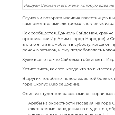
Рашуан Салман и его жена, которую едва не 
Случаями возврата насилия палестинцев к 
камнеметателями экстремально-левых израи
Как сообщается, Даниэль Сайдеман, крайне
организации Ир Амим (город Народов) и С
в окно его автомобиля в субботу, когда он
ранен в затылок, и ему потребовалось нало
Хуже всего то, что Сайдеман обвиняет… Изр
Хотите знать, как это, когда кто-то пытается
В других подобных новостях, зоной боевых 
горе Скопус (Хар хаЦофим).
Один из студентов рассказывает израильско
Арабы из окрестности Иссавия, на горе 
ежедневные нападения на студентов, о
университета, и на евреев в целом, […]