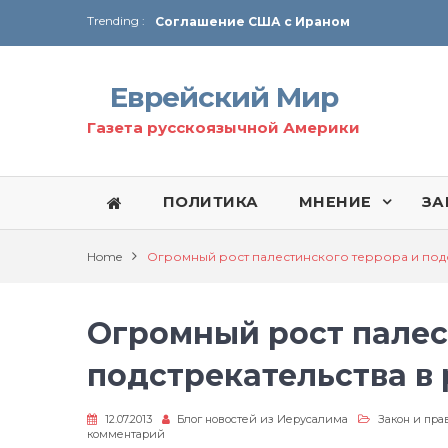
Trending :
Соглашение США с Ираном
Технология Революции в Иране
Еврейский Мир
От Ирана до Ливана и Газы
Газета русскоязычной Америки
ПОЛИТИКА
МНЕНИЕ
ЗА
Home
Огромный рост палестинского террора и под
Огромный рост палес
подстрекательства в
12.07.2013
Блог новостей из Иерусалима
Закон и пра
к
комментарий