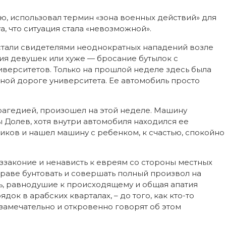
ю, использовал термин «зона военных действий» для
a, что ситуация стала «невозможной».
ы стали свидетелями неоднократных нападений возле
ия девушек или хуже — бросание бутылок с
верситетов. Только на прошлой неделе здесь была
ной дороге университета. Ее автомобиль просто
рагедией, произошел на этой неделе. Машину
Долев, хотя внутри автомобиля находился ее
иков и нашел машину с ребенком, к счастью, спокойно
еззаконие и ненависть к евреям со стороны местных
праве бунтовать и совершать полный произвол на
ь, равнодушие к происходящему и общая апатия
к в арабских кварталах, – до того, как кто-то
замечательно и откровенно говорят об этом