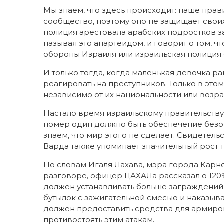
Мы знаем, что здесь происходит: наше пра
сообщество, поэтому оно не защищает своих
полиция арестовала арабских подростков з
называя это апартеидом, и говорит о том, 
обороны Израиля или израильская полиция 
И только тогда, когда маленькая девочка ра
реагировать на преступников. Только в этом
независимо от их национальности или возра
Настало время израильскому правительству
номер один должно быть обеспечение безоп
знаем, что мир этого не сделает. Свидетел
Варда также упоминает значительный рост т
По словам Игаля Лахава, мэра города Кар
разговоре, офицер ЦАХАЛа рассказал о 120%
должен устанавливать больше заграждений 
бутылок с зажигательной смесью и наказыва
должен предоставить средства для армиро
противостоять этим атакам.