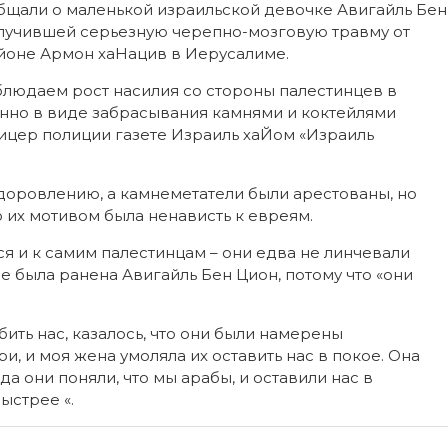
бщали о маленькой израильской девочке Авигайль Бен
олучившей серьезную черепно-мозговую травму от
йоне Армон хаНацив в Иерусалиме.
блюдаем рост насилия со стороны палестинцев в
енно в виде забрасывания камнями и коктейлями
фицер полиции газете Израиль хаЙом «Израиль
ыздоровлению, а камнеметатели были арестованы, но
о их мотивом была ненависть к евреям.
я и к самим палестинцам – они едва не линчевали
 была ранена Авигайль Бен Цион, ​​потому что «они
бить нас, казалось, что они были намерены
и, и моя жена умоляла их оставить нас в покое. Она
да они поняли, что мы арабы, и оставили нас в
ыстрее «.