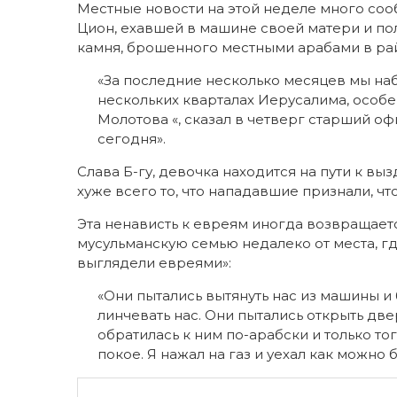
Местные новости на этой неделе много соо
Цион, ехавшей в машине своей матери и п
камня, брошенного местными арабами в ра
«За последние несколько месяцев мы на
нескольких кварталах Иерусалима, особ
Молотова «, сказал в четверг старший о
сегодня».
Слава Б-гу, девочка находится на пути к в
хуже всего то, что нападавшие признали, чт
Эта ненависть к евреям иногда возвращаетс
мусульманскую семью недалеко от места, где
выглядели евреями»:
«Они пытались вытянуть нас из машины и 
линчевать нас. Они пытались открыть двер
обратилась к ним по-арабски и только тог
покое. Я нажал на газ и уехал как можно б