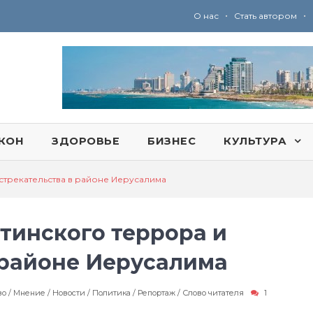
•
•
О нас
Стать автором
Ю
ридические услуги адвокатской коллегии «Эли Гервиц»: полное сопровождение на всех этапах
КОН
ЗДОРОВЬЕ
БИЗНЕС
КУЛЬТУРА
стрекательства в районе Иерусалима
тинского террора и
 районе Иерусалима
во
/
Мнение
/
Новости
/
Политика
/
Репортаж
/
Слово читателя
1