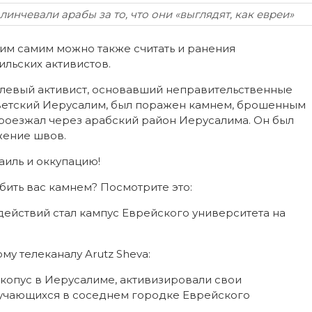
линчевали арабы за то, что они «выглядят, как евреи»
ним самим можно также считать и ранения
льских активистов.
 левый активист, основавший неправительственные
ветский Иерусалим, был поражен камнем, брошенным
 проезжал через арабский район Иерусалима. Он был
жение швов.
аиль и оккупацию!
 убить вас камнем? Посмотрите это:
действий стал кампус Еврейского университета на
му телеканалу Arutz Sheva:
Скопус в Иерусалиме, активизировали свои
бучающихся в соседнем городке Еврейского