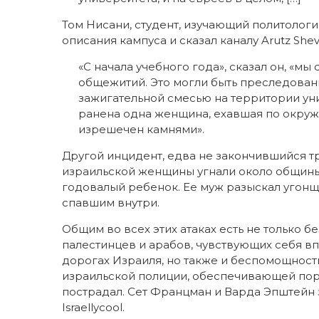
Том Нисани, студент, изучающий политологи
описания кампуса и сказал каналу Arutz Shev
«С начала учебного года», сказал он, «м
общежитий. Это могли быть преследован
зажигательной смесью на территории уни
ранена одна женщина, ехавшая по окруж
изрешечен камнями».
Другой инцидент, едва не закончившийся т
израильской женщины угнали около общины 
годовалый ребенок. Ее муж разыскал угонщ
спавшим внутри.
Общим во всех этих атаках есть не только б
палестинцев и арабов, чувствующих себя в
дорогах Израиля, но также и беспомощност
израильской полиции, обеспечивающей порядо
пострадал. Сет Францман и Варда Эпштейн 
Israellycool.