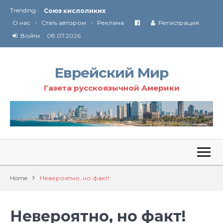
Trending :
Союз кислоликих
•
•
Соглашение США с Ираном
О нас
Стать автором
Реклама
Регистрация
Технология Революции в Иране
Войти
08.07.2026
Ю
ридические услуги адвокатской коллегии «Эли Гервиц»: полное сопровождение на всех этапах
От Ирана до Ливана и Газы
Еврейский Мир
Газета русскоязычной Америки
Home
Невероятно, но факт!
Невероятно, но факт!