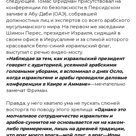
следующее. Томас Фридман присутствовал на
конференции по безопасности в Персидском
заливе в Абу-Даби (ОАЭ), собравшей
должностных лиц и экспертов со всего арабского
мусульманского мира. На первом же заседании
Шимон Перес, президент Израиля, сидящий в
своем офисе в Иерусалиме и за спиной которого
красовался бело-синий израильский флаг,
выступил с речью видео-мосту.
«Наблюдая за тем, как израильский президент
говорит с аудиторией, усеянной арабскими
головными уборами, я вспоминал о днях Осло,
когда израильтяне и арабы проводили деловые
конференции в Каире и Аммане»
—мечтательно
замечат Фриман.
Правда, у него хватило ума не пускать слюней
восторга по поводу этого зрелища:
«Однако это
молчаливое сотрудничество израильтян и
арабов-суннитов не основывается ни на каком-
либо примерении, лишь на древней традиции,
что враг моего врага—мой друг, а враг—Иран,