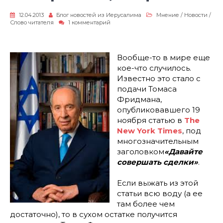
12.04.2013
Блог новостей из Иерусалима
Мнение
/
Новости
/
к
Слово читателя
1 комментарий
записи
Невероятно,
но
факт!
Вообще-то в мире еще
кое-что случилось.
Известно это стало с
подачи Томаса
Фридмана,
опубликовавшего 19
ноября статью в
The
New York Times
, под
многозначительным
заголовком
«Давайте
совершать сделки»
.
Если выжать из этой
статьи всю воду (а ее
там более чем
достаточно), то в сухом остатке получится