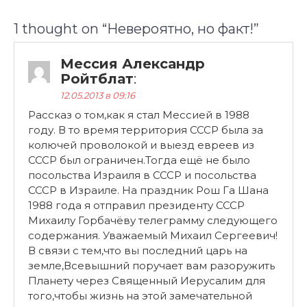
1 thought on “
Невероятно, но факт!
”
Мессия Александр
Ройтблат
:
12.05.2013 в 09:16
Рассказ о том,как я стал Мессией в 1988
году. В то время территория СССР была за
колючей проволокой и выезд евреев из
СССР был ограничен.Тогда ещё не было
посольства Израиля в СССР и посольства
СССР в Израиле. На праздник Рош Га Шана
1988 года я отправил президенту СССР
Михаилу Горбачёву телеграмму следующего
содержания. Уважаемый Михаил Сергеевич!
В связи с тем,что вы последний царь на
земле,Всевышний поручает вам разоружить
Планету через Священный Иерусалим для
того,чтобы жизнь на этой замечательной