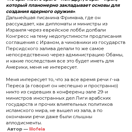
который планомерно закладывает основы для
создания ядерного оружия»
.
Дальнейшая писанина Фримана, где он
рассуждает, как дипломаты и министры из
Израиля через еврейское лобби долбали
Конгресс на тему недопустимости продписания
соглашения с Ираном, а чиновники из государств
Персидского залива делали то же самое
непосредственно через администрацию Обамы,
и какие последствия все это будет иметь для
Америки, меня не интересует.
Меня интересует то, что за все время речи г-на
Переса (а говорит он неспешно и пространно)
никто из сидевших в конференц-зале 29-и
министров иностранных дел Лиги арабских
государств и прочих влиятельных политиков
исламского мира, не вышел из зала, а по
окончании речи даже были слышны
аплодисменты.
Автор —
lilofeia