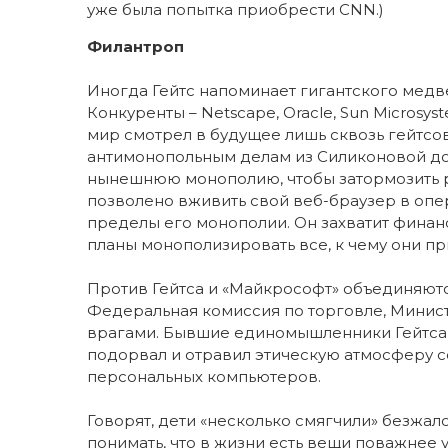
уже была попытка приобрести CNN.)
Филантроп
Иногда Гейтс напоминает гигантского медве
Конкуренты – Netscape, Oracle, Sun Microsys
мир смотрел в будущее лишь сквозь гейтсов
антимонопольным делам из Силиконовой дол
нынешнюю монополию, чтобы затормозить р
позволено вживить свой веб-браузер в опер
пределы его монополии. Он захватит финанс
планы монополизировать все, к чему они пр
Против Гейтса и «Майкрософт» объединяю
Федеральная комиссия по торговле, Минис
врагами. Бывшие единомышленники Гейтса о
подорвал и отравил этическую атмосферу с
персональных компьютеров.
Говорят, дети «несколько смягчили» безжал
понимать, что в жизни есть вещи поважнее 