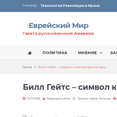
Trending :
Технология Революции в Иране
От Ирана до Ливана и Газы
Еврейский Мир
Газета русскоязычной Америки
ПОЛИТИКА
МНЕНИЕ
ЗА
Home
Билл Гейтс – символ компьютерной эры
Билл Гейтс – символ
02.17.2006
Редакция сайта
Бизнес Наука Техника