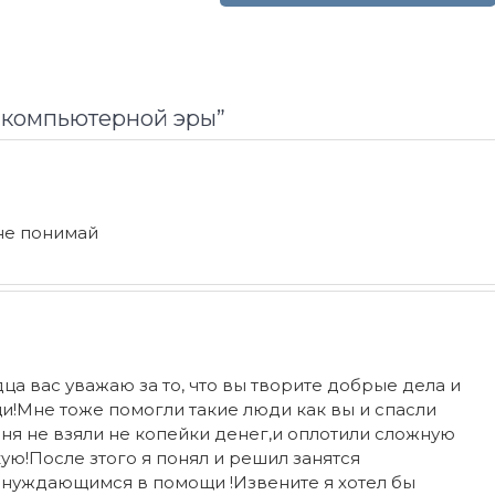
л компьютерной эры
”
 не понимай
дца вас уважаю за то, что вы творите добрые дела и
Мне тоже помогли такие люди как вы и спасли
меня не взяли не копейки денег,и оплотили сложную
ю!После зтого я понял и решил занятся
 нуждающимся в помощи !Извените я хотел бы