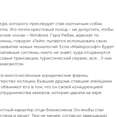
дя, которого преследует стая охотничьих собак.
tems. Это почти крестовый поход – не допустить, чтобы
ские «окна» – Windows. Гэри Ребак, адвокат по
ины, говорит: «Гейтс пытается использовать свою
азвитие новых технологий. Если «Майкрософт» будет
ативные системы, никто не знает, куда отодвинутся
овые трансакции, туристический сервис, все… У них
икасаются».
тся многочисленные юридические фирмы,
терство юстиции, бывшие друзья, ставшие злейшими
бвиняют его в том, что он своей конкуренцией
отрудничества хакеров, которая царила на заре
остный характер отца–бизнесмена. Он якобы стал
успеха и денег. Тем не менее, согласно завещанию