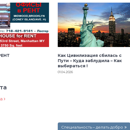
РЕНТ
Как Цивилизация сбилась с
Пути – Куда заблудила – Как
выбираться !
01.04.2026
та
ра
Специальность – делать добро