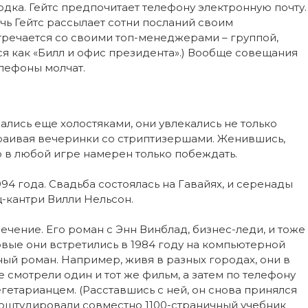
дка. Гейтс предпочитает телефону электронную почту.
очь Гейтс рассылает сотни посланий своим
стречается со своими топ-менеджерами – группой,
 как «Билл и офис президента».) Вообще совещания
елефоны молчат.
лись еще холостяками, они увлекались не только
страивая вечеринки со стриптизершами. Женившись,
то в любой игре намерен только побеждать.
94 года. Свадьба состоялась на Гавайях, и серенады
кантри Вилли Нельсон.
ечение. Его роман с Энн Винблад, бизнес-леди, и тоже
вые они встретились в 1984 году на компьютерной
ный роман. Например, живя в разных городах, они в
е смотрели один и тот же фильм, а затем по телефону
егетарианцем. (Расставшись с ней, он снова принялся
проштудировали совместно 1100-страничный учебник