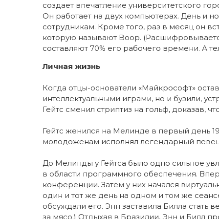
создает впечатление университетского горо
Он работает на двух компьютерах. День и н
сотрудникам. Кроме того, раз в месяц он в
которую называют Boop. (Расшифровывается
составляют 70% его рабочего времени. А т
Личная жизнь
Когда отцы-основатели «Майкрософт» остава
интеллектуальными играми, но и бузили, у
Гейтс сменил стриптиз на гольф, доказав, ч
Гейтс женился на Мелинде в первый день 19
молодоженам исполнял легендарный певец-
До Мелинды у Гейтса было одно сильное увл
в области программного обеспечения. Впер
конференции. Затем у них начался виртуаль
один и тот же день на одном и том же сеанс
обсуждали его. Энн заставила Билла стать в
за мясо.) Отдыхая в Бразилии, Энн и Билл 