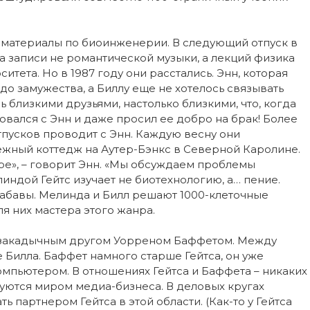
е материалы по биоинженерии. В следующий отпуск в
 записи не романтической музыки, а лекций физика
тета. Но в 1987 году они расстались. Энн, которая
 до замужества, а Биллу еще не хотелось связывать
ь близкими друзьями, настолько близкими, что, когда
овался с Энн и даже просил ее добро на брак! Более
отпусков проводит с Энн. Каждую весну они
ежный коттедж на Аутер-Бэнкс в Северной Каролине.
е», – говорит Энн. «Мы обсуждаем проблемы
елиндой Гейтс изучает не биотехнологию, а… пение.
забавы. Мелинда и Билл решают 1000-клеточные
я них мастера этого жанра.
м закадычным другом Уорреном Баффетом. Между
е Билла. Баффет намного старше Гейтса, он уже
мпьютером. В отношениях Гейтса и Баффета – никаких
суются миром медиа-бизнеса. В деловых кругах
ь партнером Гейтса в этой области. (Как-то у Гейтса