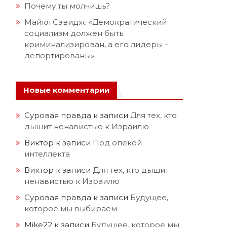
Почему ты молчишь?
Майкл Сэвидж: «Демократический
социализм должен быть
криминализирован, а его лидеры –
депортированы»
Новые комментарии
Суровая правда
к записи
Для тех, кто
дышит ненавистью к Израилю
Виктор
к записи
Под опекой
интеллекта
Виктор
к записи
Для тех, кто дышит
ненавистью к Израилю
Суровая правда
к записи
Будущее,
которое мы выбираем
Mike22
к записи
Будущее, которое мы