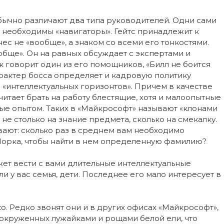
символ
компьютерной
эры
ычно различают два типа руководителей. Одни сами
 необходимы «навигаторы». Гейтс принадлежит к
нес не «вообще», а знаком со всеми его тонкостями.
обще». Он на равных обсуждает с экспертами и
 говорит один из его помощников, «Билл не боится
арактер босса определяет и кадровую политику
и «интеллектуальных горизонтов». Причем в качестве
читает брать на работу блестящие, хотя и малоопытные
ые опытом. Таких в «Майкрософт» называют «клонами
не столько на знание предмета, сколько на смекалку.
ают: сколько раз в среднем вам необходимо
орка, чтобы найти в нем определенную фамилию?
жет вести с вами длительные интеллектуальные
ли у вас семья, дети. Последнее его мало интересует в
о. Редко звонят они и в других офисах «Майкрософт»,
 окруженных лужайками и рощами белой ели, что