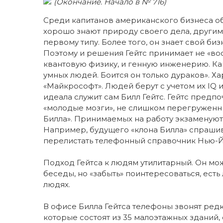
(Окончание. Начало в № 716)
Среди капитанов американского бизнеса об
хорошо знают природу своего дела, другим
первому типу. Более того, он знает свой биз
Поэтому и решения Гейтс принимает не «во
квантовую физику, и генную инженерию. Как
умных людей. Боится он только дураков». Х
«Майкрософт». Людей берут с учетом их IQ 
идеала служит сам Билл Гейтс. Гейтс предпо
«молодые мозги», не слишком перегруженн
Билла». Принимаемых на работу экзаменуют 
Например, будущего «клона Билла» спрашив
перелистать телефонный справочник Нью-Й
Подход Гейтса к людям утилитарный. Он мо
беседы, но «забыть» поинтересоваться, есть 
людях.
В офисе Билла Гейтса телефоны звонят редк
которые состоят из 35 малоэтажных зданий,