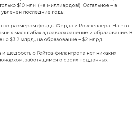
только $10 млн. (не миллиардов!). Остальное – в
 увлечен последние годы.
ел по размерам фонды Форда и Рокфеллера. На его
альных масштабах здравоохранение и образование. В
о $3.2 млрд., на образование – $2 млрд.
 и щедростью Гейтса-филантропа нет никаких
онархом, заботящимся о своих подданных.