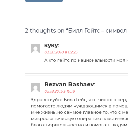
записям
2 thoughts on “
Билл Гейтс – симво
куку
:
03.20.2010 в 02:25
А кто гейтс по национальности моя
Rezvan Bashaev
:
05.18.2015 в 19:18
Здравствуйте Билл Гейц .я от чистого сер
помогаете людям нуждающимся в помощи!
мне жизнь ,но саммое главное то, что с 
микроскапическую операцию пластическу
благотворительностью и помогать людям