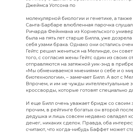
Джеймса Уотсона по
молекулярной биологии и генетике, а такж
Санта-Барбаре влюбленная парочка слушала
Ричарда Фейнмана из Корнельского универси
была на пять лет старше Билла, уже дозрела
себя узами брака. Однако они остались очен
Гейтс решил жениться на Мелинде, он совет
того, с согласия жены Гейтс один из своих 
отправляются на затяжной уик-энд в прибр
«Мы обмениваемся мнениями о себе и о мир
биотехнологии», – замечает Билл. А вот с М
Впрочем, и им не чужды интеллектуальные 
кроссворды, которые готовят специально дл
И еще Билл очень уважает бридж со свои
прочим, в рейтинге богатых он второй посл
дедушка и лишь совсем недавно овладел ко
денег, никаких сделок. Правда, оба интере
считают, что когда-нибудь Баффет может стат