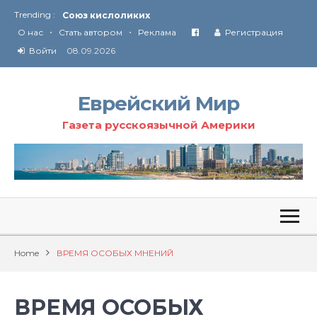
Trending :
Соглашение США с Ираном
•
•
Технология Революции в Иране
О нас
Стать автором
Реклама
Регистрация
Войти
08.09.2026
От Ирана до Ливана и Газы
Еврейский Мир
Газета русскоязычной Америки
Home
ВРЕМЯ ОСОБЫХ МНЕНИЙ
ВРЕМЯ ОСОБЫХ