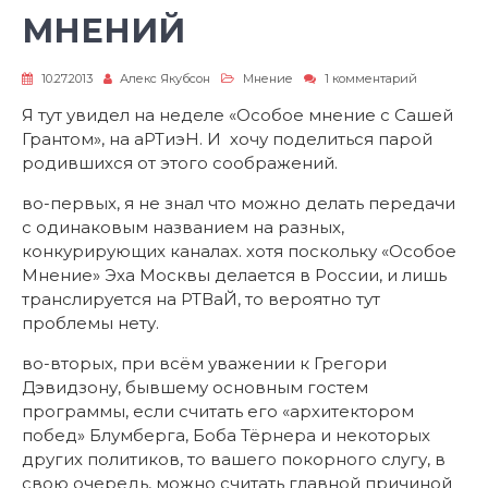
МНЕНИЙ
к
10.27.2013
Алекс Якубсон
Мнение
1 комментарий
записи
ВРЕМЯ
Я тут увидел на неделе «Особое мнение с Сашей
ОСОБЫХ
Грантом», на аРТиэН. И хочу поделиться парой
МНЕНИЙ
родившихся от этого соображений.
во-первых, я не знал что можно делать передачи
с одинаковым названием на разных,
конкурирующих каналах. хотя поскольку «Особое
Мнение» Эха Москвы делается в России, и лишь
транслируется на РТВаЙ, то вероятно тут
проблемы нету.
во-вторых, при всём уважении к Грегори
Дэвидзону, бывшему основным гостем
программы, если считать его «архитектором
побед» Блумберга, Боба Тёрнера и некоторых
других политиков, то вашего покорного слугу, в
свою очередь, можно считать главной причиной