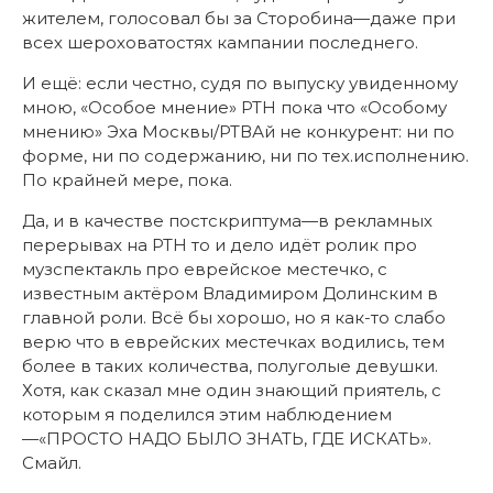
жителем, голосовал бы за Сторобина—даже при
всех шероховатостях кампании последнего.
И ещё: если честно, судя по выпуску увиденному
мною, «Особое мнение» РТН пока что «Особому
мнению» Эха Москвы/РТВАй не конкурент: ни по
форме, ни по содержанию, ни по тех.исполнению.
По крайней мере, пока.
Да, и в качестве постскриптума—в рекламных
перерывах на РТН то и дело идёт ролик про
музспектакль про еврейское местечко, с
известным актёром Владимиром Долинским в
главной роли. Всё бы хорошо, но я как-то слабо
верю что в еврейских местечках водились, тем
более в таких количества, полуголые девушки.
Хотя, как сказал мне один знающий приятель, с
которым я поделился этим наблюдением
—«ПРОСТО НАДО БЫЛО ЗНАТЬ, ГДЕ ИСКАТЬ».
Смайл.