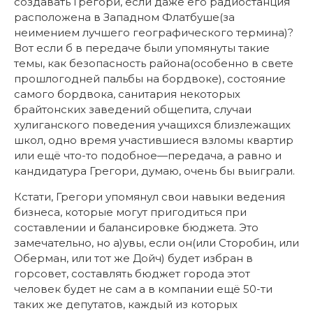
создавать Грегори, если даже его радиостанция
расположена в Западном Флатбуше(за
неимением лучшего географического термина)?
Вот если б в передаче были упомянуты такие
темы, как безопасность района(особенно в свете
прошлогодней пальбы на бордвоке), состояние
самого бордвока, санитария некоторых
брайтонских заведений общепита, случаи
хулиганского поведения учащихся близлежащих
школ, одно время участившиеся взломы квартир
или ещё что-то подобное—передача, а равно и
кандидатура Грегори, думаю, очень бы выиграли.
Кстати, Грегори упомянул свои навыки ведения
бизнеса, которые могут пригодиться при
составлении и балансировке бюджета. Это
замечательно, но а)увы, если он(или Сторобин, или
Оберман, или тот же Дойч) будет избран в
горсовет, составлять бюджет города этот
человек будет не сам а в компании ещё 50-ти
таких же депутатов, каждый из которых