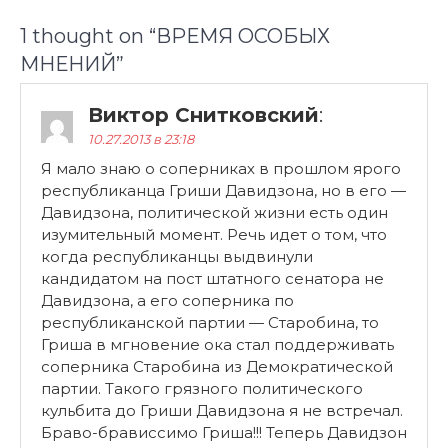
1 thought on “
ВРЕМЯ ОСОБЫХ
МНЕНИЙ
”
Виктор Снитковский
:
10.27.2013 в 23:18
Я мало знаю о соперниках в прошлом ярого
республиканца Гриши Давидзона, но в его —
Давидзона, политической жизни есть один
изумительный момент. Речь идет о том, что
когда республиканцы выдвинули
кандидатом на пост штатного сенатора не
Давидзона, а его соперника по
республиканской партии — Старобина, то
Гриша в мгновение ока стал поддерживать
соперника Старобина из Демократической
партии. Такого грязного политического
кульбита до Гриши Давидзона я не встречал.
Браво-брависсимо Гриша!!! Теперь Давидзон