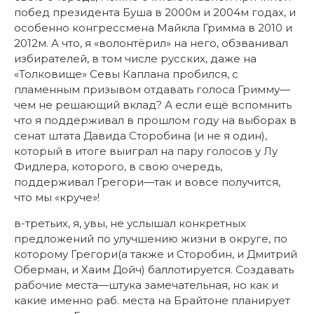
побед президента Буша в 2000м и 2004м годах, и
особенно конгрессмена Майкла Гримма в 2010 и
2012м. А что, я «волонтёрил» на него, обзванивал
избирателей, в том числе русских, даже на
«Толковище» Севы Каплана пробился, с
пламенным призывом отдавать голоса Гримму—
чем не решающий вклад? А если ещё вспомнить
что я поддерживал в прошлом году на выборах в
сенат штата Давида Сторобина (и не я один),
который в итоге выиграл на пару голосов у Лу
Фидлера, которого, в свою очередь,
поддерживал Грегори—так и вовсе получится,
что мы «круче»!
в-третьих, я, увы, не услышал конкретных
предложений по улучшению жизни в округе, по
которому Грегори(а также и Сторобин, и Дмитрий
Оберман, и Хаим Дойч) баллотируется. Создавать
рабочие места—штука замечательная, но как и
какие именно раб. места на Брайтоне планирует