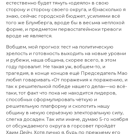
естественно будет тянуть «одеяло» в свою
сторону и сторону своего округа, и б)насколько я
знаю, сейчас городской бюджет, усилиями всё
того же Блумберга, вроде бы в весьма неплохой
форме, и предметом первостатейноки тревоги
вроде не является.
Вобщем, мой прогноз: тест на политическую
зрелость и готовность выходить на новые уровни
и рубежи, наша община, скорее всего, в этом
году провалит. Не такая уж, вобшем-то, и
трагедия, в конце концов ещё Председатель Мао
любил говаривать «От поражения к поражению, и
так к решительной победе нашего дела»—но всё-
таки, тот факт что пока не находится лидеров,
способных сформулировать чёткую и
решительную платформу и сколотить нашу
общину в некую серьёзную электоральную силу,
слегка досаден. Так или иначе, думаю 5-го ноября
от обсуждаемого округа в горсовет пройдёт
Хаим Дейч. Хотя лично я, будь по прежнему его