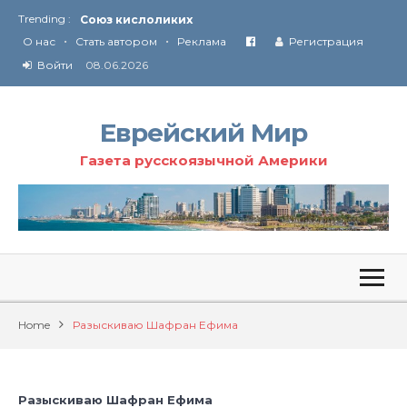
Союз кислоликих
Trending :
Соглашение США с Ираном
•
•
О нас
Стать автором
Реклама
Регистрация
Технология Революции в Иране
Войти
08.06.2026
От Ирана до Ливана и Газы
Еврейский Мир
Газета русскоязычной Америки
Home
Разыскиваю Шафран Ефима
Разыскиваю Шафран Ефима