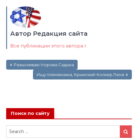
Автор Редакция сайта
Все публикации этого автора
Навигация
Разыскиваю Норова Садыка
по
записям
Ищу племянника, Крымский-Колкер Леня
Поиск по сайту
Search
Search
for: