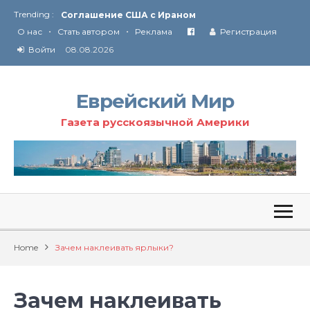
Trending :
Соглашение США с Ираном
•
•
Технология Революции в Иране
О нас
Стать автором
Реклама
Регистрация
Войти
08.08.2026
От Ирана до Ливана и Газы
Еврейский Мир
Газета русскоязычной Америки
Home
Зачем наклеивать ярлыки?
Зачем наклеивать