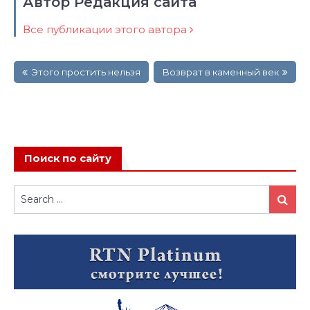
Автор Редакция сайта
Все публикации этого автора
Навигация
Этого простить нельзя
Возврат в каменный век
по
записям
Поиск по сайту
Search
Search
for: