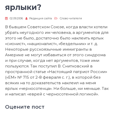
ярлыки?
02.09.2006
Редакция сайта
Слово читателя
В бывшем Советском Союзе, когда власти хотели
убрать неугодного им человека, а аргументов для
этого не было, достаточно было наклеить ярлык
«сионист», «националист», «бездельник» и т. д.
Некоторые русскоязычные иммигранты в
Америке не могут избавиться от этого синдрома
и при случае, когда нет аргументов, тоже ими
пользуются. Так поступил В. Снитковский в
пространной статье «Настоящий патриот России»
(«ЕМ» № 715 от 2-8 февраля с. г.), в которой без
всяких на то доказательств наклеил на меня
ярлык «черносотенца». Ни больше, ни меньше. Так
и написал: «еврей с черносотенной логикой».
Оцените пост