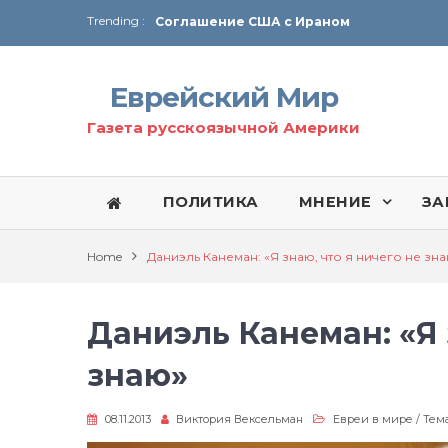
Trending :
Соглашение США с Ираном
Технология Революции в Иране
Еврейский Мир
От Ирана до Ливана и Газы
Газета русскоязычной Америки
ПОЛИТИКА
МНЕНИЕ
ЗА
Home
Даниэль Канеман: «Я знаю, что я ничего не зн
Даниэль Канеман: «Я 
знаю»
08.11.2013
Виктория Вексельман
Евреи в мире
/
Тем