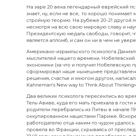
На заре 20 века легендарный еврейский пс
знает, ну, если не все, то хорошо понимае
стройную теорию. На рубеже 20-21 другой 
несмотря на всю свою мировую славу и на
Президентскую медаль свободы, говорит, 
является апломб, и сам он ни в чем не увере
Американо-израильского психолога Даниэл
мыслителей нашего времени. Нобелевский 
экономики (за что и получил Нобелевскую 
сформировал наше нынешнее представление
решения, счастье и многом другом, написала 
Kahneman’s New way to Think About Thinking»
Два великих психолога пересеклись во врем
Тель-Авиве, куда его мать приехала в гости
родители перебрались из Литвы в начале 19
оккупированном нацистами Париже. Вскоре 
работодателю отца каким-то чудом удалось 
провела во Франции, скрываясь от преследо