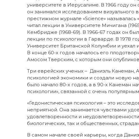
университете в Иерусалиме. В 1966 году он
он занимался исследованием визуального в
престижном журнале «Science» называлась «
читал лекции в Университете Мичигана (1965
Кембридже (1968-69). В 1966-67 годах он б
лекции по психологии в Гарварде. В 1978 г
Университет Британской Колумбии и уехал и
В конце 60-х годов началось его плодотвор
Амосом Тверским, с которым они опубликов
Три еврейских ученых – Даниэль Канеман, А
психологией экономики и создали новую на
было начало 80-х годов, а в 90-х Канеман 
психологии», связанной с очень популярны
«Гедонистическая психология – это исследов
неприятной. Она занимается чувствами удово
удовлетворенности и неудовлетворенности, 
биологических, так и общественных, страдан
В самом начале своей карьеры, когда Дани