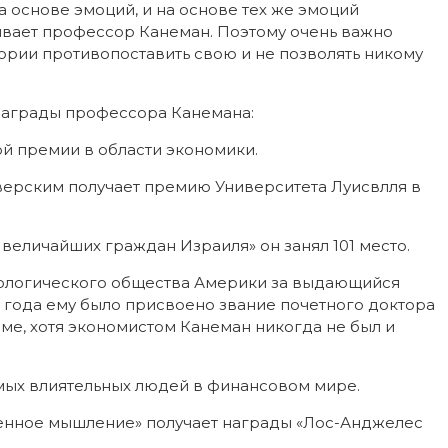
 основе эмоций, и на основе тех же эмоций
вает профессор Канеман. Поэтому очень важно
тории противопоставить свою и не позволять никому
 награды профессора Канемана:
ой премии в области экономики.
верским получает премию Университета Луисвлля в
 величайших граждан Израиля» он занял 101 место.
ихологического общества Америки за выдающийся
9 года ему было присвоено звание почетного доктора
ме, хотя экономистом Канеман никогда не был и
самых влиятельных людей в финансовом мире.
дленное мышление» получает награды «Лос-Анджелес