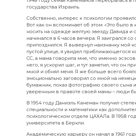
1948 году семья Канеманов перебралась в 
государства Израиль.
Собственно, интерес к психологии проявилс
Вот как он вспоминает об этом: «Это было в
носить на одежде желтую звезду Давида и 
начинался в 6 часов вечера. Я заигрался с
припозднился. Я вывернул наизнанку мой к
пустой улице, я увидел приближающегося к
СС, а мама говорила мне, что именно эсэсо
него, я ускорил шаг, и тут заметил, что он 
мной и обнял меня. Я же больше всего боял
эмоционально заговорил со мной на немецк
бумажник, показ фотографию своего сына и
уверенным в правоте своей мамы – люди б
В 1954 году Даниэль Канеман получил степе
специальности и математики как дополнител
психологическом отделе ЦАХАЛа. В 1958 го
университета в Беркли.
Академическую карьеру он начал в 1961 год