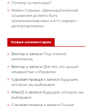
Почему ты молчишь?
Майкл Сэвидж: «Демократический
социализм должен быть
криминализирован, а его лидеры –
депортированы»
Новые комментарии
Виктор
к записи
Под опекой
интеллекта
Виктор
к записи
Для тех, кто дышит
ненавистью к Израилю
Суровая правда
к записи
Будущее,
которое мы выбираем
Mike22
к записи
Будущее, которое мы
выбираем
Суровая правда
к записи
Тонкие