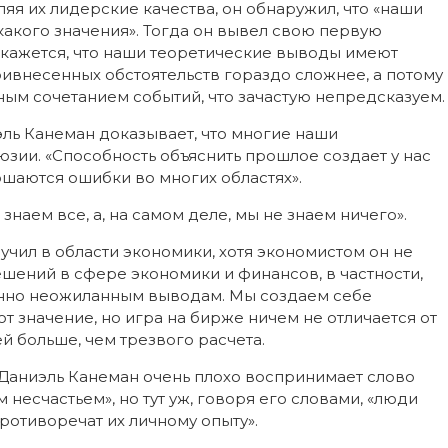
яя их лидерские качества, он обнаружил, что «наши
акого значения». Тогда он вывел свою первую
о кажется, что наши теоретические выводы имеют
ривнесенных обстоятельств гораздо сложнее, а потому
ным сочетанием событий, что зачастую непредсказуем.
эль Канеман доказывает, что многие наши
юзии. «Способность объяснить прошлое создает у нас
ршаются ошибки во многих областях».
наем все, а, на самом деле, мы не знаем ничего».
ил в области экономики, хотя экономистом он не
ешений в сфере экономики и финансов, в частности,
шенно неожиланным выводам. Мы создаем себе
 значение, но игра на бирже ничем не отличается от
й больше, чем трезвого расчета.
Даниэль Канеман очень плохо воспринимает слово
 несчастьем», но тут уж, говоря его словами, «люди
ротиворечат их личному опыту».