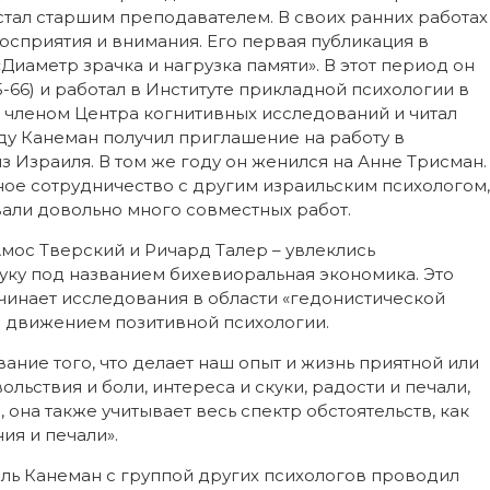
 стал старшим преподавателем. В своих ранних работах
осприятия и внимания. Его первая публикация в
Диаметр зрачка и нагрузка памяти». В этот период он
-66) и работал в Институте прикладной психологии в
ыл членом Центра когнитивных исследований и читал
оду Канеман получил приглашение на работу в
з Израиля. В том же году он женился на Анне Трисман.
ное сотрудничество с другим израильским психологом,
али довольно много совместных работ.
мос Тверский и Ричард Талер – увлеклись
уку под названием бихевиоральная экономика. Это
начинает исследования в области «гедонистической
м движением позитивной психологии.
ание того, что делает наш опыт и жизнь приятной или
льствия и боли, интереса и скуки, радости и печали,
она также учитывает весь спектр обстоятельств, как
ия и печали».
эль Канеман с группой других психологов проводил