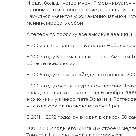
И еще, большинство мнений формируется на
принимаются особо важные решения, указы
научиться чьей-то чужой эмоциональной ис
манипулировать собой.
А теперь по порядку все высокие звания и
В 2002 он становится лауреатом Нобелевск
В 2003 году Канеман совместно с Амосом Т
области психологии.
В 2005 году в списке «Йедиот Ахронот» «200
В 2007 году он стал лауреатом премии Пс
вклад в развитие психологии. 6 ноября 200
экономики университета Эразма в Роттерда
никаких курсов по экономике не брал.
В 2011 и 2012 годах он входил в список 50 
2001 и 2012 годы его книга «Быстрое и ме
Таймс» и Национальной академии наук.