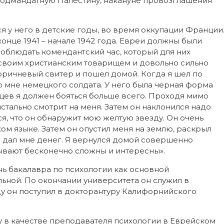
подмандатную Палестину, накануне провозглашения
я у него в детские годы, во время оккупации Франции
 конце 1941 – начале 1942 года. Евреи должны были
соблюдать комендантский час, который для них
о своим христианским товарищем и довольно сильно
оричневый свитер и пошел домой. Когда я шел по
о мне немецкого солдата. У него была черная форма
вцев я должен бояться больше всего. Проходя мимо
пристально смотрит на меня. Затем он наклонился надо
ся, что он обнаружит мою желтую звезду. Он очень
ом языке. Затем он опустил меня на землю, раскрыл
 дал мне денег. Я вернулся домой совершенно
ывают бесконечно сложны и интересны».
нь бакалавра по психологии как основной
ьной. По окончании университета он служил в
ду он поступил в докторантуру Калифорнийского
у в качестве преподавателя психологии в Еврейском