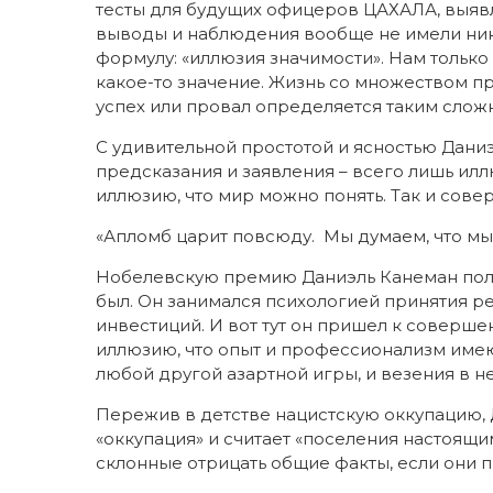
тесты для будущих офицеров ЦАХАЛА, выявл
выводы и наблюдения вообще не имели ник
формулу: «иллюзия значимости». Нам тольк
какое-то значение. Жизнь со множеством п
успех или провал определяется таким слож
С удивительной простотой и ясностью Дани
предсказания и заявления – всего лишь илл
иллюзию, что мир можно понять. Так и сове
«Апломб царит повсюду. Мы думаем, что мы з
Нобелевскую премию Даниэль Канеман получ
был. Он занимался психологией принятия р
инвестиций. И вот тут он пришел к совер
иллюзию, что опыт и профессионализм имеют
любой другой азартной игры, и везения в не
Пережив в детстве нацистскую оккупацию, 
«оккупация» и считает «поселения настоящим
склонные отрицать общие факты, если они п