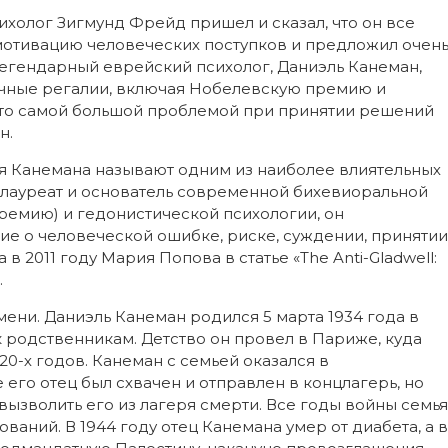
ихолог Зигмунд Фрейд пришел и сказал, что он все
т мотивацию человеческих поступков и предложил очен
легендарный еврейский психолог, Даниэль Канеман,
учные регалии, включая Нобелевскую премию и
что самой большой проблемой при принятии решений
н.
я Канемана называют одним из наиболее влиятельных
лауреат и основатель современной бихевиоральной
премию) и гедонистической психологии, он
 о человеческой ошибке, риске, суждении, принятии
в 2011 году Мария Попова в статье «The Anti-Gladwell:
.
ени. Даниэль Канеман родился 5 марта 1934 года в
 к родственникам. Детство он провел в Париже, куда
20-х годов. Канеман с семьей оказался в
его отец был схвачен и отправлен в концлагерь, но
вызволить его из лагеря смерти. Все годы войны семья
ваний. В 1944 году отец Канемана умер от диабета, а в