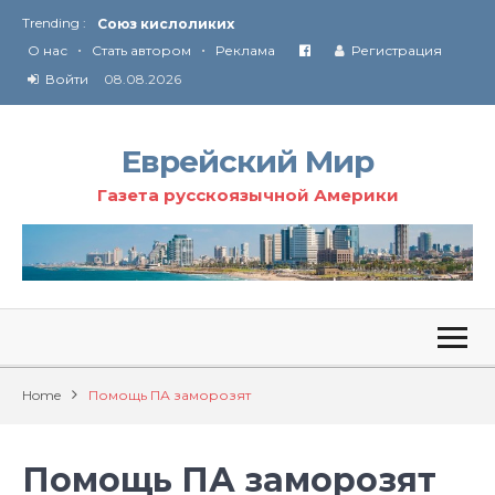
Союз кислоликих
Trending :
Соглашение США с Ираном
•
•
О нас
Стать автором
Реклама
Регистрация
Технология Революции в Иране
Войти
08.08.2026
От Ирана до Ливана и Газы
Еврейский Мир
Газета русскоязычной Америки
Home
Помощь ПА заморозят
Помощь ПА заморозят