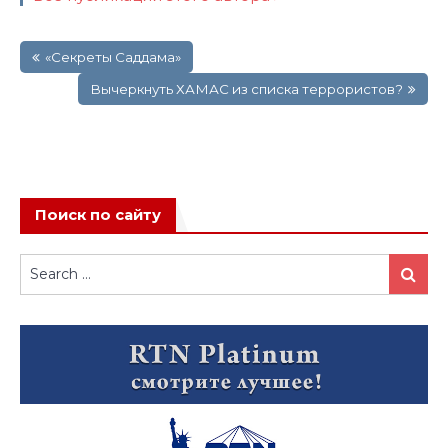
Навигация
«Секреты Саддама»
по
записям
Вычеркнуть ХАМАС из списка террористов?
Поиск по сайту
Search
Search
for: