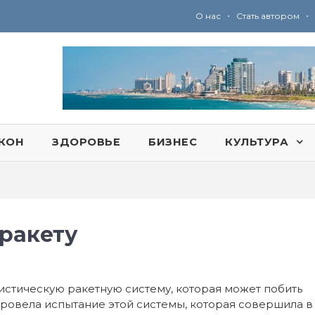
•
•
О нас
Стать автором
Ю
ридические услуги адвокатской коллегии «Эли Гервиц»: полное сопровождение на всех этапах
КОН
ЗДОРОВЬЕ
БИЗНЕС
КУЛЬТУРА
-ракету
листическую ракетную систему, которая может побить
ровела испытание этой системы, которая совершила в