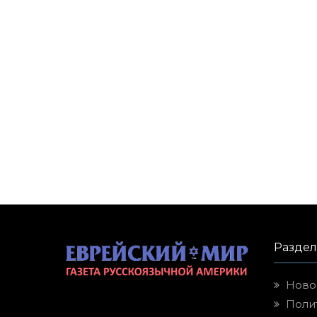
Разде
Ново
Поли