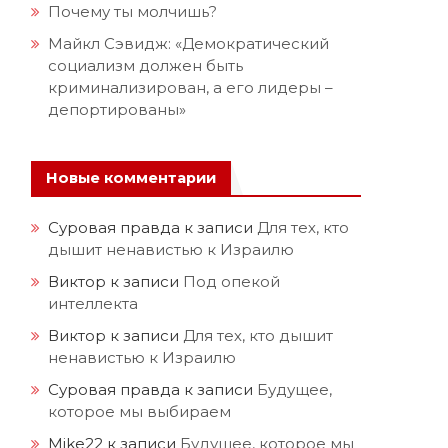
Почему ты молчишь?
Майкл Сэвидж: «Демократический
социализм должен быть
криминализирован, а его лидеры –
депортированы»
Новые комментарии
Суровая правда
к записи
Для тех, кто
дышит ненавистью к Израилю
Виктор
к записи
Под опекой
интеллекта
Виктор
к записи
Для тех, кто дышит
ненавистью к Израилю
Суровая правда
к записи
Будущее,
которое мы выбираем
Mike22
к записи
Будущее, которое мы