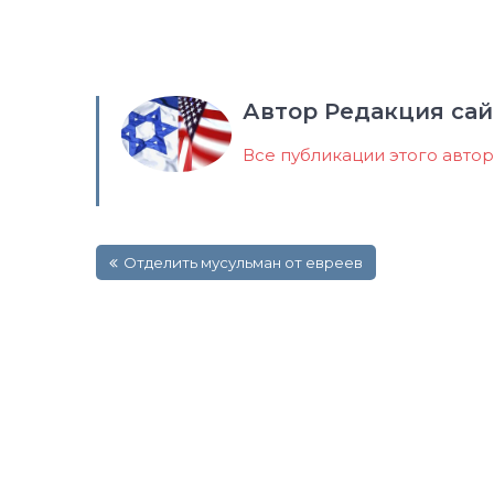
Автор Редакция сай
Все публикации этого авто
Навигация
Отделить мусульман от евреев
по
записям