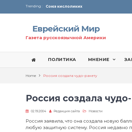
Trending :
Соглашение США с Ираном
Технология Революции в Иране
Еврейский Мир
От Ирана до Ливана и Газы
Газета русскоязычной Америки
ПОЛИТИКА
МНЕНИЕ
ЗА
Home
Россия создала чудо-ракету
Россия создала чудо
02.19.2004
Редакция сайта
Новости
Россия заявила, что она создала новую бал
любую защитную систему. Россия недавно п