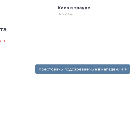
Киев в трауре
07.12.2024
та
ра
Арестованы подозреваемые в нападении