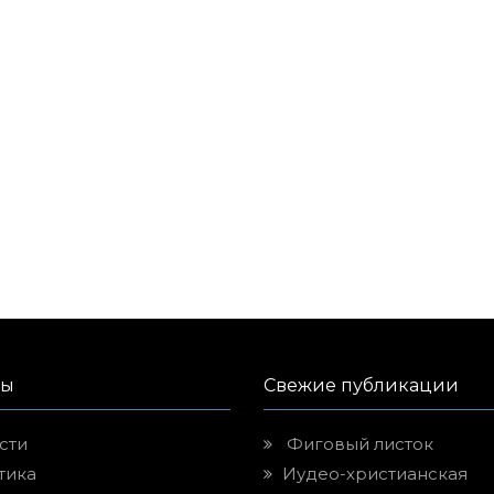
лы
Свежие публикации
сти
Фиговый листок
тика
Иудео-христианская