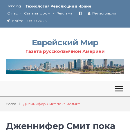
Trending :
Технология Революции в Иране
•
•
О нас
Стать автором
Реклама
Регистрация
От Ирана до Ливана и Газы
Войти
08.10.2026
Еврейский Мир
Газета русскоязычной Америки
Home
Дженнифер Смит пока молчит
Дженнифер Смит пока