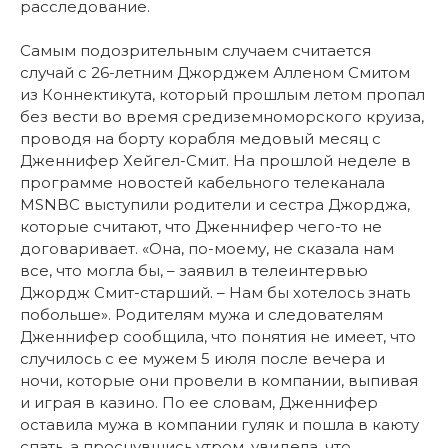
расследование.
Самым подозрительным случаем считается
случай с 26-летним Джорджем Алленом Смитом
из Коннектикута, который прошлым летом пропал
без вести во время средиземноморского круиза,
проводя на борту корабля медовый месяц с
Дженнифер Хейгел-Смит. На прошлой неделе в
программе новостей кабельного телеканала
MSNBC выступили родители и сестра Джорджа,
которые считают, что Дженнифер чего-то не
договаривает. «Она, по-моему, не сказала нам
все, что могла бы, – заявил в телеинтервью
Джордж Смит-старший. – Нам бы хотелось знать
побольше». Родителям мужа и следователям
Дженнифер сообщила, что понятия не имеет, что
случилось с ее мужем 5 июля после вечера и
ночи, которые они провели в компании, выпивая
и играя в казино. По ее словам, Дженнифер
оставила мужа в компании гуляк и пошла в каюту
спать, а проснувшись утром, увидела, что