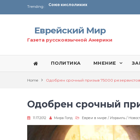
Trending :
Соглашение США с Ираном
Технология Революции в Иране
Еврейский Мир
От Ирана до Ливана и Газы
Газета русскоязычной Америки
ПОЛИТИКА
МНЕНИЕ
ЗА
Home
Одобрен срочный призыв 75000 резервисто
Одобрен срочный при
11.17.2012
Мира Голд
Евреи в мире
/
Израиль
/
Новос