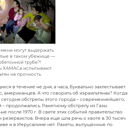
емени могут выдержать
слые в таком убежище —
бетонной трубе?!
ы ХАМАСа испытывают
ьтян на прочность.
ся в течение не дня, а часа, буквально захлестывает.
, американцев. А что говорить об израильтянах? Когда
, сегодня обстрелы этого города – современнейшего,
 – продолжались. Ракетному обстрелу из Газы
е после 1970 г. В свете этих событий правительство
резервистов. Вчера еще шла речь о квоте в 30 тысяч.
иве и в Иерусалиме нет. Ракеты, выпущенные по