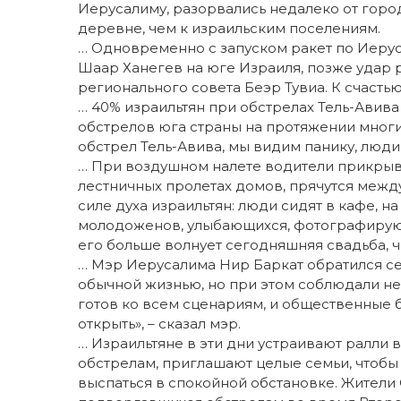
Иерусалиму, разорвались недалеко от город
деревне, чем к израильским поселениям.
… Одновременно с запуском ракет по Иеруса
Шаар Ханегев на юге Израиля, позже удар 
регионального совета Беэр Тувиа. К счастью,
… 40% израильтян при обстрелах Тель-Авива
обстрелов юга страны на протяжении многи
обстрел Тель-Авива, мы видим панику, люд
… При воздушном налете водители прикрыв
лестничных пролетах домов, прячутся межд
силе духа израильтян: люди сидят в кафе, на
молодоженов, улыбающихся, фотографирую
его больше волнует сегодняшняя свадьба, 
… Мэр Иерусалима Нир Баркат обратился се
обычной жизнью, но при этом соблюдали н
готов ко всем сценариям, и общественные 
открыть», – сказал мэр.
… Израильтяне в эти дни устраивают ралли
обстрелам, приглашают целые семьи, чтобы 
выспаться в спокойной обстановке. Жители