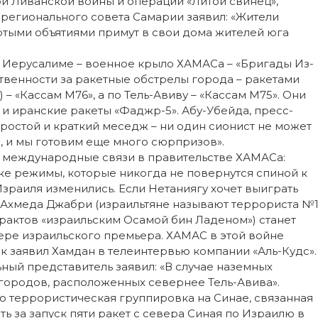
й Ливанской войны и операции «Литой свинец»,
 регионального совета Самарии заявил: «Жители
ртыми объятиями примут в свои дома жителей юга
 Иерусалиме – военное крыло ХАМАСа – «Бригады Из-
ственности за ракетные обстрелы города – ракетами
 – «Кассам М76», а по Тель-Авиву – «Кассам М75». Они
 и иранские ракеты «Фаджр-5». Абу-Убейда, пресс-
ростой и краткий меседж – ни один сионист не может
, и мы готовим еще много сюрпризов».
а международные связи в правительстве ХАМАСа:
ке режимы, которые никогда не повернутся спиной к
зраиля изменились. Если Нетаниягу хочет выиграть
ь Ахмеда Джабри (израильтяне называют террориста №
ерактов «израильским Осамой бин Ладеном») станет
ере израильского премьера. ХАМАС в этой войне
ак заявил Хамдан в телеинтервью компании «Аль-Кудс».
ный представитель заявил: «В случае наземных
городов, расположенных севернее Тель-Авива».
то террористическая группировка на Синае, связанная
сть за запуск пяти ракет с севера Синая по Израилю в