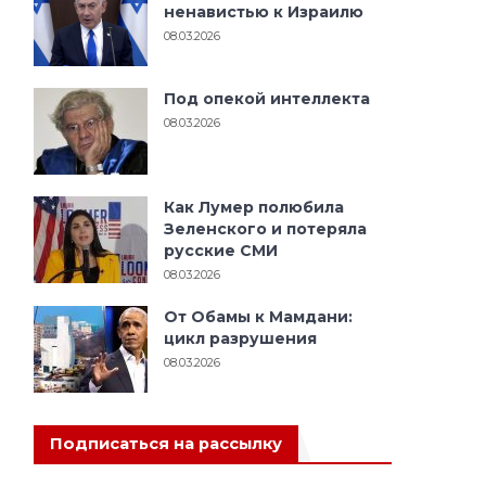
ненавистью к Израилю
08.03.2026
в
Под опекой интеллекта
08.03.2026
Как Лумер полюбила
Зеленского и потеряла
русские СМИ
08.03.2026
От Обамы к Мамдани:
й
цикл разрушения
08.03.2026
Подписаться на рассылку