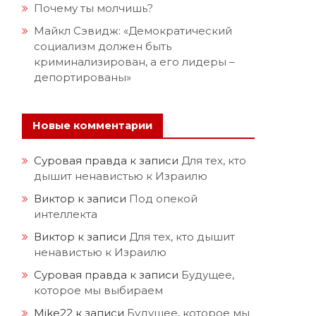
Почему ты молчишь?
Майкл Сэвидж: «Демократический
социализм должен быть
криминализирован, а его лидеры –
депортированы»
Новые комментарии
Суровая правда
к записи
Для тех, кто
дышит ненавистью к Израилю
Виктор
к записи
Под опекой
интеллекта
Виктор
к записи
Для тех, кто дышит
.
ненавистью к Израилю
Суровая правда
к записи
Будущее,
которое мы выбираем
Mike22
к записи
Будущее, которое мы