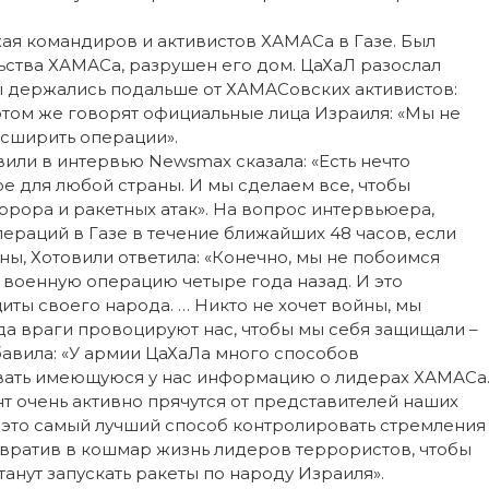
жая командиров и активистов ХАМАСа в Газе. Был
ьства ХАМАСа, разрушен его дом. ЦаХаЛ разослал
ы держались подальше от ХАМАСовских активистов:
том же говорят официальные лица Израиля: «Мы не
асширить операции».
вили в интервью Newsmax сказала: «Есть нечто
 для любой страны. И мы сделаем все, чтобы
ррора и ракетных атак». На вопрос интервьюера,
ераций в Газе в течение ближайших 48 часов, если
ы, Хотовили ответила: «Конечно, мы не побоимся
военную операцию четыре года назад. И это
иты своего народа. … Никто не хочет войны, мы
а враги провоцируют нас, чтобы мы себя защищали –
бавила: «У армии ЦаХаЛа много способов
вать имеющуюся у нас информацию о лидерах ХАМАСа
 очень активно прячутся от представителей наших
 это самый лучший способ контролировать стремления
ревратив в кошмар жизнь лидеров террористов, чтобы
танут запускать ракеты по народу Израиля».