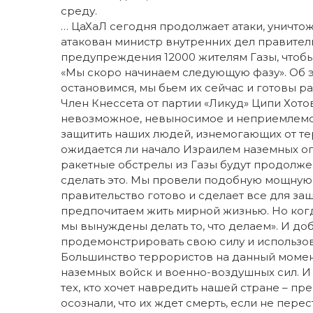
среду.
… ЦаХаЛ сегодня продолжает атаки, уничто
атакован министр внутренних дел правител
предупреждения 12000 жителям Газы, чтоб
«Мы скоро начинаем следующую фазу». Об э
остановимся, мы бьем их сейчас и готовы р
Член Кнессета от партии «Ликуд» Ципи Хото
невозможное, невыносимое и неприемлемое
защитить наших людей, изнемогающих от те
ожидается ли начало Израилем наземных оп
ракетные обстрелы из Газы будут продолжен
сделать это. Мы провели подобную мощную 
правительство готово и сделает все для защ
предпочитаем жить мирной жизнью. Но когд
мы вынуждены делать то, что делаем». И до
продемонстрировать свою силу и использо
Большинство террористов на данный момент
наземных войск и военно-воздушных сил. И
тех, кто хочет навредить нашей стране – п
осознали, что их ждет смерть, если не перес