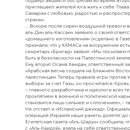
подвергавшихся обстрелам во время Второ
приглашают жителей юга жить к себе. Глава
Самарии с любовью, радостью и распросте
страны».
… Вскоре после сирен воздушной тревоги в
аль-Дин аль-Кассам» заявило о своей ответ
«домашнего изготовления» («сделано в Газе)
признали, что у ХАМАСа на вооружении есть
секретарь «Бригад» заявил: «Мы посылаем п
быть в безопасности на Палестинской земле
Ему вторит Осама Хамдан, ответственный з
«Арабская весна создала на Ближнем Восто
палестинцам. Теперь правила игры против И
выборы за счет Газы, он просчитался. Кров
– главного разработчика и идеолога всех т
проклятием в военной и политической карь
становится лишь сильнее и сплоченнее», – т
Не отстает и «Исламский джихад». Официаль
операций Израиля наши ракеты долетят до 
Египетская газета «Аль-Шарук» сообщила, ч
с «Аль-Каидой», взяла на себя ответственно