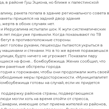
а, в районе Гуш Эциона, но ближе к палестинской
лиму, ракета попала в здание регионального совета 
ракеты пришелся на задний двор здания
 жертв в обоих случаях нет.
 и Иерусалима испытали шок. К жути систематических
х лет люди уже привыкли. Когда показывают по ТВ
и бегут в противоположные стороны.
ают головы руками, пешеходы пытаются укрыться в
у машинами и стенами. Но в то же время поражаешься
 улицах, будто ничего не угрожает. Показали пару
щихся на фоне… бомбоубежища. Жених сообщил, что
чем ракетные обстрелы города.
годня к горожанам, чтобы они продолжали жить свое
еобходимые меры предосторожности. «Муниципалитет
бомбоубежища готовы на случай, если их придется
 в поддержку районов страны, подвергающихся
люди могли хоть на время отойти от стресса,
 Самарии, имеющие опыт приема жителей из районов,