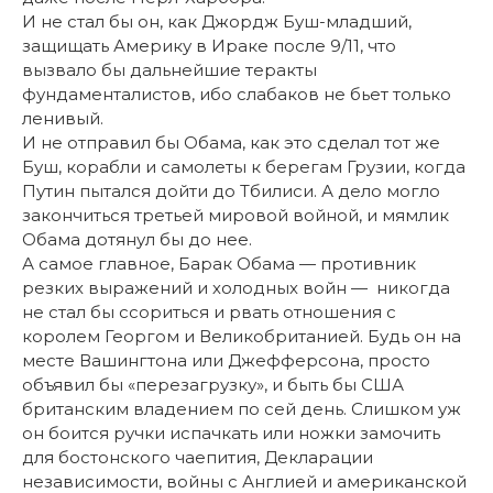
И не стал бы он, как Джордж Буш-младший,
защищать Америку в Ираке после 9/11, что
вызвало бы дальнейшие теракты
фундаменталистов, ибо слабаков не бьет только
ленивый.
И не отправил бы Обама, как это сделал тот же
Буш, корабли и самолеты к берегам Грузии, когда
Путин пытался дойти до Тбилиси. А дело могло
закончиться третьей мировой войной, и мямлик
Обама дотянул бы до нее.
А самое главное, Барак Обама — противник
резких выражений и холодных войн — никогда
не стал бы ссориться и рвать отношения с
королем Георгом и Великобританией. Будь он на
месте Вашингтона или Джефферсона, просто
объявил бы «перезагрузку», и быть бы США
британским владением по сей день. Слишком уж
он боится ручки испачкать или ножки замочить
для бостонского чаепития, Декларации
независимости, войны с Англией и американской