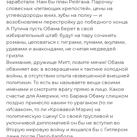
заработали. Нам бы план Рейгана. Парочку
словесных «летающих крепостей», цены на
углеводороды вниз, зубы на полку — и
возобновляем перестройку до победного конца.
А Путина пусть Обама берет в свой
избирательный штаб: будут на пару сочинять
романы, целоваться с тиграми, пумами, акулами,
удавами и анакондами, не считая медведей
гризли.
Внимание, дружище Митт, ловите мячик! Обама
обвиняет вас в возвращении к тактике холодной
войны, в отсутствии опыта «взвешенной внешней
политики». То есть вы называете вещи своими
именами и смотрите врагу прямо в лицо. Какое
счастье для Америки, что Барака Обаму слишком
поздно принесло каким-то ураганом (то ли
«Исааком», то ли «Кровавой Мэри») на
политическую сцену! Со своей трусливой и
уклончивой дипломатией он бы не вступил во
Вторую мировую войну и якшался бы с Гитлером
даже после Перл-Харбора.