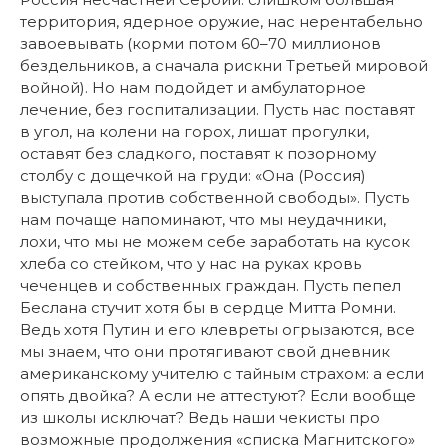
территория, ядерное оружие, нас нерентабельно
завоевывать (корми потом 60–70 миллионов
бездельников, а сначала рискни Третьей мировой
войной). Но нам подойдет и амбулаторное
лечение, без госпитализации. Пусть нас поставят
в угол, на колени на горох, лишат прогулки,
оставят без сладкого, поставят к позорному
столбу с дощечкой на груди: «Она (Россия)
выступала против собственной свободы». Пусть
нам почаще напоминают, что мы неудачники,
лохи, что мы не можем себе заработать на кусок
хлеба со стейком, что у нас на руках кровь
чеченцев и собственных граждан. Пусть пепел
Беслана стучит хотя бы в сердце Митта Ромни.
Ведь хотя Путин и его клевреты огрызаются, все
мы знаем, что они протягивают свой дневник
американскому учителю с тайным страхом: а если
опять двойка? А если не аттестуют? Если вообще
из школы исключат? Ведь наши чекисты про
возможные продолжения «списка Магнитского»