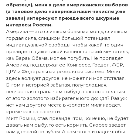
образец»), меня в деле американских выборов
(а таковое дело наверняка наши чекисты уже
завели) интересуют прежде всего шкурные
интересы России.
Америка — это слишком большая мощь, слишком
гордая сила, слишком большой потенциал
индивидуальной свободы, чтобы какой-то один
президент, даже такой вашингтонский мечтатель,
как Барак Обама, мог ее погубить. Не пропадет
Америка, поддержат ее Конгресс, Госдеп, ФБР,
ЦРУ и Федеральная резервная система. Меня
здесь волнует другое: не может ли моя отсталая,
Б-гом и историей забытая, полуголодная,
несчастная страна чем-нибудь покорыстоваться
от этого золотого избирательного дождя? Раз уж
нет нам другого места в «золотом миллиарде»,
кроме как на паперти.
Митт Ромни, став президентом, конечно, не будет
давать нам рыбу, то есть кормить. Скорее заедет
нам удочкой по зубам. А нам этого и надо: чтобы