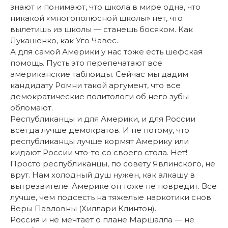
знают и понимают, что школа в мире одна, что
никакой «многополюсной школы» нет, что
вылетишь из школы — станешь босяком. Как
Лукашенко, как Уго Чавес.
А для самой Америки у нас тоже есть шефская
помощь. Пусть это перепечатают все
американские таблоиды. Сейчас мы дадим
кандидату Ромни такой аргумент, что все
демократические политологи об него зубы
обломают.
Республиканцы и для Америки, и для России
всегда лучше демократов. И не потому, что
республиканцы лучше кормят Америку или
кидают России что-то со своего стола. Нет!
Просто республиканцы, по совету Явлинского, не
врут. Нам холодный душ нужен, как алкашу в
вытрезвителе. Америке он тоже не повредит. Все
лучше, чем подсесть на тяжелые наркотики снов
Веры Павловны (Хиллари Клинтон).
Россия и не мечтает о плане Маршалла — не