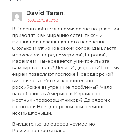
David Taran
:
10.02.2012 в 12:03
В России любые экономические потрясения
приводят к вымиранию сотен тысяч и
миллионов незащищенного населения.
Сколько миллионов своих сограждан, льстя
и заискивая перед Америкой, Европой,
Израилем, намеревается уничтожить эта
вампирша – пять? Десять? Двадцать? Почему
евреи позволяют госпоже Новодворской
вмешивать себя в исключительно
российские внутренние проблемы? Мало
нахлебались в Америке и Израиле от
местных «правозащитников»? Да рядом с
госпожой Новодворской они невинные
несмышленыши.
Вмешательство евреев неуместно
Россия не твоя страна