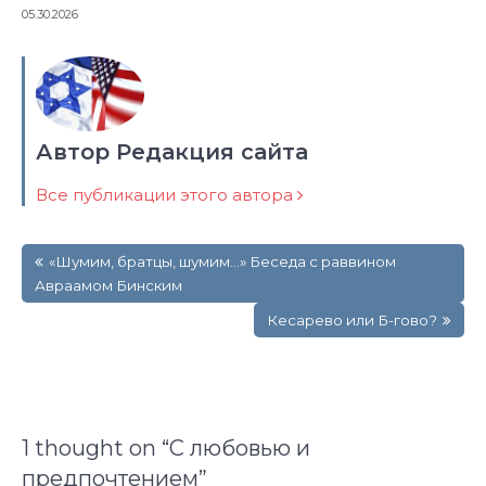
05.30.2026
Автор Редакция сайта
Все публикации этого автора
Навигация
«Шумим, братцы, шумим…» Беседа с раввином
по
Авраамом Бинским
записям
Кесарево или Б-гово?
1 thought on “
С любовью и
предпочтением
”