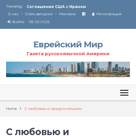
Trending :
Соглашение США с Ираном
•
•
Технология Революции в Иране
О нас
Стать автором
Реклама
Регистрация
Войти
08.09.2026
От Ирана до Ливана и Газы
Еврейский Мир
Газета русскоязычной Америки
Home
С любовью и предпочтением
С любовью и