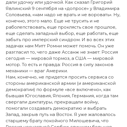
дали удочку или удочкой. Как сказал Григорий
Явлинский 9 сентября на «допросе» у Владимира
Соловьева, «нам надо не врать и не воровать». Ну,
конечно, этого мало. Еще не трусить и не
раболепствовать, еще проклясть свое прошлое,
еще сделать западный выбор, еще работать, еще
забыть про имперский синдром. И во всех этих
задачах нам Митт Ромни может помочь. Он уже
разгласил то, чего даже Ассанж не знает: Россия
сегодня — мировой тормоз, а США — мировой
мотор. То есть и правда: Россия в силу законов
механики — враг Америки.
Нам, конечно, не придется просить сервиса со
стороны американской армии (и американской
демократии) по формуле «все включено», как
бывшая Югославия, Япония, Германия, когда там
свергали диктатуры, прекращали войну,
помогали создавать демократию и выбрать
Запад, закрыв путь на Восток. Я уже жаловалось
старшему брату покойного Милошевича, что
Россия несчастней Сербии: слишком большая