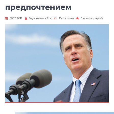
предпочтением
к
09.20.2012
Редакция сайта
Полемика
1 комментарий
записи
С
любовь
и
предпо