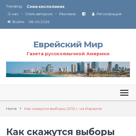
Trending :
Соглашение США с Ираном
•
•
Технология Революции в Иране
О нас
Стать автором
Реклама
Регистрация
Войти
08.06.2026
От Ирана до Ливана и Газы
Еврейский Мир
Газета русскоязычной Америки
Home
Как скажутся выборы 2012 г. на Израиле
Как скажутся выборы