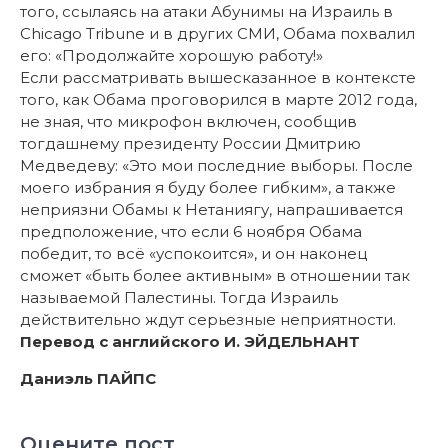
того, ссылаясь на атаки Абунимы на Израиль в
Chicago Tribune и в других СМИ, Обама похвалил
его: «Продолжайте хорошую работу!»
Если рассматривать вышесказанное в контексте
того, как Обама проговорился в марте 2012 года,
не зная, что микрофон включен, сообщив
тогдашнему президенту России Дмитрию
Медведеву: «Это мои последние выборы. После
моего избрания я буду более гибким», а также
неприязни Обамы к Нетаниягу, напрашивается
предположение, что если 6 ноября Обама
победит, то всё «успокоится», и он наконец
сможет «быть более активным» в отношении так
называемой Палестины. Тогда Израиль
действительно ждут серьезные неприятности.
Перевод с английского И. ЭЙДЕЛЬНАНТ
Даниэль ПАЙПС
Оцените пост