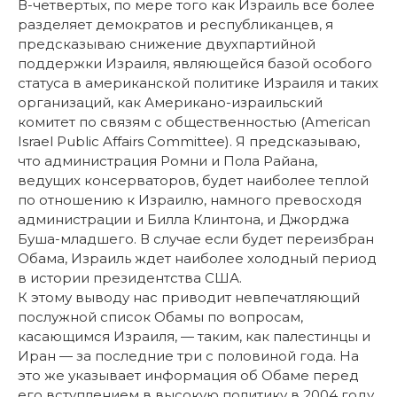
В-четвертых, по мере того как Израиль все более
разделяет демократов и республиканцев, я
предсказываю снижение двухпартийной
поддержки Израиля, являющейся базой особого
статуса в американской политике Израиля и таких
организаций, как Американо-израильский
комитет по связям с общественностью (American
Israel Public Affairs Committee). Я предсказываю,
что администрация Ромни и Пола Райана,
ведущих консерваторов, будет наиболее теплой
по отношению к Израилю, намного превосходя
администрации и Билла Клинтона, и Джорджа
Буша-младшего. В случае если будет переизбран
Обама, Израиль ждет наиболее холодный период
в истории президентства США.
К этому выводу нас приводит невпечатляющий
послужной список Обамы по вопросам,
касающимся Израиля, — таким, как палестинцы и
Иран — за последние три с половиной года. На
это же указывает информация об Обаме перед
его вступлением в высокую политику в 2004 году,