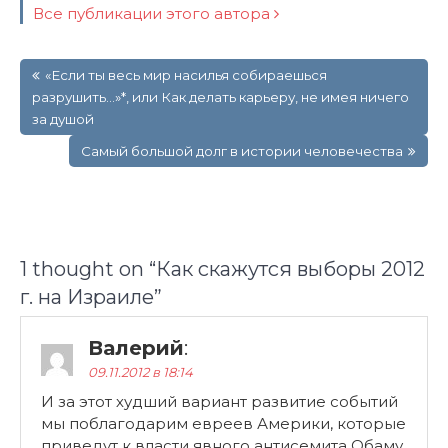
Все публикации этого автора
Навигация
«Если ты весь мир насилья собираешься
по
разрушить…»*, или Как делать карьеру, не имея ничего
записям
за душой
Самый большой долг в истории человечества
1 thought on “
Как скажутся выборы 2012
г. на Израиле
”
Валерий
:
09.11.2012 в 18:14
И за этот худший вариант развитие событий
мы поблагодарим евреев Америки, которые
приведут к власти явного антисемита Обаму.