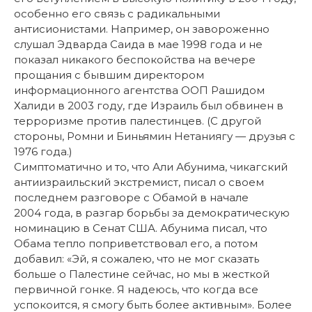
особенно его связь с радикальными
антисионистами. Например, он завороженно
слушал Эдварда Саида в мае 1998 года и не
показал никакого беспокойства на вечере
прощания с бывшим директором
информационного агентства ООП Рашидом
Халиди в 2003 году, где Израиль был обвинен в
терроризме против палестинцев. (С другой
стороны, Ромни и Биньямин Нетаниягу — друзья с
1976 года.)
Симптоматично и то, что Али Абунима, чикагский
антиизраильский экстремист, писал о своем
последнем разговоре с Обамой в начале
2004 года, в разгар борьбы за демократическую
номинацию в Сенат США. Абунима писал, что
Обама тепло поприветствовал его, а потом
добавил: «Эй, я сожалею, что не мог сказать
больше о Палестине сейчас, но мы в жесткой
первичной гонке. Я надеюсь, что когда все
успокоится, я смогу быть более активным». Более