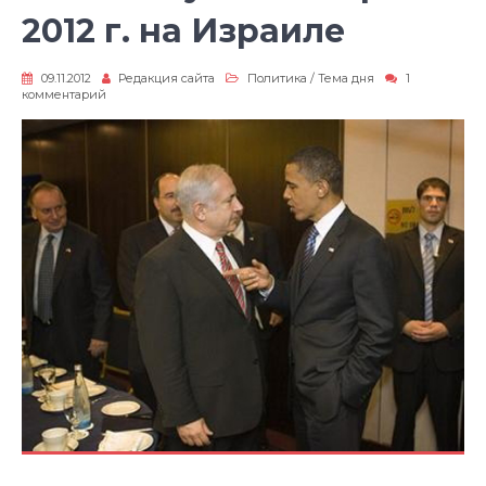
2012 г. на Израиле
09.11.2012
Редакция сайта
Политика
/
Тема дня
1
к
комментарий
записи
Как
скажутся
выборы
2012
г.
на
Израиле