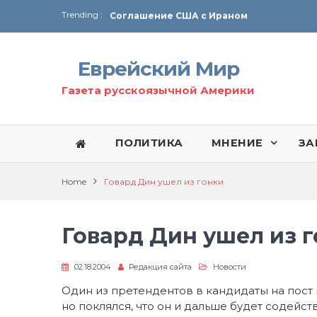
Trending :
Соглашение США с Ираном
Технология Революции в Иране
Еврейский Мир
От Ирана до Ливана и Газы
Газета русскоязычной Америки
ПОЛИТИКА
МНЕНИЕ
ЗА
Home
Говард Дин ушел из гонки
Говард Дин ушел из 
02.18.2004
Редакция сайта
Новости
Один из претендентов в кандидаты на пост
но поклялся, что он и дальше будет содейс