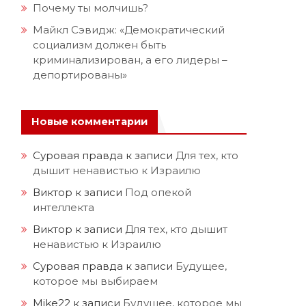
Почему ты молчишь?
Майкл Сэвидж: «Демократический
социализм должен быть
криминализирован, а его лидеры –
депортированы»
Новые комментарии
Суровая правда
к записи
Для тех, кто
дышит ненавистью к Израилю
Виктор
к записи
Под опекой
интеллекта
Виктор
к записи
Для тех, кто дышит
ненавистью к Израилю
Суровая правда
к записи
Будущее,
которое мы выбираем
Mike22
к записи
Будущее, которое мы