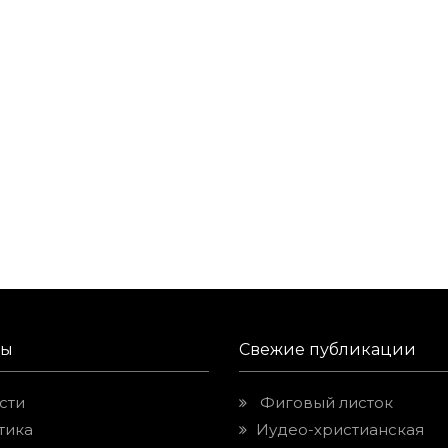
лы
Свежие публикации
сти
Фиговый листок
тика
Иудео-христианская