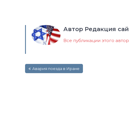
Автор Редакция сай
Все публикации этого авто
Навигация
Авария поезда в Иране
по
записям