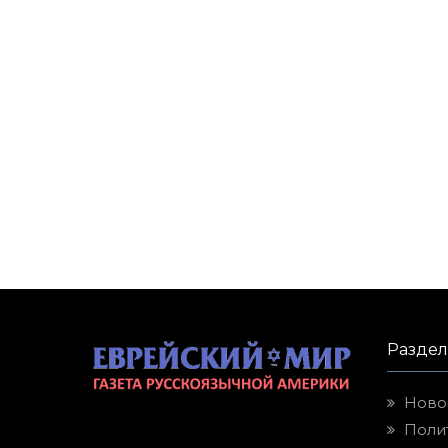
Разде
Ново
Поли