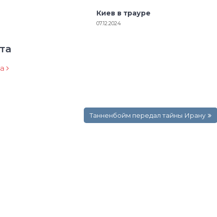
Киев в трауре
07.12.2024
та
ра
Танненбойм передал тайны Ирану