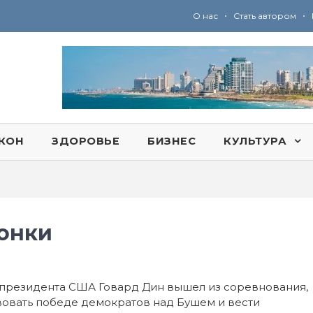
•
•
О нас
Стать автором
Ю
ридические услуги адвокатской коллегии «Эли Гервиц»: полное сопровождение на всех этапах
КОН
ЗДОРОВЬЕ
БИЗНЕС
КУЛЬТУРА
гонки
 президента США Говард Дин вышел из соревнования,
твовать победе демократов над Бушем и вести