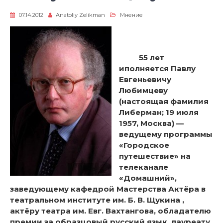
07.14.2012
Anatoliy Zelikman
Мнение
55 лет
иполняется Павлу
Евгеньевичу
Любимцеву
(настоящая фамилия
Либерман; 19 июля
1957, Москва) —
ведущему программы
«Городское
путешествие» на
телеканале
«Домашний»,
заведующему кафедрой Мастерства Актёра в
театральном институте им. Б. В. Щукина ,
актёру театра им. Евг. Вахтангова, обладателю
премии за образцовый русский язык, лауреату