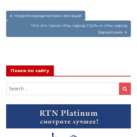
Навигация
Неделя юридических сенсаций
по
записям
Что это такое «Мы, народ США» и «Мы, народ
Еврейский»
Поиск по сайту
Search
Search
for: