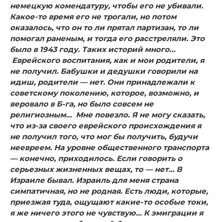
немецкую комендатуру, чтобы его не убивали.
Какое-то время его не трогали, но потом
оказалось, что он то ли прятал партизан, то ли
помогал раненым, и тогда его расстреляли. Это
было в 1943 году. Таких историй много…
Еврейского воспитания, как и мои родители, я
не получил. Бабушки и дедушки говорили на
идиш, родители — нет. Они принадлежали к
советскому поколению, которое, возможно, и
веровало в Б-га, но было совсем не
религиозным…
Мне повезло. Я не могу сказать,
что из-за своего еврейского происхождения я
не получил того, что мог бы получить, будучи
неевреем. На уровне общественного транспорта
— конечно, приходилось. Если говорить о
серьезных жизненных вещах, то — нет… В
Израиле бывал. Израиль для меня страна
симпатичная, но не родная. Есть люди, которые,
приезжая туда, ощущают какие-то особые токи,
я же ничего этого не чувствую… К эмиграции я