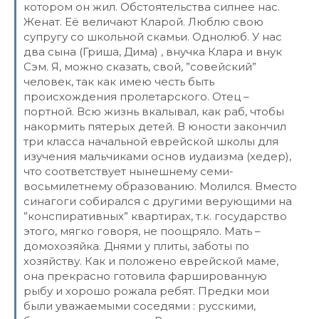
котором он жил. Обстоятельства силнее нас.
Женат. Её величают Кларой. Люблю свою
супругу со школьной скамьи. Однолюб. У нас
два сына (Гриша, Дима) , внучка Клара и внук
Сэм. Я, можно сказать, свой, ”совейский”
человек, так как имею честь быть
происхождения пролетарского. Отец –
портной. Всю жизнь вкалывал, как раб, чтобы
накормить пятерых детей. В юности закончил
три класса начальной еврейской школы для
изучения мальчиками основ иудаизма (хедер),
что соответствует нынешнему семи-
восьмилетнему образованию. Молился. Вместо
синагоги собирался с другими верующими на
”конспиративных” квартирах, т.к. государство
этого, мягко говоря, не поощряло. Мать –
домохозяйка. Днями у плиты, заботы по
хозяйству. Как и положено еврейской маме,
она прекрасно готовила фаршированную
рыбу и хорошо рожала ребят. Предки мои
были уважаемыми соседями : русскими,