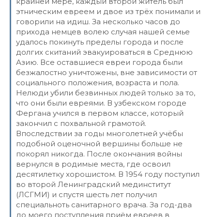
крайней мере, каждый второй житель был
этническим евреем и двое из трёх понимали и
говорили на идиш. За несколько часов до
прихода немцев волею случая нашей семье
удалось покинуть пределы города и после
долгих скитаний эвакуироваться в Среднюю
Азию. Все оставшиеся евреи города были
безжалостно уничтожены, вне зависимости от
социального положения, возраста и пола.
Нелюди убили безвинных людей только за то,
что они были евреями. В узбекском городе
Фергана учился в первом классе, который
закончил с похвальной грамотой.
Впоследствии за годы многолетней учёбы
подобной оценочной вершины больше не
покорял никогда. После окончания войны
вернулся в родимые места, где освоил
десятилетку хорошистом. В 1954 году поступил
во второй Ленинградский мединститут
(ЛСГМИ) и спустя шесть лет получил
специальноть санитарного врача. За год-два
до моего поступления приём евреев в