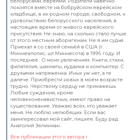
белорусами, евреями. Родители навечно
покоятся вместе на бобруйском еврейском
кладбище, в их родном городе, свободном, к
удовольствию белорусского населения, в
настоящее время от живого еврейского
присутствия. Не знаю, на сколько стало лучше
от этого местным аборигенам. Не я им судья.
Приехал я со своей семьёй в США (г.
Миннеаполис, шт.Миннесота) в 1995 году. И
последнее . О моих увлечениях. Книги, стихи,
филателия, шахматы, иудаика и компьютер. С
друзьями напряжёнка. Иных уж нет, а те
далече. Приобрести новых в моём возрасте
трудно. Чёрствому сердцу не прикажешь.
Любые суждения, кроме
человеконенавистных, имеют право на
существование. Уважаю всех, кто уважает
меня. Не люблю нелюбящих. Если вас
заинтересовал мой сайт, пишите. Буду рад.
Анатолий Зеликман.
Все публикации этого автора