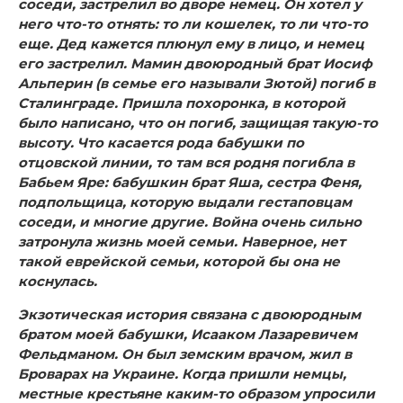
соседи, застрелил во дворе немец. Он хотел у
него что-то отнять: то ли кошелек, то ли что-то
еще. Дед кажется плюнул ему в лицо, и немец
его застрелил. Мамин двоюродный брат Иосиф
Альперин (в семье его называли Зютой) погиб в
Сталинграде. Пришла похоронка, в которой
было написано, что он погиб, защищая такую-то
высоту. Что касается рода бабушки по
отцовской линии, то там вся родня погибла в
Бабьем Яре: бабушкин брат Яша, сестра Феня,
подпольщица, которую выдали гестаповцам
соседи, и многие другие. Война очень сильно
затронула жизнь моей семьи. Наверное, нет
такой еврейской семьи, которой бы она не
коснулась.
Экзотическая история связана с двоюродным
братом моей бабушки, Исааком Лазаревичем
Фельдманом. Он был земским врачом, жил в
Броварах на Украине. Когда пришли немцы,
местные крестьяне каким-то образом упросили