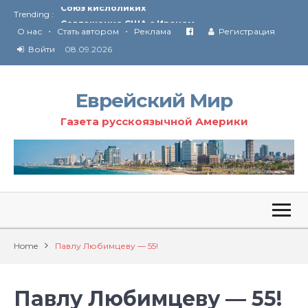
Trending :
Соглашение США с Ираном
•
•
Технология Революции в Иране
О нас
Стать автором
Реклама
Регистрация
Войти
08.09.2026
От Ирана до Ливана и Газы
Еврейский Мир
Газета русскоязычной Америки
Home
Павлу Любимцеву — 55!
Павлу Любимцеву — 55!