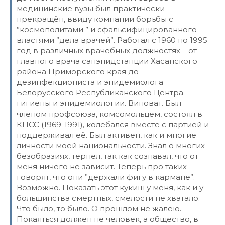
медицинские вузы был практически
прекращён, ввиду компании борьбы с
”космополитами ” и сфальсифицированного
властями ”дела врачей”. Работал с 1960 по 1995
год в различных врачебных должностях – от
главного врача санэпидстанции Хасанского
района Приморского края до
дезинфекциониста и эпидемиолога
Белорусского Республиканского Центра
гигиены и эпидемиологии. Виноват. Был
членом профсоюза, комсомольцем, состоял в
КПСС (1969-1991), колебался вместе с партией и
поддерживал её. Был активен, как и многие
личности моей национальности. Знал о многих
безобразиях, терпел, так как сознавал, что от
меня ничего не зависит. Теперь про таких
говорят, что они ”держали фигу в кармане”.
Возможно. Показать этот кукиш у меня, как и у
большинства смертных, смелости не хватало.
Что было, то было. О прошлом не жалею.
Покаяться должен не человек, а общество, в