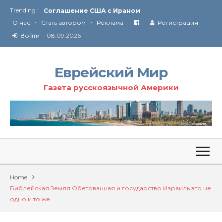
Trending :
Соглашение США с Ираном
•
•
Технология Революции в Иране
О нас
Стать автором
Реклама
Регистрация
Войти
08.09.2026
От Ирана до Ливана и Газы
Еврейский Мир
Газета русскоязычной Америки
Home
Библейская Земля Обетованная и государство Израиль это не
одно и то же