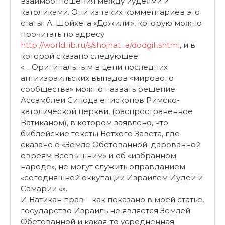
взаимоотношения между иудеями и
католиками. Они из таких комментариев это
статья А. Шойхета «Дожили!», которую можно
прочитать по адресу
http://world.lib.ru/s/shojhat_a/dodgili.shtml
, и в
которой сказано следующее:
«… Оригинальным в цепи последних
антиизраильских выпадов «мирового
сообщества» можно назвать решение
Ассамблеи Синода епископов Римско-
католической церкви, (распространенное
Ватиканом), в котором заявлено, что
библейские тексты Ветхого Завета, где
сказано о «Земле Обетованной. дарованной
евреям Всевышним» и об «избранном
народе», не могут служить оправданием
«сегодняшней оккупации Израилем Иудеи и
Самарии «».
И Ватикан прав – как показано в моей статье,
государство Израиль не является Землей
Обетованной и какая-то усредненная