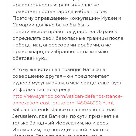
нравственность израильтян еще не
нравственность «народа избранного».
Поэтому оправданием «оккупации» Иудеи и
Самарии должно было бы быть
политическое право государства Израиль
определять свои безопасные границы после
победы над агрессорами-арабами, а не
право «народа избранного» на «землю
обетованную».
К тому же истинная позиция Ватикана
совершенно другая – он предпочитает
иудеев мусульманам, о чем свидетельствует
информация по адресу
http://news.yahoo.com/vatican-defends-stance-
annexation-east-jerusalem-145046996.html
,
Vatican defends stance on annexation of east
Jerusalem, где Ватикан по сути признает не
только Западный Иерусалим, но и весь
Иерусалим, под юридической властью