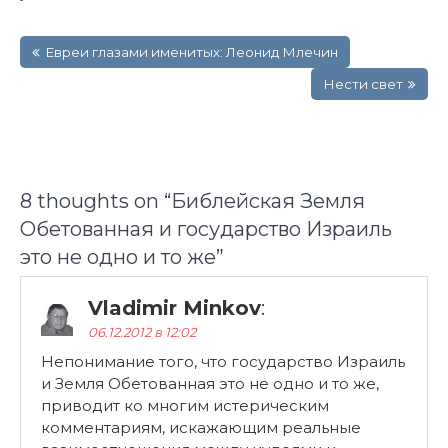
Навигация
Евреи глазами именитых: Леонид Млечин
по
записям
Нести свет
8 thoughts on “
Библейская Земля
Обетованная и государство Израиль
это не одно и то же
”
Vladimir Minkov
:
06.12.2012 в 12:02
Непонимание того, что государство Израиль
и Земля Обетованная это не одно и то же,
приводит ко многим истерическим
комментариям, искажающим реальные