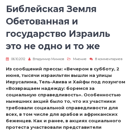
Библейская Земля
Обетованная и
государство Израиль
это не одно и то же
к
06.10.2012
Владимир Минков
Мнение
8 комментариев
запи
Библ
Из сообщений прессы: «Вечером в субботу, 2
Земл
июня, тысячи израильтян вышли на улицы
Обет
и
Иерусалима, Тель-Авива и Хайфы под лозунгом
госуд
«Возвращаем надежду: боремся за
Изра
социальную справедливость». Особенностью
это
не
нынешних акций было то, что их участники
одно
требовали социальной справедливости для
и
то
всех, в том числе для арабов и африканских
же
беженцев. Как и ранее, в акциях социального
протеста участвовали представители