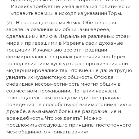
Израиль требует не из-за желания политически
«править всеми», а исходя из указаний Торы.
(2) В настоящее время Земля Обетованная
заселена различными общинами евреев,
сделавшими алию в Израиль из различных стран
мира и привезшими в Израиль свои духовные
традиции. Изначально все эти традиции
формировались в странах рассеяния «по Торе»,
но под влиянием культур стран проживания они
модернизировались так, что внешне даже трудно
увидеть их иудаистскую общность. Отсюда
очевидная несовместимость многих общин в
совместном проживании. Попытки навязать
законодательным порядком единые правила
поведения не способствуют взаимопониманию и
дружбе, а вызывают большее раздражение и
враждебность. Что же делать? Можно
предложить следующие принципы постепенного
меж общинного «прикатывания»: