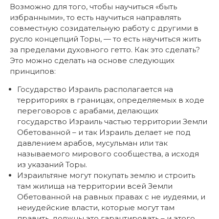
Возможно для того, чтобы научиться «быть
избранными», то есть научиться направлять
совместную созидательную работу с другими в
русло концепций Торы, — то есть научиться жить
за пределами духовного гетто. Как это сделать?
Это можно сделать на основе следующих
принципов:
Государство Израиль располагается на
территориях в границах, определяемых в ходе
переговоров с арабами, делающих
государство Израиль частью территории Земли
Обетованной – и так Израиль делает не под
давлением арабов, мусульман или так
называемого мирового сообщества, а исходя
из указаний Торы.
Израильтяне могут покупать землю и строить
там жилища на территории всей Земли
Обетованной на равных правах с не иудеями, и
неиудейские власти, которые могут там
править, должны это гарантировать – и этого