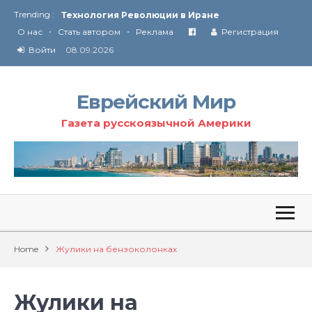
Trending :
Технология Революции в Иране
•
•
О нас
Стать автором
Реклама
Регистрация
От Ирана до Ливана и Газы
Войти
08.09.2026
Еврейский Мир
Газета русскоязычной Америки
Home
Жулики на бензоколонках
Жулики на