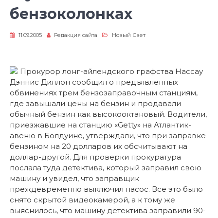
бензоколонках
11.09.2005
Редакция сайта
Новый Свет
Прокурор лонг-айлендского графства Нассау
Дэннис Диллон сообщил о предъявленных
обвинениях трем бензозаправочным станциям,
где завышали цены на бензин и продавали
обычный бензин как высокооктановый. Водители,
приезжавшие на станцию «Getty» на Атлантик-
авеню в Болдуине, утверждали, что при заправке
бензином на 20 долларов их обсчитывают на
доллар-другой. Для проверки прокуратура
послала туда детектива, который заправил свою
машину и увидел, что заправщик
преждевременно выключил насос. Все это было
снято скрытой видеокамерой, а к тому же
выяснилось, что машину детектива заправили 90-