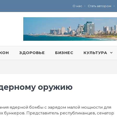
•
•
О нас
Стать автором
Ю
ридические услуги адвокатской коллегии «Эли Гервиц»: полное сопровождение на всех этапах
КОН
ЗДОРОВЬЕ
БИЗНЕС
КУЛЬТУРА
 ядерному оружию
дания ядерной бомбы с зарядом малой мощности для
 бункеров. Представитель республиканцев, сенатор