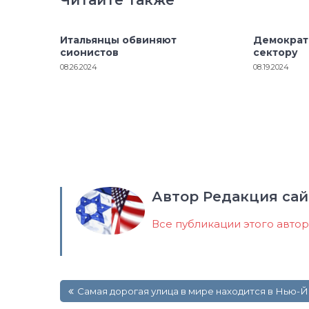
Итальянцы обвиняют
Демократ
сионистов
сектору
08.26.2024
08.19.2024
Автор Редакция сай
Все публикации этого авто
Навигация
Самая дорогая улица в мире находится в Нью-
по