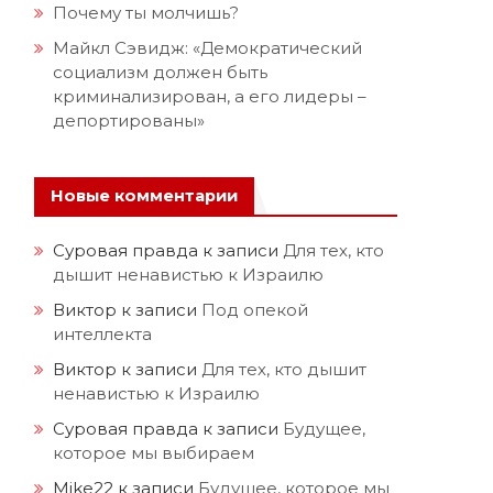
Почему ты молчишь?
Майкл Сэвидж: «Демократический
социализм должен быть
криминализирован, а его лидеры –
депортированы»
Новые комментарии
Суровая правда
к записи
Для тех, кто
дышит ненавистью к Израилю
Виктор
к записи
Под опекой
интеллекта
Виктор
к записи
Для тех, кто дышит
ненавистью к Израилю
Суровая правда
к записи
Будущее,
которое мы выбираем
Mike22
к записи
Будущее, которое мы