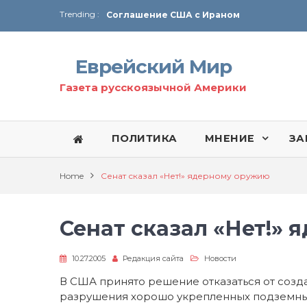
Trending :
Соглашение США с Ираном
Технология Революции в Иране
Еврейский Мир
От Ирана до Ливана и Газы
Газета русскоязычной Америки
ПОЛИТИКА
МНЕНИЕ
ЗА
Home
Сенат сказал «Нет!» ядерному оружию
Сенат сказал «Нет!»
10.27.2005
Редакция сайта
Новости
В США принято решение отказаться от соз
разрушения хорошо укрепленных подземных