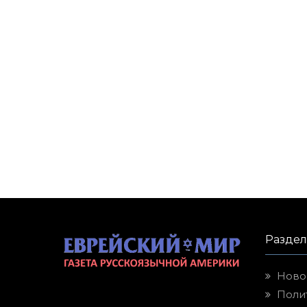
Разде
Ново
Поли