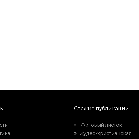
лы
Свежие публикации
сти
Фиговый листок
тика
Иудео-христианская