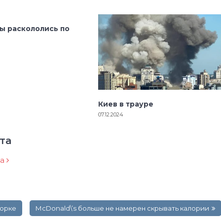
ы раскололись по
Киев в трауре
07.12.2024
та
ра
Йорке
McDonald\’s больше не намерен скрывать калории