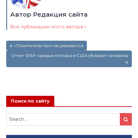
Автор Редакция сайта
Все публикации этого автора
Навигация
«Похитители тел» не унимаются
по
записям
Отчет ФБР: каждые полчаса в США убивают человека
Поиск по сайту
Search
Search
for: