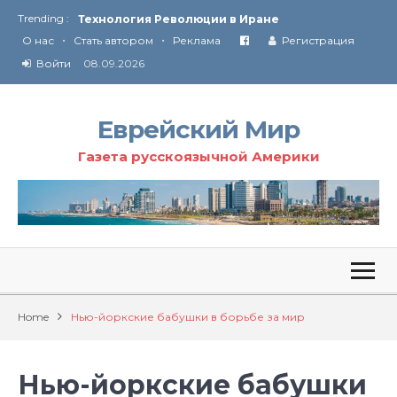
Trending :
Технология Революции в Иране
•
•
О нас
Стать автором
Реклама
Регистрация
От Ирана до Ливана и Газы
Войти
08.09.2026
Еврейский Мир
Газета русскоязычной Америки
Home
Нью-йоркские бабушки в борьбе за мир
Нью-йоркские бабушки