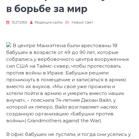
в борьбе за мир
10.27.2005
Редакция сайта
Новый Свет
В центре Манхэттена были арестованы 18
бабушек в возрасте от 49 до 90 лет, которые
собрались у вербовочного центра вооруженных
сил США на Таймс-сквер, чтобы протестовать
против войны в Ираке. Бабушки решили
проникнуть в помещение и записаться в армию
вместо их внуков. «Мы свое уже прожили и
хотели пойти в армию и умереть вместо наших
внучат», – пояснила 74-летняя Джоан Вайл, у
которой их пятеро. Вайл возглавляет наспех
созданную организацию «Бабушки против
войны»( Grandmothers against the War).
В офис бабушек не пустили, и тогда они уселись у