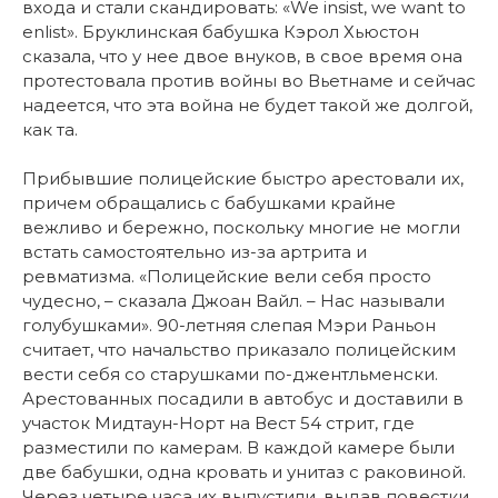
входа и стали скандировать: «We insist, we want to
enlist». Бруклинская бабушка Кэрол Хьюстон
сказала, что у нее двое внуков, в свое время она
протестовала против войны во Вьетнаме и сейчас
надеется, что эта война не будет такой же долгой,
как та.
Прибывшие полицейские быстро арестовали их,
причем обращались с бабушками крайне
вежливо и бережно, поскольку многие не могли
встать самостоятельно из-за артрита и
ревматизма. «Полицейские вели себя просто
чудесно, – сказала Джоан Вайл. – Нас называли
голубушками». 90-летняя слепая Мэри Раньон
считает, что начальство приказало полицейским
вести себя со старушками по-джентльменски.
Арестованных посадили в автобус и доставили в
участок Мидтаун-Норт на Вест 54 стрит, где
разместили по камерам. В каждой камере были
две бабушки, одна кровать и унитаз с раковиной.
Через четыре часа их выпустили, выдав повестки