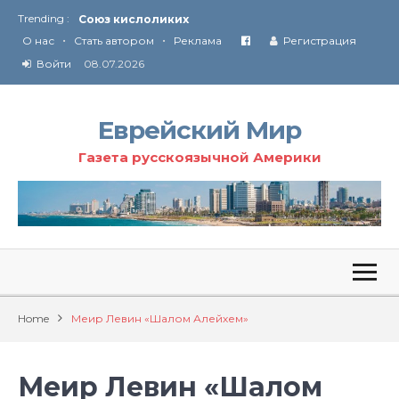
Trending :
Союз кислоликих
•
•
Соглашение США с Ираном
О нас
Стать автором
Реклама
Регистрация
Технология Революции в Иране
Войти
08.07.2026
От Ирана до Ливана и Газы
Еврейский Мир
Газета русскоязычной Америки
Home
Меир Левин «Шалом Алейхем»
Меир Левин «Шалом