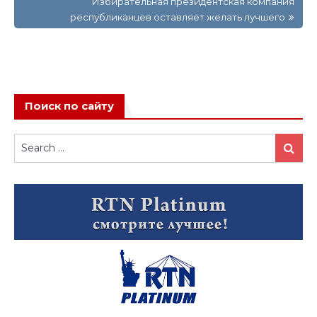
записям
Избирательная президентская компания
республиканцев оставляет желать лучшего
Поиск по сайту
Search
Search
for: