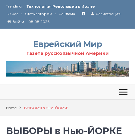
Trending :
Технология Революции в Иране
•
•
О нас
Стать автором
Реклама
Регистрация
От Ирана до Ливана и Газы
Войти
08.08.2026
Еврейский Мир
Газета русскоязычной Америки
Home
ВЫБОРЫ в Нью-ЙОРКЕ
ВЫБОРЫ в Нью-ЙОРКЕ