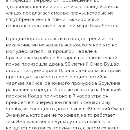
а «Фредди Феррер от просвещения до
здравоохранения и роста числа полицейских на
улицах предлагает смелые планы, которые не
лягут бременем на плечи нью-йоркских
налогоплательщиков, как при мэре Блумберге».
Предвыборные страсти в городе грелись, но
накаленными их назвать нельзя, хотя кое-кто не
мог удержаться. На прошлой неделе в
бруклинском районе Канарси на политической
почве произошла драка. 58-летний Омар Бушар,
сторонник демократа Джона Сампсона, который
претендует на место своего однопартийца
Чарльза Хайнса, районного прокурора Бруклина,
развешивал предвыборные плакаты на Рокавей-
парквей. Когда примерно в 7 часов утра он
прикреплял очередной плакат к фонарному
столбу, из соседнего дома вышел 39-летний Омар
Эмануэль, который не то живет, не то работает
там. Эмануэль велел Бушару снять плакаты, а
когда тот отказался, толкнул его, а затем схватил