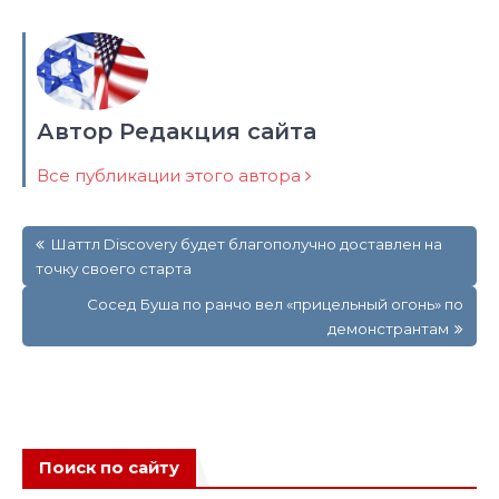
Автор Редакция сайта
Все публикации этого автора
Навигация
Шаттл Discovery будет благополучно доставлен на
по
точку своего старта
записям
Сосед Буша по ранчо вел «прицельный огонь» по
демонстрантам
Поиск по сайту