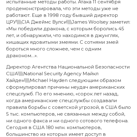
испытанные методы работы. Атака 11 сентября
продемонстрировала, что эти методы уже не
работают. Еще в 1998 году бывший директор
ЦРУ\\\\CIA Джеймс Вулси\\\\James Woolsey заметил:
«Мы победили дракона, с которым боролись 45
лет, и обнаружили, что находимся в джунглях,
кишащих ядовитыми змеями. С сотнями змей
бороться много сложнее, чем с одним
драконом…».
Директор Агентства Национальной Безопасности
США\\\\National Security Agency Майкл
Хайден\\\\Michael Hayden следующим образом
сформулировал причины неудач американских
спецслужб. По его мнению, «сорок лет назад,
когда американские спецслужбы создавали
правила борьбы с советской угрозой, в США было
5 тыс. компьютеров, не связанных между собой,
ни одного факса и ни одного сотового телефона.
Сегодня в США 180 млн. компьютеров,
большинство из которых имеет доступ в