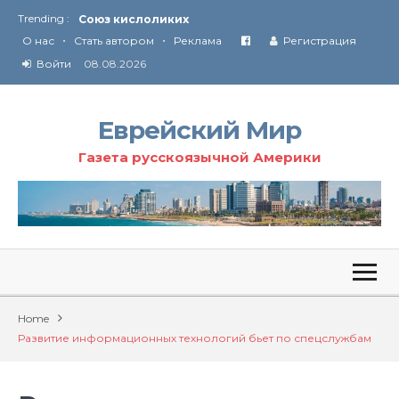
Trending :
Соглашение США с Ираном
•
•
Технология Революции в Иране
О нас
Стать автором
Реклама
Регистрация
Войти
08.08.2026
От Ирана до Ливана и Газы
Еврейский Мир
Газета русскоязычной Америки
Home
Развитие информационных технологий бьет по спецслужбам