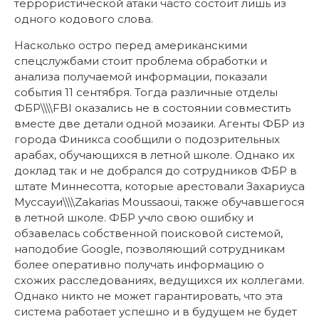
террористической атаки часто состоит лишь из
одного кодового слова.
Насколько остро перед американскими
спецслужбами стоит проблема обработки и
анализа получаемой информации, показали
события 11 сентября. Тогда различные отделы
ФБР\\\\FBI оказались не в состоянии совместить
вместе две детали одной мозаики. Агенты ФБР из
города Финикса сообщили о подозрительных
арабах, обучающихся в летной школе. Однако их
доклад так и не добрался до сотрудников ФБР в
штате Миннесотта, которые арестовали Захариуса
Муссауи\\\\Zakarias Moussaoui, также обучавшегося
в летной школе. ФБР учло свою ошибку и
обзавелась собственной поисковой системой,
наподобие Google, позволяющий сотрудникам
более оперативно получать информацию о
схожих расследованиях, ведущихся их коллегами.
Однако никто не может гарантировать, что эта
система работает успешно и в будущем не будет