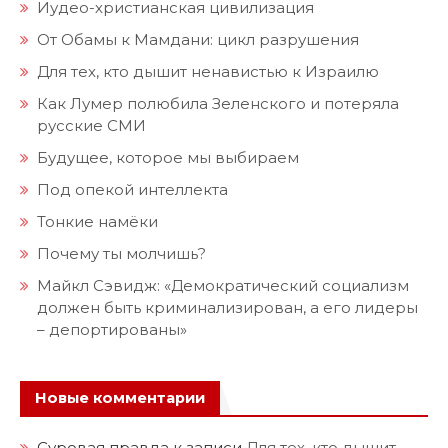
Иудео-христианская цивилизация
От Обамы к Мамдани: цикл разрушения
Для тех, кто дышит ненавистью к Израилю
Как Лумер полюбила Зеленского и потеряла
русские СМИ
Будущее, которое мы выбираем
Под опекой интеллекта
Тонкие намёки
Почему ты молчишь?
Майкл Сэвидж: «Демократический социализм
должен быть криминализирован, а его лидеры
– депортированы»
Новые комментарии
Суровая правда
к записи
Для тех, кто дышит