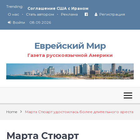
Trending :
Соглашение США с Ираном
•
•
Технология Революции в Иране
О нас
Стать автором
Реклама
Регистрация
Войти
08.09.2026
От Ирана до Ливана и Газы
Еврейский Мир
Газета русскоязычной Америки
Home
Марта Стюарт удостоилась более длительного ареста
Марта Стюарт