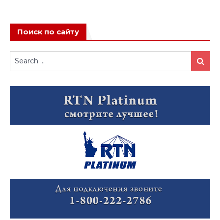
Поиск по сайту
Search
Search
for: