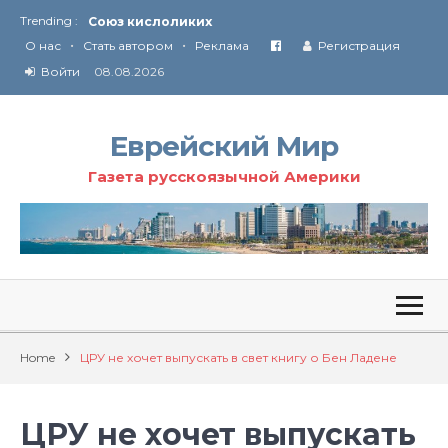
Trending :
Союз кислоликих
•
•
Соглашение США с Ираном
О нас
Стать автором
Реклама
Регистрация
Технология Революции в Иране
Войти
08.08.2026
От Ирана до Ливана и Газы
Еврейский Мир
Газета русскоязычной Америки
Home
ЦРУ не хочет выпускать в свет книгу о Бен Ладене
ЦРУ не хочет выпускать