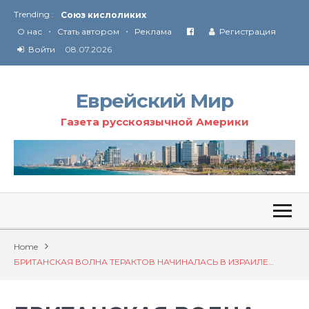
Союз кислоликих
Trending :
Соглашение США с Ираном
•
•
О нас
Стать автором
Реклама
Регистрация
Технология Революции в Иране
Войти
08.07.2026
От Ирана до Ливана и Газы
Еврейский Мир
Газета русскоязычной Америки
Home
БРИТАНСКАЯ ВОЛНА ТЕРАКТОВ НАЧИНАЛАСЬ В ИЗРАИЛЕ…