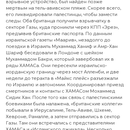
взрывное устройство, был найден позже
мертвым на тель-авивском пляже. Скорее всего,
его ликвидировали палестинцы, чтобы замести
следы. Оба британца получили взрывчатку в
секторе Газы, куда проникли через КПП «Эрез»,
предъявив британские паспорта. По данным
израильской газеты «Маарив», незадолго до
поездки в Израиль Мухаммад Ханиф и Амр-Хан
Шариф беседовали в Лондоне с шейхом
Мухаммадом Бакри, который завербовал их в
ряды ХАМАСа. Они пересекли израильско-
иорданскую границу через мост Алленби, и две
недели до теракта в «Майкс плейс» разъезжали
по Израилю и автономии. Координировал приезд
смертников и контакты с ХАМАСом Мохаммед
Сидик Хан. После того как связь с палестинскими
боевиками была налажена, «британские коллеги»
побывали в Иерусалиме, Тель-Авиве, Шхеме,
Хевроне, Рамалле, а затем отправились в сектор
Газы. Там они встречались с представителями
ХАМАСа и «Исламского джихада». Несколько