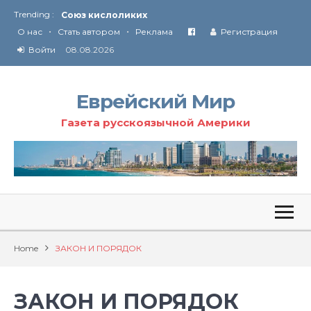
Trending :
Соглашение США с Ираном
•
•
О нас
Стать автором
Реклама
Регистрация
Технология Революции в Иране
Войти
08.08.2026
От Ирана до Ливана и Газы
Еврейский Мир
Газета русскоязычной Америки
Home
ЗАКОН И ПОРЯДОК
ЗАКОН И ПОРЯДОК