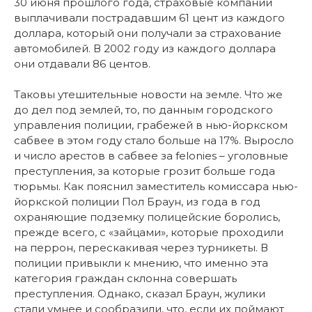
30 июня прошлого года, страховые компании
выплачивали пострадавшим 61 цент из каждого
доллара, который они получали за страхование
автомобилей. В 2002 году из каждого доллара
они отдавали 86 центов.
Таковы утешительные новости на земле. Что же
до дел под землей, то, по данным городского
управления полиции, грабежей в нью-йоркском
сабвее в этом году стало больше на 17%. Выросло
и число арестов в сабвее за felonies – уголовные
преступления, за которые грозит больше года
тюрьмы. Как пояснил заместитель комиссара нью-
йоркской полиции Пол Браун, из года в год
охраняющие подземку полицейские боролись,
прежде всего, с «зайцами», которые проходили
на перрон, перескакивая через турникеты. В
полиции привыкли к мнению, что именно эта
категория граждан склонна совершать
преступления. Однако, сказал Браун, жулики
стали умнее и сообразили, что, если их поймают