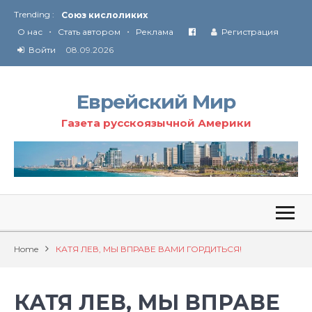
Trending :
Соглашение США с Ираном
•
•
Технология Революции в Иране
О нас
Стать автором
Реклама
Регистрация
Войти
08.09.2026
От Ирана до Ливана и Газы
Еврейский Мир
Газета русскоязычной Америки
Home
КАТЯ ЛЕВ, МЫ ВПРАВЕ ВАМИ ГОРДИТЬСЯ!
КАТЯ ЛЕВ, МЫ ВПРАВЕ