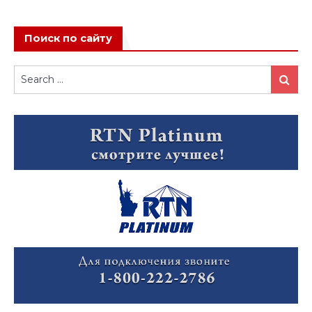
Поиск по сайту
Search
Search
for: