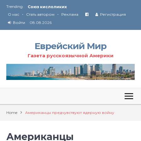
Trending :
Союз кислоликих
•
•
Соглашение США с Ираном
О нас
Стать автором
Реклама
Регистрация
Технология Революции в Иране
Войти
08.08.2026
От Ирана до Ливана и Газы
Еврейский Мир
Газета русскоязычной Америки
Home
Американцы предчувствуют ядерную войну
Американцы