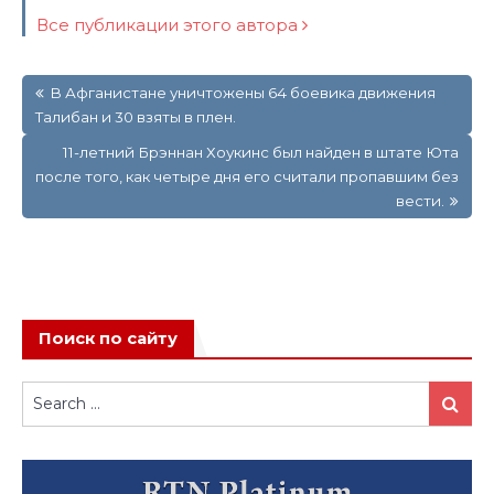
Все публикации этого автора
Навигация
В Афганистане уничтожены 64 боевика движения
по
Талибан и 30 взяты в плен.
записям
11-летний Брэннан Хоукинс был найден в штате Юта
после того, как четыре дня его считали пропавшим без
вести.
Поиск по сайту
Search
Search
for: