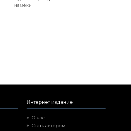
намёки
Интернет издание
О нас
Стать автором