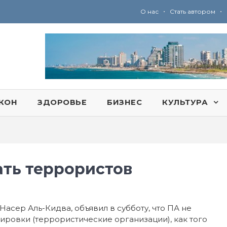
•
•
О нас
Стать автором
Ю
ридические услуги адвокатской коллегии «Эли Гервиц»: полное сопровождение на всех этапах
КОН
ЗДОРОВЬЕ
БИЗНЕС
КУЛЬТУРА
ать террористов
асер Аль-Кидва, объявил в субботу, что ПА не
ровки (террористические организации), как того