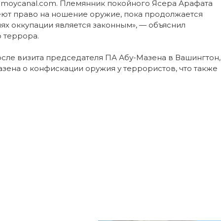
edmoycanal.com. Племянник покойного Ясера Арафата
меют право на ношение оружие, пока продолжается
ях оккупации является законным», — объяснил
 террора.
сле визита председателя ПА Абу-Мазена в Вашингтон,
ена о конфискации оружия у террористов, что также