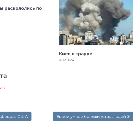
ы раскололись по
Киев в трауре
07.12.2024
та
ра
адбище в США
Евреи умнее большинства людей