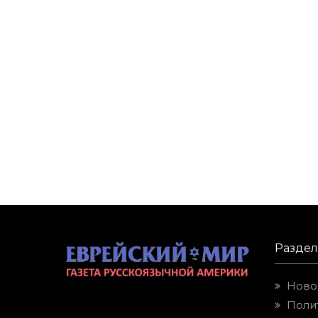
Разде
Ново
Поли