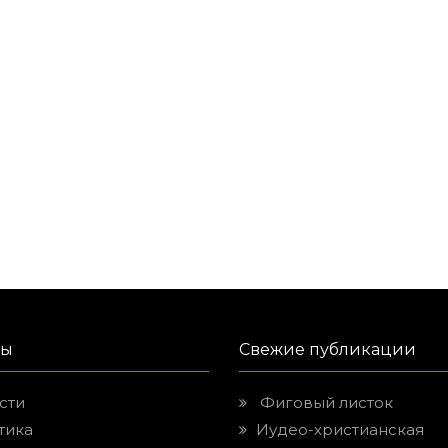
лы
Свежие публикации
сти
Фиговый листок
тика
Иудео-христианская