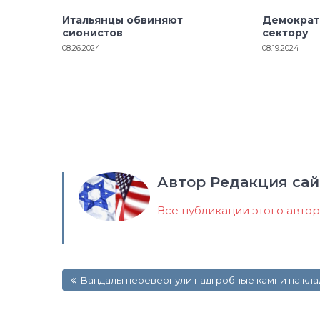
Итальянцы обвиняют
Демократ
сионистов
сектору
08.26.2024
08.19.2024
Автор Редакция сай
Все публикации этого авто
Навигация
Вандалы перевернули надгробные камни на кл
по
записям