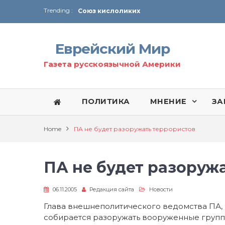
Trending :
Соглашение США с Ираном
Технология Революции в Иране
Еврейский Мир
От Ирана до Ливана и Газы
Газета русскоязычной Америки
ПОЛИТИКА
МНЕНИЕ
ЗА
Home
ПА не будет разоружать террористов
ПА не будет разоруж
06.11.2005
Редакция сайта
Новости
Глава внешнеполитического ведомства ПА, Н
собирается разоружать вооруженные группи