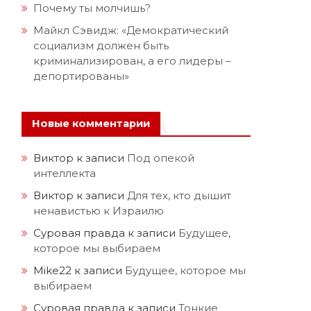
Почему ты молчишь?
Майкл Сэвидж: «Демократический
социализм должен быть
криминализирован, а его лидеры –
депортированы»
Новые комментарии
Виктор
к записи
Под опекой
интеллекта
Виктор
к записи
Для тех, кто дышит
ненавистью к Израилю
Суровая правда
к записи
Будущее,
которое мы выбираем
Mike22
к записи
Будущее, которое мы
выбираем
Суровая правда
к записи
Тонкие