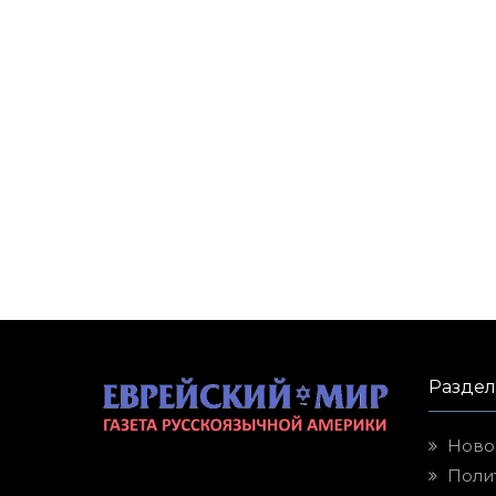
Разде
Ново
Поли