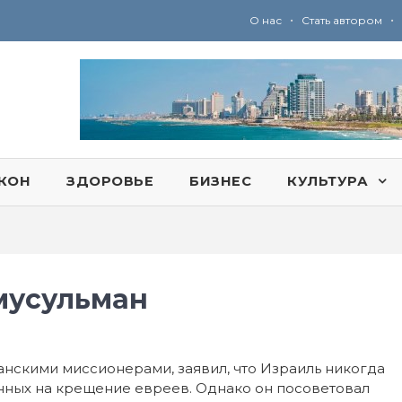
•
•
О нас
Стать автором
Ю
ридические услуги адвокатской коллегии «Эли Гервиц»: полное сопровождение на всех этапах
КОН
ЗДОРОВЬЕ
БИЗНЕС
КУЛЬТУРА
мусульман
анскими миссионерами, заявил, что Израиль никогда
нных на крещение евреев. Однако он посоветовал