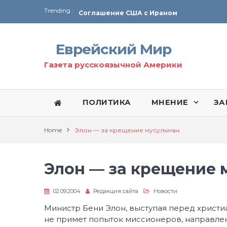
Trending :
Соглашение США с Ираном
Технология Революции в Иране
Еврейский Мир
От Ирана до Ливана и Газы
Газета русскоязычной Америки
ПОЛИТИКА
МНЕНИЕ
ЗА
Home
Элон — за крещение мусульман
Элон — за крещение 
02.09.2004
Редакция сайта
Новости
Министр Бени Элон, выступая перед христи
не примет попыток миссионеров, направле