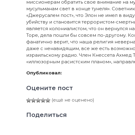
миссионерам обратить свое внимание на мус
мусульманам свет в конце тунеля». Советни
«Джерусалем пост», что Элон не имел в виду 
убийству и становится террористом-смертни
является колониалистом, что он вернулся н
Торе, дела пошли бы совсем по-другому. Ко
фанатично верит, что наша религия неверна,
даже с ненавидящим, все же есть возможнос
израильскому радио. Член Кнессета Ахмед Т
«иллюзорным расистским планом», направл
Опубликовал:
Оцените пост
(ещё не оценено)
Поделиться