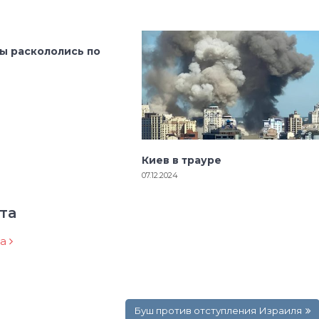
ы раскололись по
Киев в трауре
07.12.2024
та
ра
Буш против отступления Израиля