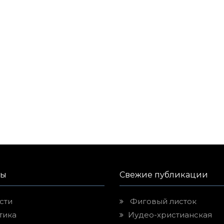
лы
Свежие публикации
сти
Фиговый листок
тика
Иудео-христианская