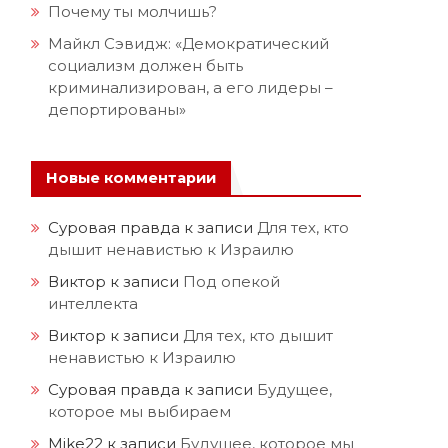
Почему ты молчишь?
Майкл Сэвидж: «Демократический
социализм должен быть
криминализирован, а его лидеры –
депортированы»
Новые комментарии
Суровая правда
к записи
Для тех, кто
дышит ненавистью к Израилю
Виктор
к записи
Под опекой
интеллекта
Виктор
к записи
Для тех, кто дышит
ненавистью к Израилю
Суровая правда
к записи
Будущее,
которое мы выбираем
Mike22
к записи
Будущее, которое мы