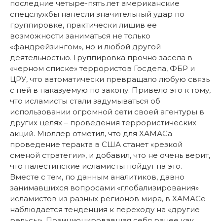
последние четыре-пять лет американские
спецслужбы нанесли значительный удар по
группировке, практически лишив ее
возможности заниматься не только
«фандрейзингом», но и любой другой
деятельностью. Группировка прочно засела в
«черном списке» террористов Госдепа, ФБР и
ЦРУ, что автоматически превращало любую связь
с ней в наказуемую по закону. Привело это к тому,
что исламисты стали задумываться об
использовании огромной сети своей агентуры в
других целях – проведения террористических
акций. Мюллер отметил, что для ХАМАСа
проведение теракта в США станет «резкой
сменой стратегии», и добавил, что не очень верит,
что палестинские исламисты пойдут на это.
Вместе с тем, по данным аналитиков, давно
занимавшихся вопросами «глобализирования»
исламистов из разных регионов мира, в ХАМАСе
наблюдается тенденция к переходу на «другие
рельсы». Позиционировавшая себя ранее как