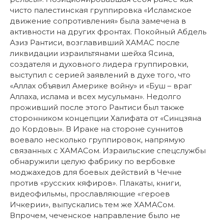
чисто палестинская группировка «Исламское
движение сопротивления» была замечена в
активности на других фронтах. Покойный Абдель
Азиз Рантиси, возглавивший ХАМАС после
ликвидации израильтянами шейха Ясина,
создателя и духовного лидера группировки,
выступил с серией заявлений в духе того, что
«Аллах объявил Америке войну» и «Буш – враг
Аллаха, ислама и всех мусульман». Недолго
проживший после этого Рантиси был также
сторонником концепции Халифата от «Синцзяна
до Кордовы». В Ираке на стороне суннитов
воевало несколько группировок, напрямую
связанных с ХАМАСом. Израильские спецслужбы
обнаружили целую фабрику по вербовке
моджахедов для боевых действий в Чечне
против «русских кяфиров». Плакаты, книги,
видеофильмы, прославляющие «героев
Ичкерии», выпускались тем же ХАМАСом.
Впрочем, чеченское направление было не