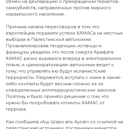
обмен на декларацию о прекращении терактов-
самоубийств, направленных против мирного
израильского населения.
Причина начала переговоров в том, что
европейцев поразили успехи ХАМАСа на местных
выборах в Палестинской автономии.
Проанализировав тенденции, испанцы и
французы увидели, что после смерти Арафата
ХАМАС резко вырвался вперед в электоральном
плане, и «демократизация» автономии ведет к
тому, что управлять ею будут исламистские
террористы. Разумеется, вступать с ними в какие-
либо контакты будет весьма сложно из-за
определенных антитеррористических законов.
Поэтому и было принято решение о том, что
нужно бы попробовать «отмыть» ХАМАС от
террора.
Как сообщила «Аш-Шарк аль-Аусат» со ссылкой на
палестинские источники, посланники министра