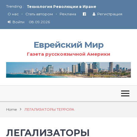
Trending :
Технология Революции в Иране
•
•
О нас
Стать автором
Реклама
Регистрация
От Ирана до Ливана и Газы
Войти
08.09.2026
Еврейский Мир
Газета русскоязычной Америки
Home
ЛЕГАЛИЗАТОРЫ ТЕРРОРА
ЛЕГАЛИЗАТОРЫ