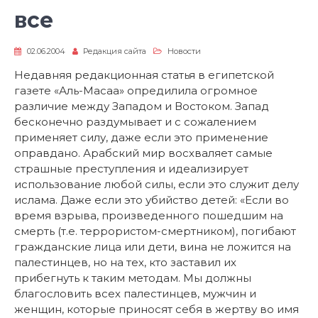
все
02.06.2004
Редакция сайта
Новости
Недавняя редакционная статья в египетской
газете «Аль-Масаа» опредилила огромное
различие между Западом и Востоком. Запад
бесконечно раздумывает и с сожалением
применяет силу, даже если это применение
оправдано. Арабский мир восхваляет самые
страшные преступления и идеализирует
использование любой силы, если это служит делу
ислама. Даже если это убийство детей: «Если во
время взрыва, произведенного пошедшим на
смерть (т.е. террористом-смертником), погибают
гражданские лица или дети, вина не ложится на
палестинцев, но на тех, кто заставил их
прибегнуть к таким методам. Мы должны
благословить всех палестинцев, мужчин и
женщин, которые приносят себя в жертву во имя