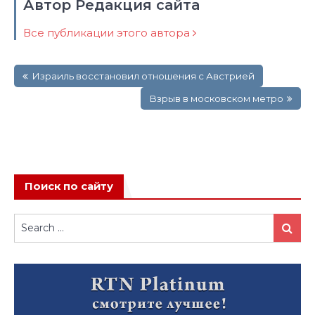
Автор Редакция сайта
Все публикации этого автора
Навигация
Израиль восстановил отношения с Австрией
по
записям
Взрыв в московском метро
Поиск по сайту
Search
Search
for: