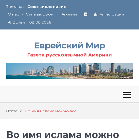
Trending :
Союз кислоликих
•
•
Соглашение США с Ираном
О нас
Стать автором
Реклама
Регистрация
Технология Революции в Иране
Войти
08.08.2026
От Ирана до Ливана и Газы
Еврейский Мир
Газета русскоязычной Америки
Home
Во имя ислама можно все
Во имя ислама можно