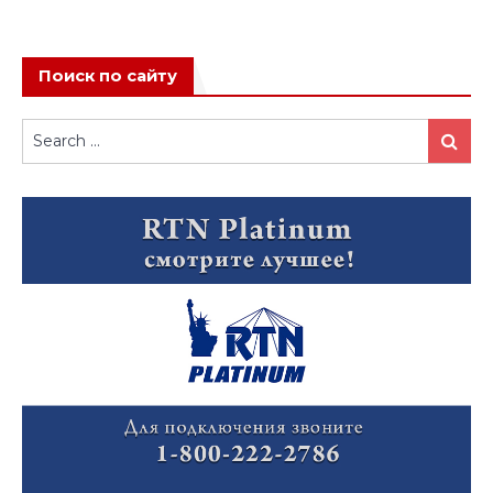
Поиск по сайту
Search
Search
for: