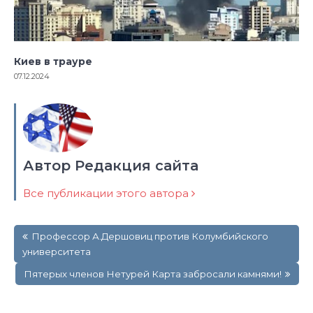
Киев в трауре
07.12.2024
Автор Редакция сайта
Все публикации этого автора
Навигация
Профессор А.Дершовиц против Колумбийскогo
по
университета
записям
Пятерых членов Нетурей Карта забросали камнями!