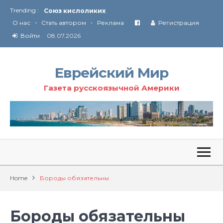
Trending :
Союз кислоликих
•
•
Соглашение США с Ираном
О нас
Стать автором
Реклама
Регистрация
Технология Революции в Иране
Войти
08.07.2026
От Ирана до Ливана и Газы
Еврейский Мир
Газета русскоязычной Америки
Home
Бороды обязательны
Бороды обязательны