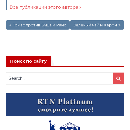
Все публикации этого автора
Навигация
Томас против Буша и Райс
Зеленый чай и Керри
по
записям
Поиск по сайту
Search
Search
for: