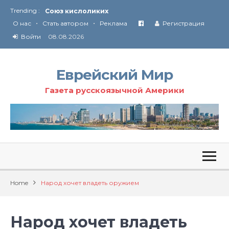
Trending :
Союз кислоликих
•
•
Соглашение США с Ираном
О нас
Стать автором
Реклама
Регистрация
Технология Революции в Иране
Войти
08.08.2026
От Ирана до Ливана и Газы
Еврейский Мир
Газета русскоязычной Америки
Home
Народ хочет владеть оружием
Народ хочет владеть